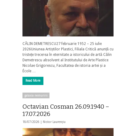
CĂLIN DEMETRESCU27 februarie 1952 – 25 iulie
2026Uniunea Artiștilor Plastici, Filiala Critică anunță cu
tristețe trecerea în eternitate a istoricului de artă Călin
Demetrescu absolvent al Institutului de Arte Plastice
Nicolae Grigorescu, Facultatea de istoria artei și a
École …
Read More
galaxia nemuririi
Octavian Cosman 26.09.1940 –
17.07.2026
18/07/2026 |
Nistor Laurențiu