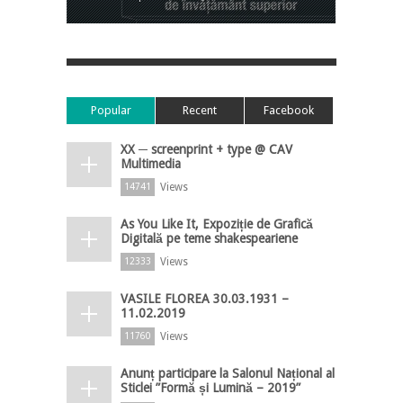
Popular
Recent
Facebook
XX ─ screenprint + type @ CAV
Multimedia
Views
14741
As You Like It, Expoziție de Grafică
Digitală pe teme shakespeariene
Views
12333
VASILE FLOREA 30.03.1931 –
11.02.2019
Views
11760
Anunț participare la Salonul Național al
Sticlei ”Formă și Lumină – 2019”