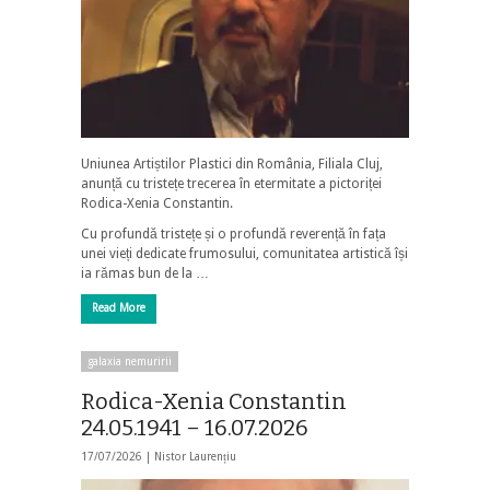
Uniunea Artiștilor Plastici din România, Filiala Cluj,
anunță cu tristețe trecerea în etermitate a pictoriței
Rodica-Xenia Constantin.
Cu profundă tristețe și o profundă reverență în fața
unei vieți dedicate frumosului, comunitatea artistică își
ia rămas bun de la …
Read More
galaxia nemuririi
Rodica-Xenia Constantin
24.05.1941 – 16.07.2026
17/07/2026 |
Nistor Laurențiu