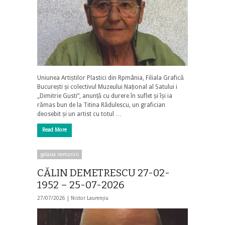
Uniunea Artiștilor Plastici din Rpmânia, Filiala Grafică
București și colectivul Muzeului Național al Satului i
„Dimitrie Gusti”, anunță cu durere în suflet și își ia
rămas bun de la Titina Rădulescu, un grafician
deosebit și un artist cu totul …
Read More
galaxia nemuririi
CĂLIN DEMETRESCU 27-02-
1952 – 25-07-2026
27/07/2026 |
Nistor Laurențiu