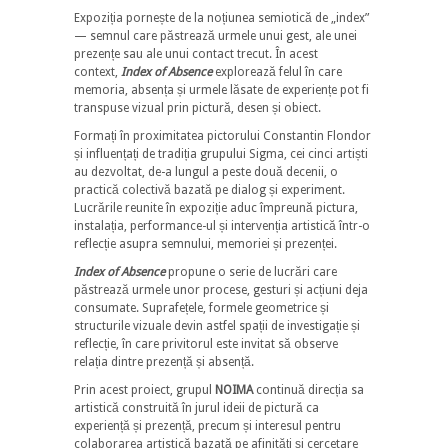
Expoziția pornește de la noțiunea semiotică de „index”
— semnul care păstrează urmele unui gest, ale unei
prezențe sau ale unui contact trecut. În acest
context,
Index of Absence
explorează felul în care
memoria, absența și urmele lăsate de experiențe pot fi
transpuse vizual prin pictură, desen și obiect.
Formați în proximitatea pictorului Constantin Flondor
și influențați de tradiția grupului Sigma, cei cinci artiști
au dezvoltat, de-a lungul a peste două decenii, o
practică colectivă bazată pe dialog și experiment.
Lucrările reunite în expoziție aduc împreună pictura,
instalația, performance-ul și intervenția artistică într-o
reflecție asupra semnului, memoriei și prezenței.
Index of Absence
propune o serie de lucrări care
păstrează urmele unor procese, gesturi și acțiuni deja
consumate. Suprafețele, formele geometrice și
structurile vizuale devin astfel spații de investigație și
reflecție, în care privitorul este invitat să observe
relația dintre prezență și absență.
Prin acest proiect, grupul
NOIMA
continuă direcția sa
artistică construită în jurul ideii de pictură ca
experiență și prezență, precum și interesul pentru
colaborarea artistică bazată pe afinități și cercetare