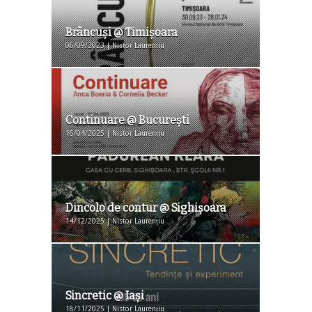
Brâncuşi @ Timişoara
06/09/2023 | Nistor Laurențiu
Continuare @ Bucureşti
16/04/2025 | Nistor Laurențiu
Dincolo de contur @ Sighişoara
14/12/2025 | Nistor Laurențiu
Sincretic @ Iaşi
18/11/2025 | Nistor Laurențiu