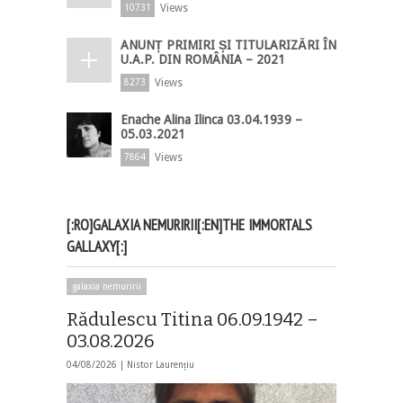
Views
10731
ANUNȚ PRIMIRI ȘI TITULARIZĂRI ÎN
U.A.P. DIN ROMÂNIA – 2021
Views
8273
Enache Alina Ilinca 03.04.1939 –
05.03.2021
Views
7864
[:RO]GALAXIA NEMURIRII[:EN]THE IMMORTALS
GALLAXY[:]
galaxia nemuririi
Rădulescu Titina 06.09.1942 –
03.08.2026
04/08/2026 |
Nistor Laurențiu