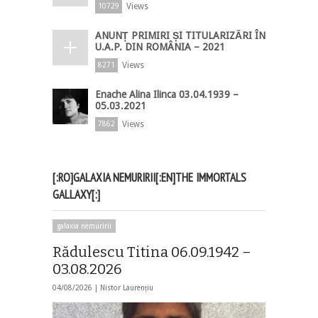
Views
10729
ANUNȚ PRIMIRI ȘI TITULARIZĂRI ÎN
U.A.P. DIN ROMÂNIA – 2021
Views
8271
Enache Alina Ilinca 03.04.1939 –
05.03.2021
Views
7862
[:RO]GALAXIA NEMURIRII[:EN]THE IMMORTALS
GALLAXY[:]
galaxia nemuririi
Rădulescu Titina 06.09.1942 –
03.08.2026
04/08/2026 |
Nistor Laurențiu