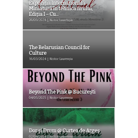
Expoziţia Internaţională
Miniatură în tehnica firului,
Ediţia I – Cu...
26/09/2024 | Nistor Laurențiu
The Belarusian Council for
Culture
16/03/2024 | Nistor Laurențiu
Beyond The Pink @ Bucureşti
04/05/2025 | Nistor Laurențiu
Dor şi Drum @ Curtea de Argeş
02/04/2024 | Nistor Laurențiu