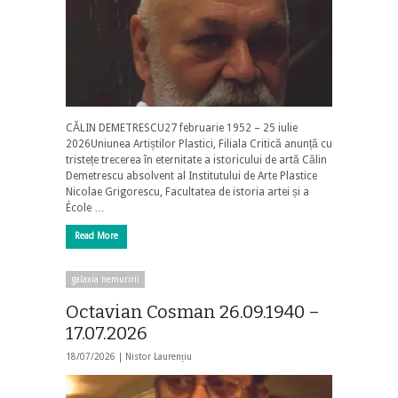
CĂLIN DEMETRESCU27 februarie 1952 – 25 iulie
2026Uniunea Artiștilor Plastici, Filiala Critică anunță cu
tristețe trecerea în eternitate a istoricului de artă Călin
Demetrescu absolvent al Institutului de Arte Plastice
Nicolae Grigorescu, Facultatea de istoria artei și a
École …
Read More
galaxia nemuririi
Octavian Cosman 26.09.1940 –
17.07.2026
18/07/2026 |
Nistor Laurențiu