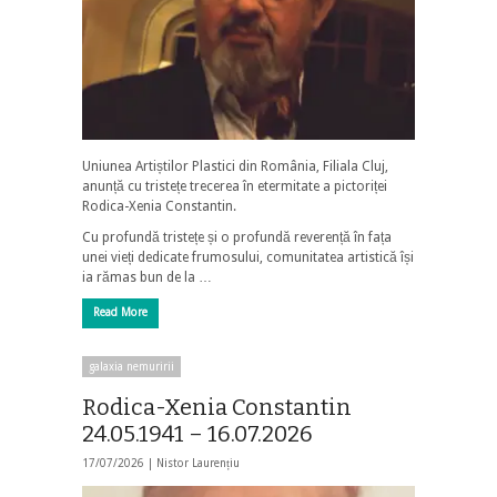
Uniunea Artiștilor Plastici din România, Filiala Cluj,
anunță cu tristețe trecerea în etermitate a pictoriței
Rodica-Xenia Constantin.
Cu profundă tristețe și o profundă reverență în fața
unei vieți dedicate frumosului, comunitatea artistică își
ia rămas bun de la …
Read More
galaxia nemuririi
Rodica-Xenia Constantin
24.05.1941 – 16.07.2026
17/07/2026 |
Nistor Laurențiu