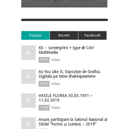
Popular
Recent
Facebook
XX ─ screenprint + type @ CAV
Multimedia
Views
14740
As You Like It, Expoziție de Grafică
Digitală pe teme shakespeariene
Views
12331
VASILE FLOREA 30.03.1931 –
11.02.2019
Views
11758
Anunț participare la Salonul Național al
Sticlei ”Formă și Lumină – 2019”