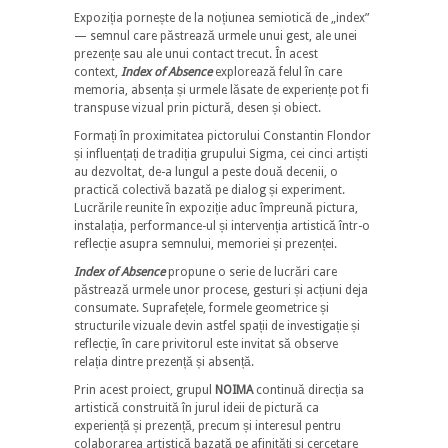
Expoziția pornește de la noțiunea semiotică de „index”
— semnul care păstrează urmele unui gest, ale unei
prezențe sau ale unui contact trecut. În acest
context,
Index of Absence
explorează felul în care
memoria, absența și urmele lăsate de experiențe pot fi
transpuse vizual prin pictură, desen și obiect.
Formați în proximitatea pictorului Constantin Flondor
și influențați de tradiția grupului Sigma, cei cinci artiști
au dezvoltat, de-a lungul a peste două decenii, o
practică colectivă bazată pe dialog și experiment.
Lucrările reunite în expoziție aduc împreună pictura,
instalația, performance-ul și intervenția artistică într-o
reflecție asupra semnului, memoriei și prezenței.
Index of Absence
propune o serie de lucrări care
păstrează urmele unor procese, gesturi și acțiuni deja
consumate. Suprafețele, formele geometrice și
structurile vizuale devin astfel spații de investigație și
reflecție, în care privitorul este invitat să observe
relația dintre prezență și absență.
Prin acest proiect, grupul
NOIMA
continuă direcția sa
artistică construită în jurul ideii de pictură ca
experiență și prezență, precum și interesul pentru
colaborarea artistică bazată pe afinități și cercetare