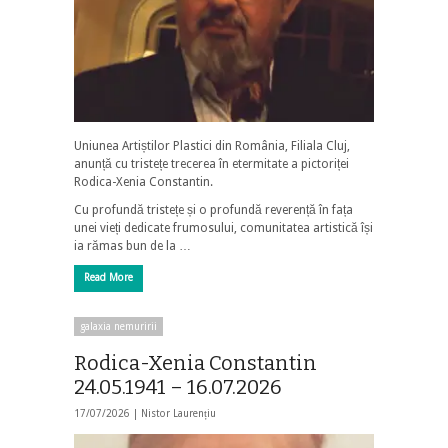
Uniunea Artiștilor Plastici din România, Filiala Cluj,
anunță cu tristețe trecerea în etermitate a pictoriței
Rodica-Xenia Constantin.
Cu profundă tristețe și o profundă reverență în fața
unei vieți dedicate frumosului, comunitatea artistică își
ia rămas bun de la …
Read More
galaxia nemuririi
Rodica-Xenia Constantin
24.05.1941 – 16.07.2026
17/07/2026 |
Nistor Laurențiu