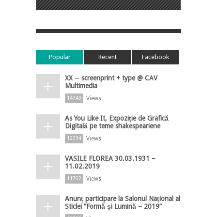
Popular
Recent
Facebook
XX ─ screenprint + type @ CAV
Multimedia
Views
14743
As You Like It, Expoziție de Grafică
Digitală pe teme shakespeariene
Views
12334
VASILE FLOREA 30.03.1931 –
11.02.2019
Views
11762
Anunț participare la Salonul Național al
Sticlei ”Formă și Lumină – 2019”