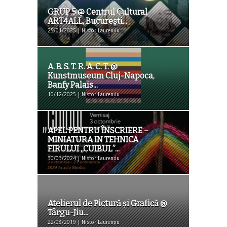
GRUP 5 @ Centrul Cultural
ART4ALL, Bucureşti...
25/01/2025 | Nistor Laurențiu
A. B. S. T. R. A. C. T. @
Kunstmuseum Cluj-Napoca,
Banfy Palais...
10/12/2025 | Nistor Laurențiu
APEL PENTRU ÎNSCRIERE –
MINIATURA IN TEHNICA
FIRULUI ,,CUIBUL”...
30/03/2024 | Nistor Laurențiu
Atelierul de Pictură și Grafică @
Târgu-Jiu...
22/08/2019 | Nistor Laurențiu