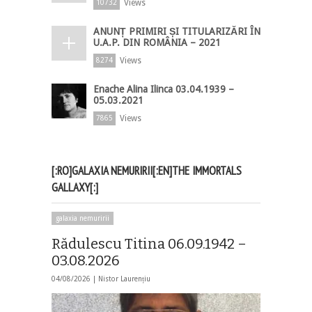
Views
10732
ANUNȚ PRIMIRI ȘI TITULARIZĂRI ÎN
U.A.P. DIN ROMÂNIA – 2021
Views
8274
Enache Alina Ilinca 03.04.1939 –
05.03.2021
Views
7865
[:RO]GALAXIA NEMURIRII[:EN]THE IMMORTALS
GALLAXY[:]
galaxia nemuririi
Rădulescu Titina 06.09.1942 –
03.08.2026
04/08/2026 |
Nistor Laurențiu