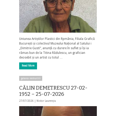
Uniunea Artiștilor Plastici din Rpmânia, Filiala Grafică
București și colectivul Muzeului Național al Satului i
„Dimitrie Gusti”, anunță cu durere în suflet și își ia
rămas bun de la Titina Rădulescu, un grafician
deosebit și un artist cu totul …
Read More
galaxia nemuririi
CĂLIN DEMETRESCU 27-02-
1952 – 25-07-2026
27/07/2026 |
Nistor Laurențiu