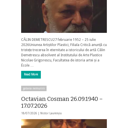
CĂLIN DEMETRESCU27 februarie 1952 – 25 iulie
2026Uniunea Artiștilor Plastici, Filiala Critică anunță cu
tristețe trecerea în eternitate a istoricului de artă Călin
Demetrescu absolvent al Institutului de Arte Plastice
Nicolae Grigorescu, Facultatea de istoria artei și a
École …
Read More
galaxia nemuririi
Octavian Cosman 26.09.1940 –
17.07.2026
18/07/2026 |
Nistor Laurențiu