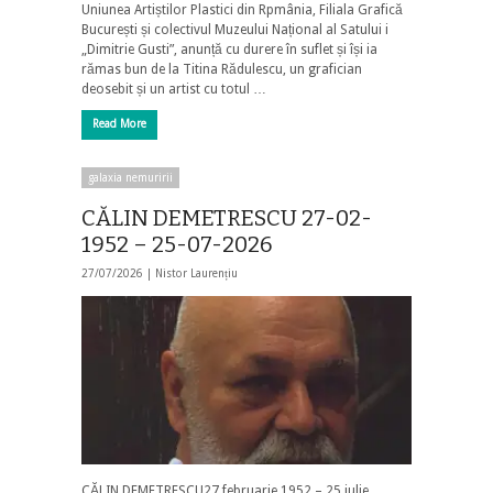
Uniunea Artiștilor Plastici din Rpmânia, Filiala Grafică
București și colectivul Muzeului Național al Satului i
„Dimitrie Gusti”, anunță cu durere în suflet și își ia
rămas bun de la Titina Rădulescu, un grafician
deosebit și un artist cu totul …
Read More
galaxia nemuririi
CĂLIN DEMETRESCU 27-02-
1952 – 25-07-2026
27/07/2026 |
Nistor Laurențiu
CĂLIN DEMETRESCU27 februarie 1952 – 25 iulie