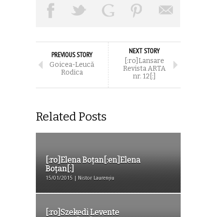
NEXT STORY
PREVIOUS STORY
[:ro]Lansare
Goicea-Leucă
Revista ARTA
Rodica
nr. 12[:]
Related Posts
[:ro]Elena Boţan[:en]Elena
Boţan[:]
15/01/2015 | Nistor Laurențiu
[:ro]Szekedi Levente