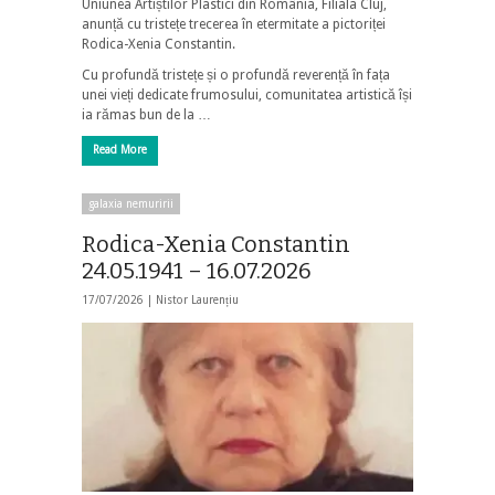
Uniunea Artiștilor Plastici din România, Filiala Cluj,
anunță cu tristețe trecerea în etermitate a pictoriței
Rodica-Xenia Constantin.
Cu profundă tristețe și o profundă reverență în fața
unei vieți dedicate frumosului, comunitatea artistică își
ia rămas bun de la …
Read More
galaxia nemuririi
Rodica-Xenia Constantin
24.05.1941 – 16.07.2026
17/07/2026 |
Nistor Laurențiu