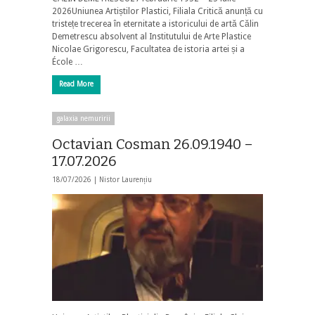
2026Uniunea Artiștilor Plastici, Filiala Critică anunță cu
tristețe trecerea în eternitate a istoricului de artă Călin
Demetrescu absolvent al Institutului de Arte Plastice
Nicolae Grigorescu, Facultatea de istoria artei și a
École …
Read More
galaxia nemuririi
Octavian Cosman 26.09.1940 –
17.07.2026
18/07/2026 |
Nistor Laurențiu