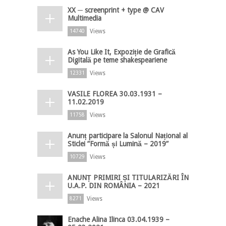
XX ─ screenprint + type @ CAV
Multimedia
Views
14740
As You Like It, Expoziție de Grafică
Digitală pe teme shakespeariene
Views
12331
VASILE FLOREA 30.03.1931 –
11.02.2019
Views
11758
Anunț participare la Salonul Național al
Sticlei ”Formă și Lumină – 2019”
Views
10729
ANUNȚ PRIMIRI ȘI TITULARIZĂRI ÎN
U.A.P. DIN ROMÂNIA – 2021
Views
8271
Enache Alina Ilinca 03.04.1939 –