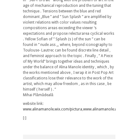
age of mechanical reproduction and the tuning that
technique . Tensions between the blue and red
dominant „Blue ” and ” Sun Splash ” are amplified by
violent relations with color values ​​resulting
compositions areas exceeding the viewer ‘s
expectations and propose relecturarea cyclical works
. Yellow Sofian of ” Splash (s ) of the sun ” can be
found in ” nude ass „, where, beyond iconography to
Toulouse- Lautrec can be found discrete line detail ,
and feminist approach to the topic . Finally , ” A Piece
of My World” brings together ideas and techniques
under the balance of Alina Manole identity , which , by
the works mentioned above , I wrap it in Post Pop Art
classifications lose their relevance to the work of the
artist, which may allow freedom , as in this case , be
himself ( herself ) . ”
Mihai Plămădeală
website link:
www.alinamanole.wix.com/pictura
,
www.alinamanole.wordpress.c
[:]