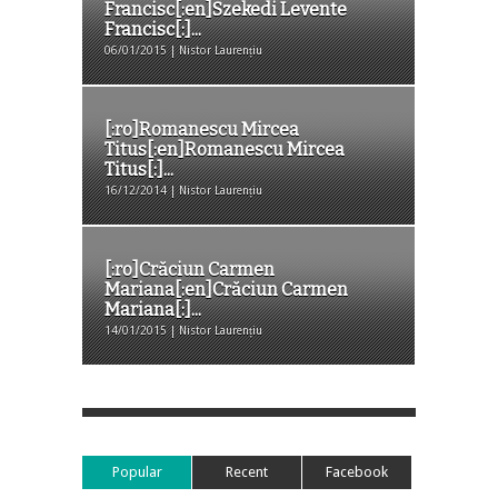
Francisc[:en]Szekedi Levente
Francisc[:]...
06/01/2015 | Nistor Laurențiu
[:ro]Romanescu Mircea
Titus[:en]Romanescu Mircea
Titus[:]...
16/12/2014 | Nistor Laurențiu
[:ro]Crăciun Carmen
Mariana[:en]Crăciun Carmen
Mariana[:]...
14/01/2015 | Nistor Laurențiu
Popular
Recent
Facebook