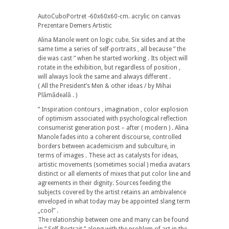
AutoCuboPortret -60x60x60-cm. acrylic on canvas
Prezentare Demers Artistic
Alina Manole went on logic cube. Six sides and at the
same time a series of self-portraits , all because ” the
die was cast ” when he started working . Its object will
rotate in the exhibition, but regardless of position ,
will always look the same and always different .
( All the President’s Men & other ideas / by Mihai
Plămădeală . )
” Inspiration contours , imagination , color explosion
of optimism associated with psychological reflection
consumerist generation post – after ( modern ) . Alina
Manole fades into a coherent discourse, controlled
borders between academicism and subculture, in
terms of images . These act as catalysts for ideas,
artistic movements (sometimes social ) media avatars
distinct or all elements of mixes that put color line and
agreements in their dignity. Sources feeding the
subjects covered by the artist retains an ambivalence
enveloped in what today may be appointed slang term
„cool” .
The relationship between one and many can be found
in ” Self-Portrait ” along with the problem of art in the