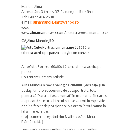
Manole Alina
Adresa: Str. Odei, nr. 37, București – România
Tel: +4072 416 2530
e-mail:
alinamanole.4art@yahoo.ro
web:
www.alinamanole.wix.com/pictura
,
www.alinamanole.wordpress.c
CV_Alina Manole_RO
AutoCuboPortret -60x60x60-cm. tehnica acrilic pe
panza
Prezentare Demers Artistic
Alina Manole a mers pe logica cubului. Şase feţe şi în
acelaşi timp o succesiune de autoportrete, totul
pentru că “zarul a fost aruncat” în momentul în care s-
a apucat de lucru. Obiectul său se va roti în expoziţie,
dar indiferent de poziţionare, va arăta întotdeauna la
fel şi mereu altfel.
(Toţi oamenii preşedintelui & alte idei/ de Mihai
Plămădeală. )
“Inspiraţie a contururilor, imaginaţie a culorilor,