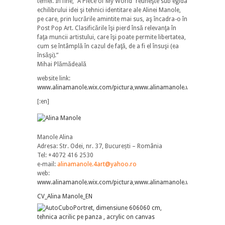
temei. În fine, “A Piece of My World” reuneşte sub egida
echilibrului idei şi tehnici identitare ale Alinei Manole,
pe care, prin lucrările amintite mai sus, aş încadra-o în
Post Pop Art. Clasificările îşi pierd însă relevanţa în
faţa muncii artistului, care îşi poate permite libertatea,
cum se întâmplă în cazul de faţă, de a fi el însuşi (ea
însăşi).”
Mihai Plămădeală
website link:
www.alinamanole.wix.com/pictura
,
www.alinamanole.wordpress.c
[:en]
Manole Alina
Adresa: Str. Odei, nr. 37, București – România
Tel: +4072 416 2530
e-mail:
alinamanole.4art@yahoo.ro
web:
www.alinamanole.wix.com/pictura
,
www.alinamanole.wordpress.c
CV_Alina Manole_EN