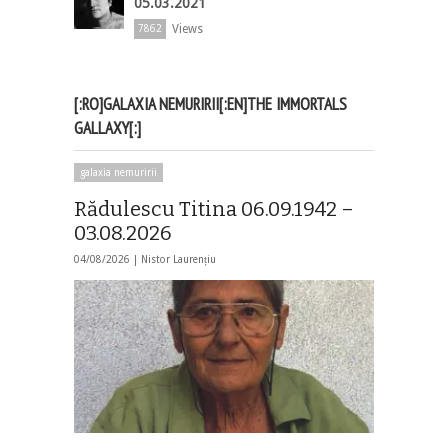
05.03.2021
Views
7862
[:RO]GALAXIA NEMURIRII[:EN]THE IMMORTALS
GALLAXY[:]
galaxia nemuririi
Rădulescu Titina 06.09.1942 –
03.08.2026
04/08/2026 |
Nistor Laurențiu