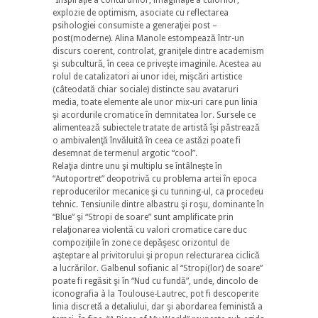
explozie de optimism, asociate cu reflectarea
psihologiei consumiste a generaţiei post –
post(moderne). Alina Manole estompează într-un
discurs coerent, controlat, graniţele dintre academism
şi subcultură, în ceea ce priveşte imaginile. Acestea au
rolul de catalizatori ai unor idei, mişcări artistice
(câteodată chiar sociale) distincte sau avataruri
media, toate elemente ale unor mix-uri care pun linia
şi acordurile cromatice în demnitatea lor. Sursele ce
alimentează subiectele tratate de artistă îşi păstrează
o ambivalenţă învăluită în ceea ce astăzi poate fi
desemnat de termenul argotic “cool”.
Relaţia dintre unu şi multiplu se întâlneşte în
“Autoportret” deopotrivă cu problema artei în epoca
reproducerilor mecanice şi cu tunning-ul, ca procedeu
tehnic. Tensiunile dintre albastru şi roşu, dominante în
“Blue” şi “Stropi de soare” sunt amplificate prin
relaţionarea violentă cu valori cromatice care duc
compoziţiile în zone ce depăşesc orizontul de
aşteptare al privitorului şi propun relecturarea ciclică
a lucrărilor. Galbenul sofianic al “Stropi(lor) de soare”
poate fi regăsit şi în “Nud cu fundă”, unde, dincolo de
iconografia à la Toulouse-Lautrec, pot fi descoperite
linia discretă a detaliului, dar şi abordarea feministă a