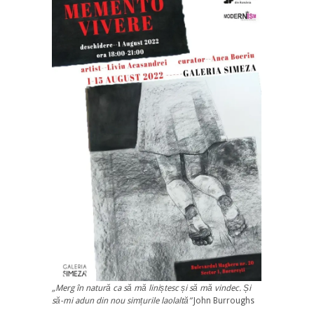
„Merg în natură ca să mă liniștesc și să mă vindec. Și
să-mi adun din nou simțurile laolaltă”
John Burroughs