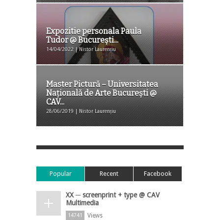
Expozitie personala Paula
Tudor @ București...
14/04/2022 | Nistor Laurențiu
Master Pictură – Universitatea
Națională de Arte București @
CAV...
28/06/2019 | Nistor Laurențiu
Popular
Recent
Facebook
XX ─ screenprint + type @ CAV
Multimedia
Views
14741