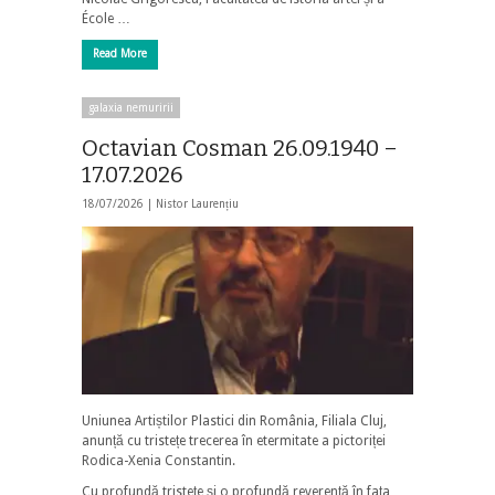
École …
Read More
galaxia nemuririi
Octavian Cosman 26.09.1940 –
17.07.2026
18/07/2026 |
Nistor Laurențiu
Uniunea Artiștilor Plastici din România, Filiala Cluj,
anunță cu tristețe trecerea în etermitate a pictoriței
Rodica-Xenia Constantin.
Cu profundă tristețe și o profundă reverență în fața