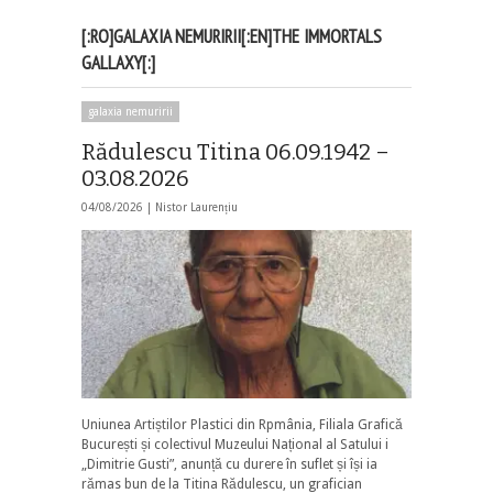
[:RO]GALAXIA NEMURIRII[:EN]THE IMMORTALS
GALLAXY[:]
galaxia nemuririi
Rădulescu Titina 06.09.1942 –
03.08.2026
04/08/2026 |
Nistor Laurențiu
Uniunea Artiștilor Plastici din Rpmânia, Filiala Grafică
București și colectivul Muzeului Național al Satului i
„Dimitrie Gusti”, anunță cu durere în suflet și își ia
rămas bun de la Titina Rădulescu, un grafician