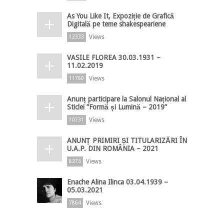
As You Like It, Expoziție de Grafică
Digitală pe teme shakespeariene
Views
12333
VASILE FLOREA 30.03.1931 –
11.02.2019
Views
11760
Anunț participare la Salonul Național al
Sticlei ”Formă și Lumină – 2019”
Views
10731
ANUNȚ PRIMIRI ȘI TITULARIZĂRI ÎN
U.A.P. DIN ROMÂNIA – 2021
Views
8273
Enache Alina Ilinca 03.04.1939 –
05.03.2021
Views
7864