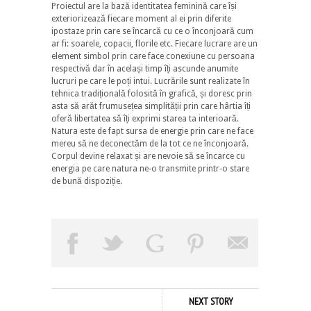
Proiectul are la bază identitatea feminină care își
exteriorizează fiecare moment al ei prin diferite
ipostaze prin care se încarcă cu ce o înconjoară cum
ar fi: soarele, copacii, florile etc. Fiecare lucrare are un
element simbol prin care face conexiune cu persoana
respectivă dar în același timp îți ascunde anumite
lucruri pe care le poți intui. Lucrările sunt realizate în
tehnica tradițională folosită în grafică, și doresc prin
asta să arăt frumusețea simplității prin care hârtia îți
oferă libertatea să îți exprimi starea ta interioară.
Natura este de fapt sursa de energie prin care ne face
mereu să ne deconectăm de la tot ce ne înconjoară.
Corpul devine relaxat și are nevoie să se încarce cu
energia pe care natura ne-o transmite printr-o stare
de bună dispoziție.
NEXT STORY