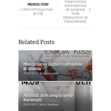
Simpozionul
PREVIOUS STORY
internațional
RetroPerspectiva
de acuarelă
@ Cluj
”Iulia
Hălăucescu” @
Piatra Neamț
Related Posts
Manipularea iluziei confruntate
@ Simeza
30/05/2022 | Nistor Laurențiu
Abţibild. Arte neaplicate @
Bucureşti
08/09/2023 | Nistor Laurențiu