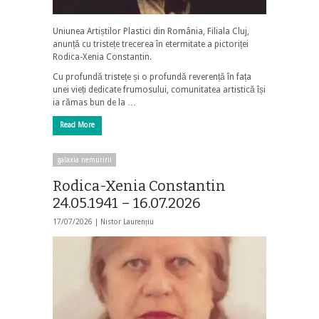
Uniunea Artiștilor Plastici din România, Filiala Cluj,
anunță cu tristețe trecerea în etermitate a pictoriței
Rodica-Xenia Constantin.
Cu profundă tristețe și o profundă reverență în fața
unei vieți dedicate frumosului, comunitatea artistică își
ia rămas bun de la …
Read More
galaxia nemuririi
Rodica-Xenia Constantin
24.05.1941 – 16.07.2026
17/07/2026 |
Nistor Laurențiu