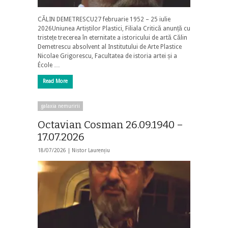
CĂLIN DEMETRESCU27 februarie 1952 – 25 iulie
2026Uniunea Artiștilor Plastici, Filiala Critică anunță cu
tristețe trecerea în eternitate a istoricului de artă Călin
Demetrescu absolvent al Institutului de Arte Plastice
Nicolae Grigorescu, Facultatea de istoria artei și a
École …
Read More
galaxia nemuririi
Octavian Cosman 26.09.1940 –
17.07.2026
18/07/2026 |
Nistor Laurențiu