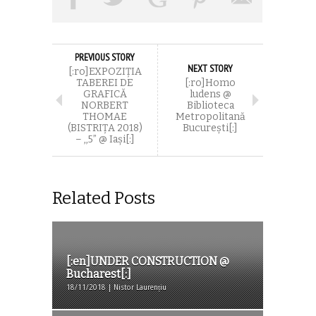
PREVIOUS STORY
NEXT STORY
[:ro]EXPOZIȚIA
TABEREI DE
[:ro]Homo
GRAFICĂ
ludens @
NORBERT
Biblioteca
THOMAE
Metropolitană
(BISTRIȚA 2018)
București[:]
– ,,5” @ Iași[:]
Related Posts
[:en]UNDER CONSTRUCTION @
Bucharest[:]
18/11/2018 | Nistor Laurențiu