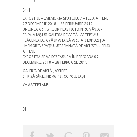
[:ro]
EXPOZIȚIE – ,,MEMORIA SPAȚIULUI” – FELIX AFTENE
07 DECEMBRIE 2018 – 28 FEBRUARIE 2019
UNIUNEA ARTIŞTILOR PLASTICI DIN ROMÂNIA –
FILIALA IAŞI ȘI GALERIA DE ARTĂ ,,ARTEP” AU
PLĂCEREA DE A VĂ INVITA SĂ VIZITAȚI EXPOZIȚIA
,,MEMORIA SPAȚIULUI” SEMNATĂ DE ARTISTUL FELIX
AFTENE
EXPOZIȚIA SE VA DESFAȘURA ÎN PERIOADA 07
DECEMBRIE 2018 – 28 FEBRUARIE 2019
GALERIA DE ARTĂ ,,ARTEP”
STR SĂRĂRIE, NR 46-48, COPOU, IAȘI
VĂ AȘTEPTĂM!
[:]