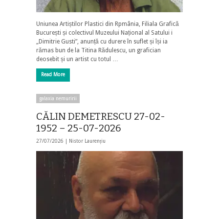
Uniunea Artiștilor Plastici din Rpmânia, Filiala Grafică
București și colectivul Muzeului Național al Satului i
„Dimitrie Gusti”, anunță cu durere în suflet și își ia
rămas bun de la Titina Rădulescu, un grafician
deosebit și un artist cu totul …
Read More
galaxia nemuririi
CĂLIN DEMETRESCU 27-02-
1952 – 25-07-2026
27/07/2026 |
Nistor Laurențiu