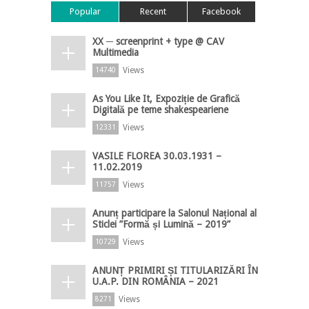
Popular
Recent
Facebook
XX ─ screenprint + type @ CAV
Multimedia
Views
14740
As You Like It, Expoziție de Grafică
Digitală pe teme shakespeariene
Views
12331
VASILE FLOREA 30.03.1931 –
11.02.2019
Views
11757
Anunț participare la Salonul Național al
Sticlei ”Formă și Lumină – 2019”
Views
10729
ANUNȚ PRIMIRI ȘI TITULARIZĂRI ÎN
U.A.P. DIN ROMÂNIA – 2021
Views
8271