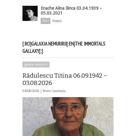
Enache Alina Ilinca 03.04.1939 –
05.03.2021
Views
7862
[:RO]GALAXIA NEMURIRII[:EN]THE IMMORTALS
GALLAXY[:]
galaxia nemuririi
Rădulescu Titina 06.09.1942 –
03.08.2026
04/08/2026 |
Nistor Laurențiu