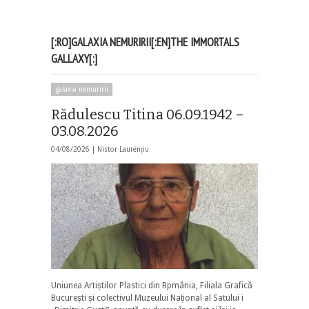
[:RO]GALAXIA NEMURIRII[:EN]THE IMMORTALS
GALLAXY[:]
galaxia nemuririi
Rădulescu Titina 06.09.1942 –
03.08.2026
04/08/2026 |
Nistor Laurențiu
Uniunea Artiștilor Plastici din Rpmânia, Filiala Grafică
București și colectivul Muzeului Național al Satului i