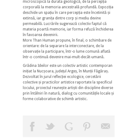
microscopică la durata geologică, de la percepția
corporală la memoria ancestrală profundă. Expoziția
deschide un spațiu în care percepția este încetinită și
extinsă, iar granița dintre corp și mediu devine
permeabilă. Lucrările sugerează colectiv faptul că
materia poartă memorie, iar forma refuză închiderea
în favoarea devenirii.
More Than Human propune, în final, o schimbare de
orientare: de la separare la interconectare, de la
observație la participare, într-o lume comună aflată
într-o continuă devenire mai-mult-decât-umană.
Grădina Ideilor este un colectiv artistic contemporan
inițiat la Nucșoara, județul Argeș, în Munții Făgăraș.
Dezvoltat în jurul reflecției ecologice, cercetării
colective și practicilor artistice raportate la specificul
locului, proiectul reunește artiști din discipline diverse
prin întâlniri în natură, dialog cu comunitățile locale și
forme colaborative de schimb artistic.