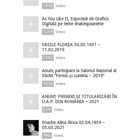
Views
14743
As You Like It, Expoziție de Grafică
Digitală pe teme shakespeariene
Views
12334
VASILE FLOREA 30.03.1931 –
11.02.2019
Views
11762
Anunț participare la Salonul Național al
Sticlei ”Formă și Lumină – 2019”
Views
10732
ANUNȚ PRIMIRI ȘI TITULARIZĂRI ÎN
U.A.P. DIN ROMÂNIA – 2021
Views
8276
Enache Alina Ilinca 03.04.1939 –
05.03.2021
Views
7866