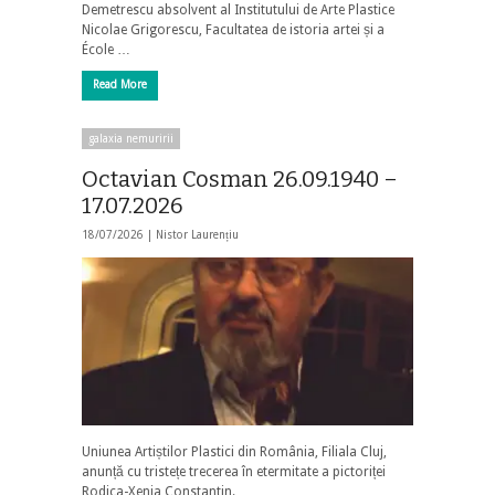
Demetrescu absolvent al Institutului de Arte Plastice
Nicolae Grigorescu, Facultatea de istoria artei și a
École …
Read More
galaxia nemuririi
Octavian Cosman 26.09.1940 –
17.07.2026
18/07/2026 |
Nistor Laurențiu
Uniunea Artiștilor Plastici din România, Filiala Cluj,
anunță cu tristețe trecerea în etermitate a pictoriței
Rodica-Xenia Constantin.