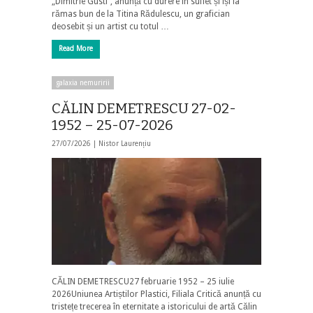
„Dimitrie Gusti”, anunță cu durere în suflet și își ia
rămas bun de la Titina Rădulescu, un grafician
deosebit și un artist cu totul …
Read More
galaxia nemuririi
CĂLIN DEMETRESCU 27-02-
1952 – 25-07-2026
27/07/2026 |
Nistor Laurențiu
CĂLIN DEMETRESCU27 februarie 1952 – 25 iulie
2026Uniunea Artiștilor Plastici, Filiala Critică anunță cu
tristețe trecerea în eternitate a istoricului de artă Călin