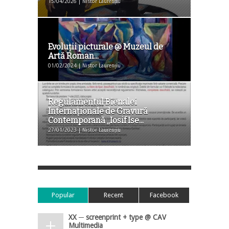
15/04/2026 | Nistor Laurențiu
Evoluții picturale @ Muzeul de
Artă Roman...
01/02/2024 | Nistor Laurențiu
Regulamentul Bienalei
Internaţionale de Gravură
Contemporană „Iosif Ise...
27/01/2023 | Nistor Laurențiu
Popular
Recent
Facebook
XX ─ screenprint + type @ CAV
Multimedia