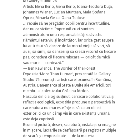
la Gallery Studio 76
Artiști: Elena Berlo, Genu Berlo, Ioana-Teodora Duță,
Johannes Wiener, Lucian Muntean, Maia Ștefana
Oprea, Mihaela Gelca, Oana Tudose
„Trebuie să ne pregătim copiii pentru incertitudine,
dar nu ca victime. Împreună cu ei suntem
administratorii unei responsabilități străvechi.
Pământul este viu și încântător, iar orice gest asupra
lui ar trebui să vibreze de farmecul vieții: să vezi, să
auzi, să simți, să dansezi și să creezi viitorul cu fiecare
pas, conștient că fiecare mișcare — oricât de mică
sau mare — contează.”
— Ben Rawlence, The Border of the Forest
Expoziția ‘More Than Human’, prezentată la Gallery
Studio 76, reunește artiști care locuiesc în România,
Austria, Danemarca și Statele Unite ale Americii, toți
membri ai colectivului Grădina Ideilor.
Născută din dialog susținut, cercetare colaborativă și
reflecție ecologică, expoziția propune o perspectivă în
care natura nu mai este înțeleasă ca un obiect
exterior, ci ca un câmp viu în care existența umană
este deja cuprinsă.
Reunind pictură, desen, sculptură, instalație și imagine
în mișcare, lucrările se desfășoară pe registre multiple
de scară și temporalitate — de la materia