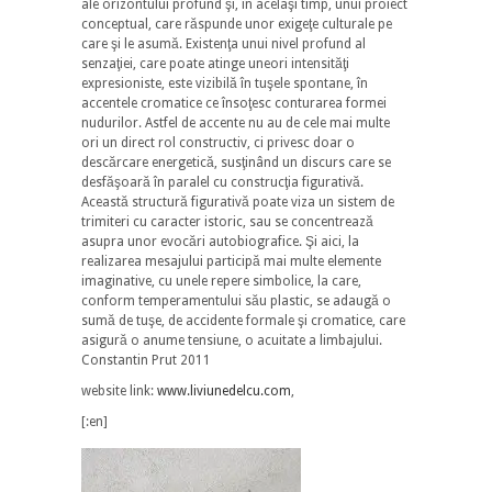
ale orizontului profund şi, în acelaşi timp, unui proiect
conceptual, care răspunde unor exigeţe culturale pe
care şi le asumă. Existenţa unui nivel profund al
senzaţiei, care poate atinge uneori intensităţi
expresioniste, este vizibilă în tuşele spontane, în
accentele cromatice ce însoţesc conturarea formei
nudurilor. Astfel de accente nu au de cele mai multe
ori un direct rol constructiv, ci privesc doar o
descărcare energetică, susţinând un discurs care se
desfăşoară în paralel cu construcţia figurativă.
Această structură figurativă poate viza un sistem de
trimiteri cu caracter istoric, sau se concentrează
asupra unor evocări autobiografice. Şi aici, la
realizarea mesajului participă mai multe elemente
imaginative, cu unele repere simbolice, la care,
conform temperamentului său plastic, se adaugă o
sumă de tuşe, de accidente formale şi cromatice, care
asigură o anume tensiune, o acuitate a limbajului.
Constantin Prut 2011
website link:
www.liviunedelcu.com
,
[:en]