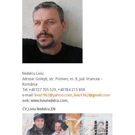
Nedelcu Liviu
Adresa: Goleşti, str. Pionieri, nr. 8, jud. Vrancea –
România
Tel: +40727 705 529, +40784 215 808
e-mail:
liviu1962@yahoo.com, liviu1962@gmail.com
web:
www.liviunedelcu.com
,
CV_Liviu Nedelcu_EN