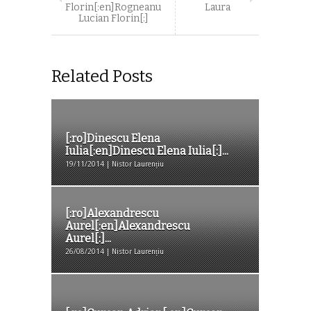
Florin[:en]Rogneanu
Laura
Lucian Florin[:]
Related Posts
[:ro]Dinescu Elena
Iulia[:en]Dinescu Elena Iulia[:]...
19/11/2014 | Nistor Laurențiu
[:ro]Alexandrescu
Aurel[:en]Alexandrescu
Aurel[:]...
26/08/2014 | Nistor Laurențiu