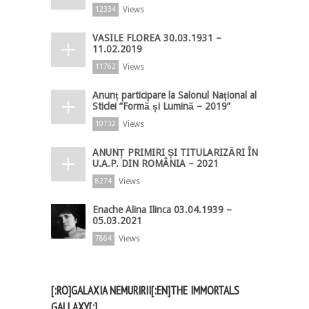
Views
12334
VASILE FLOREA 30.03.1931 –
11.02.2019
Views
11762
Anunț participare la Salonul Național al
Sticlei ”Formă și Lumină – 2019”
Views
10732
ANUNȚ PRIMIRI ȘI TITULARIZĂRI ÎN
U.A.P. DIN ROMÂNIA – 2021
Views
8274
Enache Alina Ilinca 03.04.1939 –
05.03.2021
Views
7864
[:RO]GALAXIA NEMURIRII[:EN]THE IMMORTALS
GALLAXY[:]