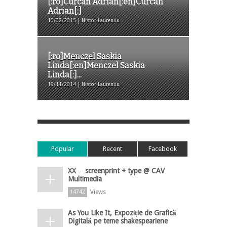
[:ro]Curcan Adrian[:en]Curcan
Adrian[:]
10/02/2015 | Nistor Laurențiu
[:ro]Menczel Saskia
Linda[:en]Menczel Saskia
Linda[:]...
19/11/2014 | Nistor Laurențiu
Popular
Recent
Facebook
XX ─ screenprint + type @ CAV
Multimedia
Views
14742
As You Like It, Expoziție de Grafică
Digitală pe teme shakespeariene