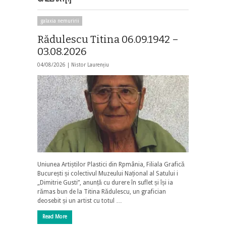
galaxia nemuririi
Rădulescu Titina 06.09.1942 –
03.08.2026
04/08/2026 |
Nistor Laurențiu
Uniunea Artiștilor Plastici din Rpmânia, Filiala Grafică
București și colectivul Muzeului Național al Satului i
„Dimitrie Gusti”, anunță cu durere în suflet și își ia
rămas bun de la Titina Rădulescu, un grafician
deosebit și un artist cu totul …
Read More