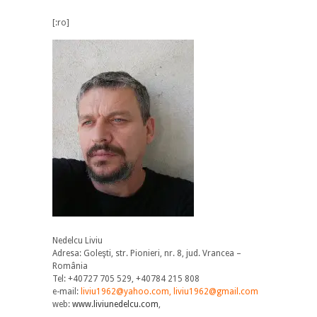
[:ro]
Nedelcu Liviu
Adresa: Goleşti, str. Pionieri, nr. 8, jud. Vrancea –
România
Tel: +40727 705 529, +40784 215 808
e-mail:
liviu1962@yahoo.com, liviu1962@gmail.com
web:
www.liviunedelcu.com
,