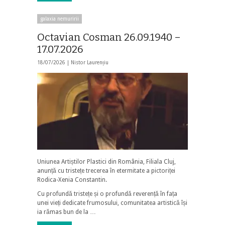
galaxia nemuririi
Octavian Cosman 26.09.1940 –
17.07.2026
18/07/2026 |
Nistor Laurențiu
Uniunea Artiștilor Plastici din România, Filiala Cluj,
anunță cu tristețe trecerea în etermitate a pictoriței
Rodica-Xenia Constantin.
Cu profundă tristețe și o profundă reverență în fața
unei vieți dedicate frumosului, comunitatea artistică își
ia rămas bun de la …