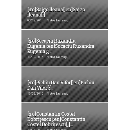
[:ro]Sajgo Ileana[:en]Sajgo
Ileana[:]
03/12/2014 | Nistor Laurențiu
[:ro]Socaciu Ruxandra
Eugenia[:en]Socaciu Ruxandra
Eugenia[:]...
16/12/2014 | Nistor Laurențiu
[:ro]Pichiu Dan Vifor[:en]Pichiu
Dan Vifor[:]...
16/02/2015 | Nistor Laurențiu
[:ro]Constantin Costel
Dobrițescu[:en]Constantin
Costel Dobrițescu[:]...