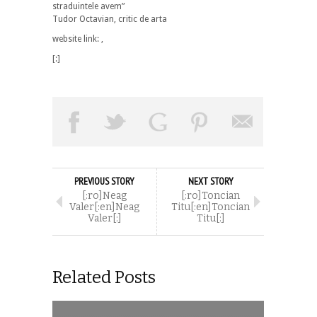
straduintele avem”
Tudor Octavian, critic de arta
website link: ,
[:]
PREVIOUS STORY
NEXT STORY
[:ro]Neag
[:ro]Toncian
Valer[:en]Neag
Titu[:en]Toncian
Valer[:]
Titu[:]
Related Posts