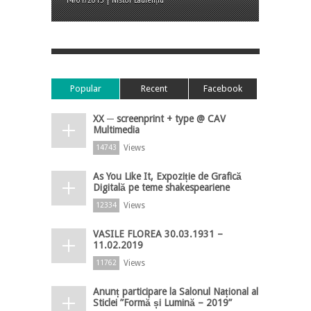
14/01/2015 | Nistor Laurențiu
Popular
Recent
Facebook
XX ─ screenprint + type @ CAV
Multimedia
Views
14743
As You Like It, Expoziție de Grafică
Digitală pe teme shakespeariene
Views
12334
VASILE FLOREA 30.03.1931 –
11.02.2019
Views
11762
Anunț participare la Salonul Național al
Sticlei ”Formă și Lumină – 2019”