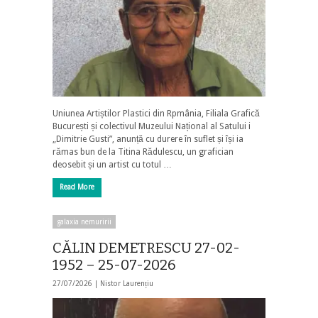
Uniunea Artiștilor Plastici din Rpmânia, Filiala Grafică
București și colectivul Muzeului Național al Satului i
„Dimitrie Gusti”, anunță cu durere în suflet și își ia
rămas bun de la Titina Rădulescu, un grafician
deosebit și un artist cu totul …
Read More
galaxia nemuririi
CĂLIN DEMETRESCU 27-02-
1952 – 25-07-2026
27/07/2026 |
Nistor Laurențiu