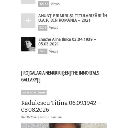
Views
10732
ANUNȚ PRIMIRI ȘI TITULARIZĂRI ÎN
U.A.P. DIN ROMÂNIA – 2021
Views
8276
Enache Alina Ilinca 03.04.1939 –
05.03.2021
Views
7866
[:RO]GALAXIA NEMURIRII[:EN]THE IMMORTALS
GALLAXY[:]
galaxia nemuririi
Rădulescu Titina 06.09.1942 –
03.08.2026
04/08/2026 |
Nistor Laurențiu