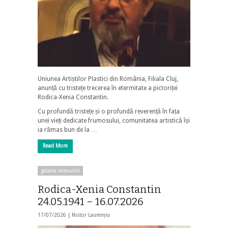
Uniunea Artiștilor Plastici din România, Filiala Cluj,
anunță cu tristețe trecerea în etermitate a pictoriței
Rodica-Xenia Constantin.
Cu profundă tristețe și o profundă reverență în fața
unei vieți dedicate frumosului, comunitatea artistică își
ia rămas bun de la …
Read More
galaxia nemuririi
Rodica-Xenia Constantin
24.05.1941 – 16.07.2026
17/07/2026 |
Nistor Laurențiu