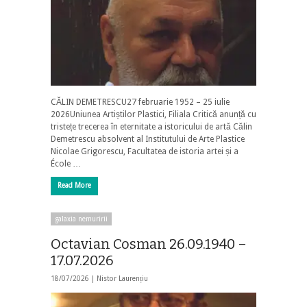
CĂLIN DEMETRESCU27 februarie 1952 – 25 iulie
2026Uniunea Artiștilor Plastici, Filiala Critică anunță cu
tristețe trecerea în eternitate a istoricului de artă Călin
Demetrescu absolvent al Institutului de Arte Plastice
Nicolae Grigorescu, Facultatea de istoria artei și a
École …
Read More
galaxia nemuririi
Octavian Cosman 26.09.1940 –
17.07.2026
18/07/2026 |
Nistor Laurențiu