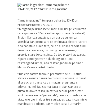
“Iarna in gradina”- tempera pe hartie, 33x45cm.
Prezentare Demers Artistic
“ Mergand pe urma lectiei mari a lui Brugel cel Batran
care spunea ca “ l’art c’est le rapport avec la nature”,
Traian Oancea angajeaza un dialog cu lumea
sensibila dar, pe masura ce evolueaza, fiecare lucrare
a sa capata o dubla fata, cel de-al doilea raport fiind
de natura confesiva, un dialog cu sine insusi, cu
propria stare de constiinta. Ca toti pictorii adevarati,
el pare a merge catre o dubla oglinda, una
rasfrangand lumea, alta rasfrangandu-se pe sine.”
Marius Cilievici, artist plastic
“ Din cele cateva tablouri prezentate de el – Naturi
statice – rezulta daruri de colorist si anume un nesat
al prelucrarii pastei ce da imaginii pregnanta si
adevar. Nu-mi dau seama daca Traian Oancea ar
putea sa dovedeasca, in cateva zeci de panze, cate
sunt necesare unei “personale”, ceea ce dovedeste cu
atata energie, in doar trei sau patru , cate incap intr-o
manifestare a obstei, dar motive ca sa-i urmarim