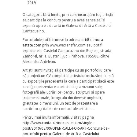
2019
O categorie fără limite, prin care încurajăm toți artiștii
să participe la concurs pentru a avea șansa să își
expună operele de artă în Galeria de Artă a Castelului
Cantacuzino.
Portofoliile pot fi trimise la adresa
art@zamora-
estate.com
prin www.wetransfer.com sau pot fi
expediate la Castelul Cantacuzino din Bușteni, strada
Zamorei, nr. 1, Bușteni, jud. Prahova, 105500, către
Alexandra Ardelean.
Artiștii sunt invitați să participe cu un portofoliu care
să conțină un CV complet al artistului incluzând o listă
cu expozițiile precedente la care a participat (dacă este
cazul), o prezentare a artistului și a viziunii sale,
fotografii ale lucrărilor (pentru sculpturi și opere
tridimensionale, fotografii din diverse unghiuri,
greutate), dimensiuni, un text de prezentare a
lucrărilor și datele de contact ale artistului.
Pentru mai multe informații, vizitați pagina
http://www.cantacuzinocastle.com/single-
post/2019/08/09/OPEN-CALL-FOR-ART-Concurs-de-
portofolii-pentru-Galeria-de-Artă-a-Castelului-