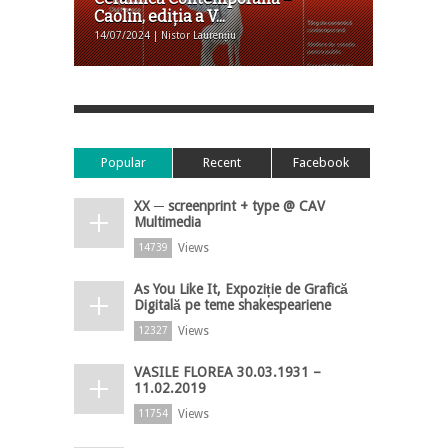
Caolin, ediţia a V...
14/07/2024 | Nistor Laurențiu
Popular
Recent
Facebook
XX ─ screenprint + type @ CAV
Multimedia
Views
14739
As You Like It, Expoziție de Grafică
Digitală pe teme shakespeariene
Views
12327
VASILE FLOREA 30.03.1931 –
11.02.2019
Views
11754