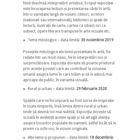
fiind deschisă interpretării artistice. Scopul expoziției
este încurajarea lecturii și prezentarea cărții în artă,
într-o varietate largă de viziuni: cititori, scriitori
(naționali sau internaționali), biblioteci și spații de
lectură, ilustrații de carte, cartea ca obiect ori ca
subiect, opere literare transpuse în arte vizuale etc.
Teme mitologice – data limită:
30 noiembrie 2019
Poveștile mitologice ale lumii prezentate în artă, fie
redate într-un mod clasic, fie în interpretări noi și
surprinzătoare. Expoziția dorește să poarte privitorul
prin aceste povești care au contribuit la viziunea
umană asupra lumii în care trăim și să le aducă mai
aproape de public, în varianta vizuală.
Rural și urban – data limită:
29 februarie 2020
Spațiile care ne înconjoară au fost surse de inspirație
în toate timpurile, însă limita dintre rural și urban
tinde să devină tot mai subtilă. Expoziția dorește să
scoată în evidență aceste spații și să atragă atenția
asupra locurilor populate de oameni, astfel încât să le
privim cu ochi noi, în viziuni originale.
Alte teme și propuneri – data limită:
18 decembrie