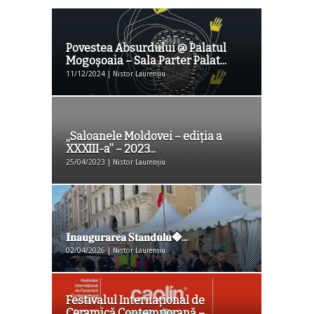
Povestea Absurdului @ Palatul
Mogoșoaia – Sala Parter Palat...
11/12/2024 | Nistor Laurențiu
„Saloanele Moldovei – ediția a
XXXIII-a” – 2023...
25/04/2023 | Nistor Laurențiu
𝐈𝐧𝐚𝐮𝐠𝐮𝐫𝐚𝐫𝐞𝐚 𝐒𝐭𝐚𝐧𝐝𝐮𝐥𝐮�...
02/04/2026 | Nistor Laurențiu
Festivalul Internaţional de
Ceramică Contemporană –