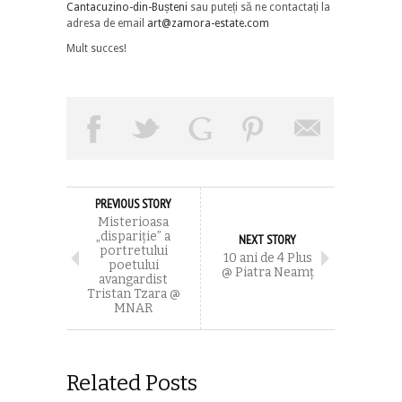
Cantacuzino-din-Bușteni
sau puteți să ne contactați la
adresa de email
art@zamora-estate.com
Mult succes!
PREVIOUS STORY
Misterioasa
„dispariție” a
NEXT STORY
portretului
10 ani de 4 Plus
poetului
@ Piatra Neamț
avangardist
Tristan Tzara @
MNAR
Related Posts