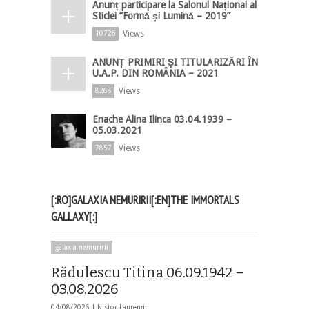
Anunț participare la Salonul Național al
Sticlei ”Formă și Lumină – 2019”
Views
10726
ANUNȚ PRIMIRI ȘI TITULARIZĂRI ÎN
U.A.P. DIN ROMÂNIA – 2021
Views
8268
Enache Alina Ilinca 03.04.1939 –
05.03.2021
Views
7857
[:RO]GALAXIA NEMURIRII[:EN]THE IMMORTALS
GALLAXY[:]
galaxia nemuririi
Rădulescu Titina 06.09.1942 –
03.08.2026
04/08/2026 |
Nistor Laurențiu