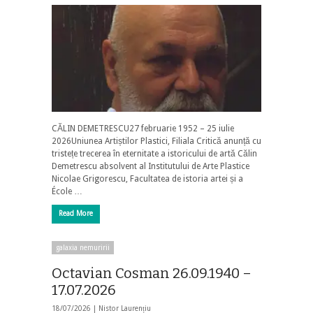
CĂLIN DEMETRESCU27 februarie 1952 – 25 iulie
2026Uniunea Artiștilor Plastici, Filiala Critică anunță cu
tristețe trecerea în eternitate a istoricului de artă Călin
Demetrescu absolvent al Institutului de Arte Plastice
Nicolae Grigorescu, Facultatea de istoria artei și a
École …
Read More
galaxia nemuririi
Octavian Cosman 26.09.1940 –
17.07.2026
18/07/2026 |
Nistor Laurențiu