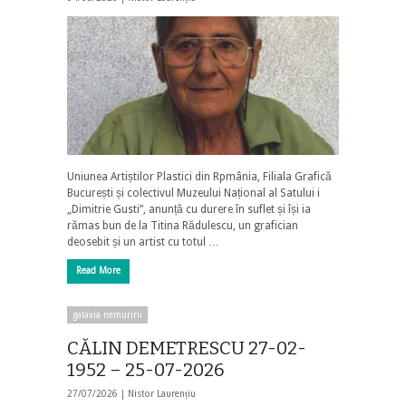
Uniunea Artiștilor Plastici din Rpmânia, Filiala Grafică
București și colectivul Muzeului Național al Satului i
„Dimitrie Gusti”, anunță cu durere în suflet și își ia
rămas bun de la Titina Rădulescu, un grafician
deosebit și un artist cu totul …
Read More
galaxia nemuririi
CĂLIN DEMETRESCU 27-02-
1952 – 25-07-2026
27/07/2026 |
Nistor Laurențiu