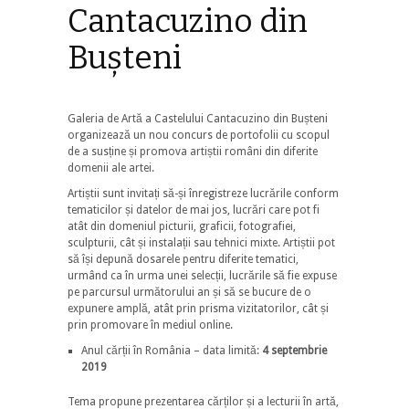
Cantacuzino din
Bușteni
Galeria de Artă a Castelului Cantacuzino din Bușteni
organizează un nou concurs de portofolii cu scopul
de a susține și promova artiștii români din diferite
domenii ale artei.
Artiștii sunt invitați să-și înregistreze lucrările conform
tematicilor și datelor de mai jos, lucrări care pot fi
atât din domeniul picturii, graficii, fotografiei,
sculpturii, cât și instalații sau tehnici mixte. Artiștii pot
să își depună dosarele pentru diferite tematici,
urmând ca în urma unei selecții, lucrările să fie expuse
pe parcursul următorului an și să se bucure de o
expunere amplă, atât prin prisma vizitatorilor, cât și
prin promovare în mediul online.
Anul cărții în România – data limită:
4 septembrie
2019
Tema propune prezentarea cărților și a lecturii în artă,