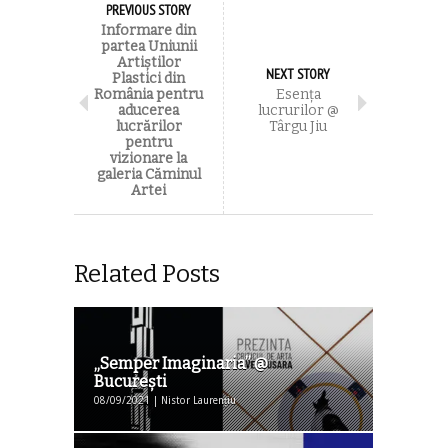
PREVIOUS STORY
Informare din
partea Uniunii
Artiștilor
NEXT STORY
Plastici din
România pentru
Esenţa
aducerea
lucrurilor @
lucrărilor
Târgu Jiu
pentru
vizionare la
galeria Căminul
Artei
Related Posts
„Semper Imaginaria” @
București
08/09/2021 | Nistor Laurențiu