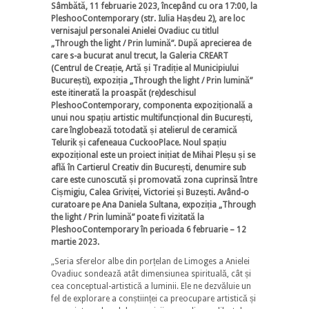
Sâmbătă, 11 februarie 2023, începând cu ora 17:00, la
PleshooContemporary (str. Iulia Hașdeu 2), are loc
vernisajul personalei Anielei Ovadiuc cu titlul
„Through the light / Prin lumină”. După aprecierea de
care s-a bucurat anul trecut, la Galeria CREART
(Centrul de Creație, Artă și Tradiție al Municipiului
București), expoziția „Through the light / Prin lumină”
este itinerată la proaspăt (re)deschisul
PleshooContemporary, componenta expozițională a
unui nou spațiu artistic multifuncțional din București,
care înglobează totodată și atelierul de ceramică
Telurik și cafeneaua CuckooPlace. Noul spațiu
expozițional este un proiect inițiat de Mihai Pleșu și se
află în Cartierul Creativ din București, denumire sub
care este cunoscută și promovată zona cuprinsă între
Cișmigiu, Calea Griviței, Victoriei și Buzești. Având-o
curatoare pe Ana Daniela Sultana, expoziția „Through
the light / Prin lumină” poate fi vizitată la
PleshooContemporary în perioada 6 februarie – 12
martie 2023.
„Seria sferelor albe din porțelan de Limoges a Anielei
Ovadiuc sondează atât dimensiunea spirituală, cât și
cea conceptual-artistică a luminii. Ele ne dezvăluie un
fel de explorare a conștiinței ca preocupare artistică și