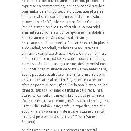
ne amintesc de rolul ceramicii ca mediu predilect de
exprimare a sentimentelor, ideilor și considerațiilor
oamenilor de-a lungul secolelor, constituind un fin
indicator al stării societății începând cu civilizații
străvechi și până în zilele noastre. Aniela Ovadiuc
îmbină armonios și cu un efect vizual remarcabil
elemente tradiționale și contemporane în instalațiile
sale ceramice, ducând discursul artistic și
decorativismul la un nivel sofisticat de exercițiu plastic
și dovedind, totodată, o uimitoare abilitate de a
transmite complexe structuri epice. Cu atât mai mult,
albul ceramic care dă senzația de imponderabilitate,
care invocă tabula rasa și care ne oferă promisiunea
unui nou început, eliberat de toată karma anterioară,
spune povești descifrate prin lumină, prin vizor, prin
universul creator al artistei. Sigur, textura acestor
sfere ne poate duce cu gândul și la apa în stare solidă
(gheață, zăpadă), creând o tensiune cald-rece, însă
atunci turcoazul vine în echilibrul percepției termice,
făcând trimitere la oceane și mări, vara. «Through the
light / Prin lumină » este, astfel, o expoziție-instalație
subtil-imersivă a unei artiste a cărei viziune plastică
mizează pe o estetică sinestezică.” (Ana Daniela
Sultana)
Aniela Ovadiuc (n. 1980, Constanța) este artistă