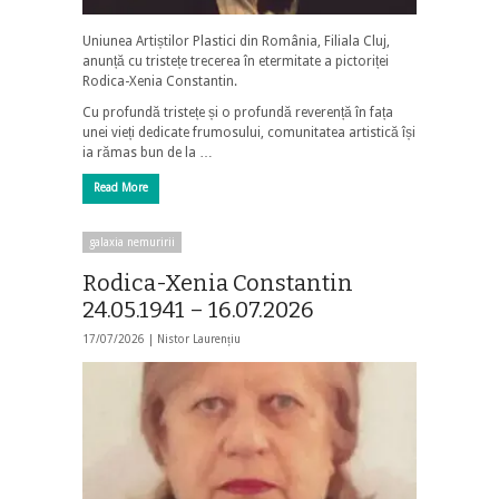
Uniunea Artiștilor Plastici din România, Filiala Cluj,
anunță cu tristețe trecerea în etermitate a pictoriței
Rodica-Xenia Constantin.
Cu profundă tristețe și o profundă reverență în fața
unei vieți dedicate frumosului, comunitatea artistică își
ia rămas bun de la …
Read More
galaxia nemuririi
Rodica-Xenia Constantin
24.05.1941 – 16.07.2026
17/07/2026 |
Nistor Laurențiu