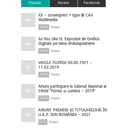
Popular
Recent
Facebook
XX ─ screenprint + type @ CAV
Multimedia
Views
14743
As You Like It, Expoziție de Grafică
Digitală pe teme shakespeariene
Views
12334
VASILE FLOREA 30.03.1931 –
11.02.2019
Views
11762
Anunț participare la Salonul Național al
Sticlei ”Formă și Lumină – 2019”
Views
10732
ANUNȚ PRIMIRI ȘI TITULARIZĂRI ÎN
U.A.P. DIN ROMÂNIA – 2021
Views
8276