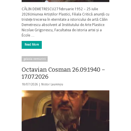
CĂLIN DEMETRESCU27 februarie 1952 – 25 iulie
2026Uniunea Artiștilor Plastici, Filiala Critică anunță cu
tristețe trecerea în eternitate a istoricului de artă Călin
Demetrescu absolvent al Institutului de Arte Plastice
Nicolae Grigorescu, Facultatea de istoria artei și a
École …
Read More
galaxia nemuririi
Octavian Cosman 26.09.1940 –
17.07.2026
18/07/2026 |
Nistor Laurențiu