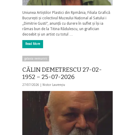
Uniunea Artiștilor Plastici din Rpmânia, Filiala Grafică
București și colectivul Muzeului Național al Satului i
„Dimitrie Gusti”, anunță cu durere în suflet și își ia
rămas bun de la Titina Rădulescu, un grafician
deosebit și un artist cu totul …
Read More
galaxia nemuririi
CĂLIN DEMETRESCU 27-02-
1952 – 25-07-2026
27/07/2026 |
Nistor Laurențiu