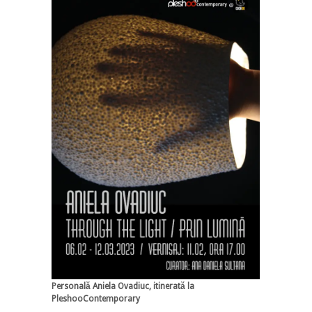
Personală Aniela Ovadiuc, itinerată la
PleshooContemporary