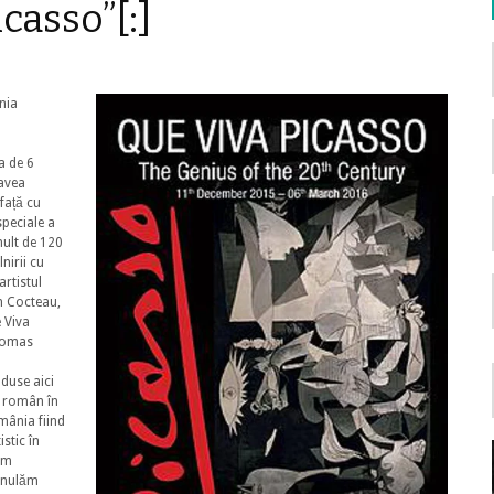
icasso”[:]
nia
a de 6
 avea
 față cu
speciale a
mult de 120
lnirii cu
artistul
n Cocteau,
e Viva
Thomas
aduse aici
i român în
omânia fiind
stic în
um
 anulăm