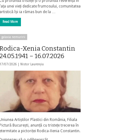
Cu profundă tristețe și o profundă reverență în
fața unei vieți dedicate frumosului, comunitatea
artistică își ia rămas bun de la …
Read More
galaxia nemuririi
Rodica-Xenia Constantin
24.05.1941 – 16.07.2026
17/07/2026 |
Nistor Laurențiu
Uniunea Artiștilor Plastici din România, Filiala
Pictură București, anunță cu tristețe trecerea în
etermitate a pictoriței Rodica-Xenia Constantin.
Dumnezeu să o odihnească!