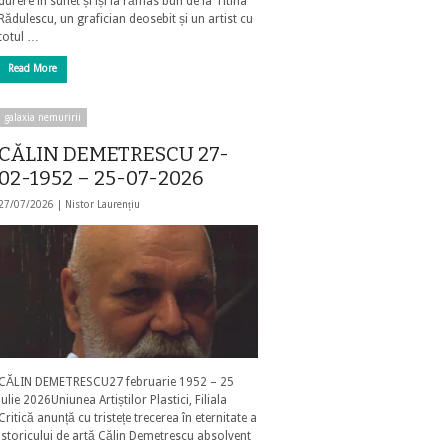
durere în suflet și își ia rămas bun de la Titina
Rădulescu, un grafician deosebit și un artist cu
totul …
Read More
galaxia nemuririi
CĂLIN DEMETRESCU 27-
02-1952 – 25-07-2026
27/07/2026 |
Nistor Laurențiu
CĂLIN DEMETRESCU27 februarie 1952 – 25
iulie 2026Uniunea Artiștilor Plastici, Filiala
Critică anunță cu tristețe trecerea în eternitate a
istoricului de artă Călin Demetrescu absolvent