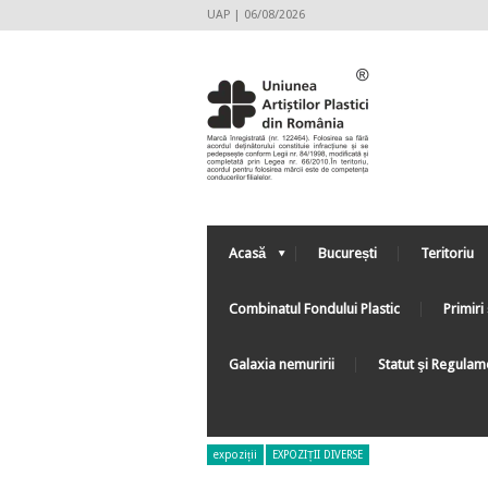
UAP | 06/08/2026
Acasă
București
Teritoriu
Combinatul Fondului Plastic
Primiri 
Galaxia nemuririi
Statut şi Regulam
expoziții
EXPOZIȚII DIVERSE