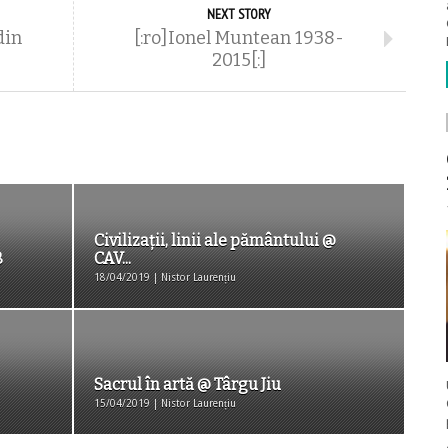
NEXT STORY
din
[:ro]Ionel Muntean 1938-
2015[:]
Civilizații, linii ale pământului @
B
CAV...
18/04/2019 | Nistor Laurențiu
Sacrul în artă @ Târgu Jiu
15/04/2019 | Nistor Laurențiu