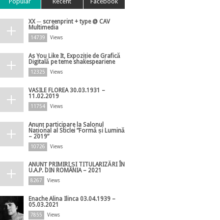
Popular
Recent
Facebook
XX ─ screenprint + type @ CAV
Multimedia
14739
Views
As You Like It, Expoziție de Grafică
Digitală pe teme shakespeariene
12325
Views
VASILE FLOREA 30.03.1931 –
11.02.2019
11754
Views
Anunț participare la Salonul
Național al Sticlei ”Formă și Lumină
– 2019”
10726
Views
ANUNȚ PRIMIRI ȘI TITULARIZĂRI ÎN
U.A.P. DIN ROMÂNIA – 2021
8267
Views
Enache Alina Ilinca 03.04.1939 –
05.03.2021
7855
Views