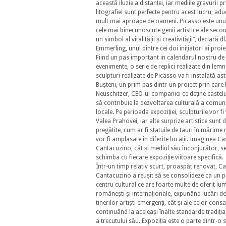
această iluzie a distanței, iar mediile gravurii pr
litografiei sunt perfecte pentru acest lucru, ad
mult mai aproape de oameni. Picasso este unul
cele mai binecunoscute genii artistice ale secou
un simbol al vitalității și creativității”, declară
Emmerling, unul dintre cei doi inițiatori ai proie
Fiind un pas important in calendarul nostru de
evenimente, o serie de replici realizate din lem
sculpturi realizate de Picasso va fi instalată ast
Bușteni, un prim pas dintr-un proiect prin care 
Neuschitzer, CEO-ul companiei ce deține castelu
să contribuie la dezvoltarea culturală a comuni
locale. Pe perioada expoziției, sculpturile vor fi 
Valea Prahovei, iar alte surprize artistice sunt
pregătite, cum ar fi statuile de tauri în mărime
vor fi amplasate în diferite locații. Imaginea Ca
Cantacuzino, cât și mediul său înconjurător, s
schimba cu fiecare expoziție viitoare specifică.
Într-un timp relativ scurt, proaspăt renovat, Ca
Cantacuzino a reușit să se consolideze ca un p
centru cultural ce are foarte multe de oferit lumi
românești și internaționale, expunând lucări de
tinerilor artiști emergenți, cât și ale celor consa
continuând la aceleași înalte standarde tradiția
a trecutului său. Expoziția este o parte dintr-o s