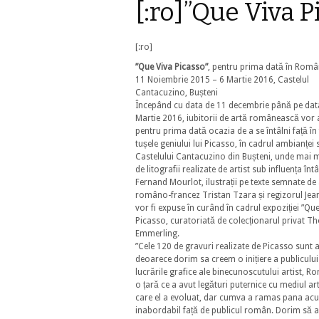
[:ro]”Que Viva P
[:ro]
”Que Viva Picasso”
, pentru prima dată în Româ
11 Noiembrie 2015 – 6 Martie 2016, Castelul
Cantacuzino, Bușteni
Începând cu data de 11 decembrie până pe dat
Martie 2016, iubitorii de artă românească vor
pentru prima dată ocazia de a se întâlni față în
tușele geniului lui Picasso, în cadrul ambianței 
Castelului Cantacuzino din Bușteni, unde mai 
de litografii realizate de artist sub influența întâ
Fernand Mourlot, ilustrații pe texte semnate de 
româno-francez Tristan Tzara și regizorul Jea
vor fi expuse în curând în cadrul expoziției ”Qu
Picasso, curatoriată de colecționarul privat 
Emmerling.
”Cele 120 de gravuri realizate de Picasso sunt 
deoarece dorim sa creem o inițiere a publiculu
lucrările grafice ale binecunoscutului artist, R
o țară ce a avut legături puternice cu mediul arti
care el a evoluat, dar cumva a ramas pana ac
inabordabil față de publicul român. Dorim să