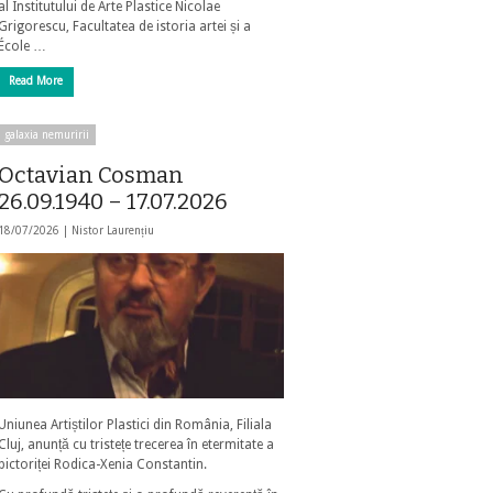
al Institutului de Arte Plastice Nicolae
Grigorescu, Facultatea de istoria artei și a
École …
Read More
galaxia nemuririi
Octavian Cosman
26.09.1940 – 17.07.2026
18/07/2026 |
Nistor Laurențiu
Uniunea Artiștilor Plastici din România, Filiala
Cluj, anunță cu tristețe trecerea în etermitate a
pictoriței Rodica-Xenia Constantin.