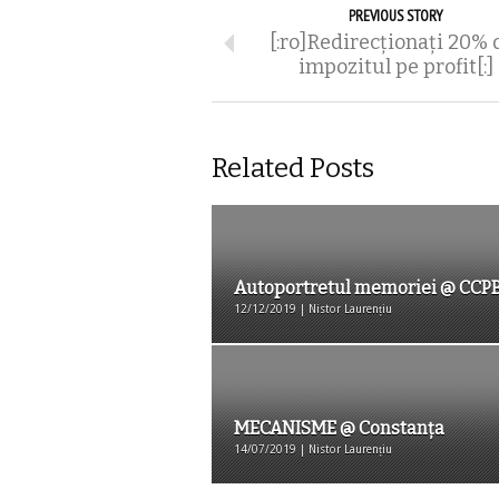
PREVIOUS STORY
[:ro]Redirecționați 20% 
impozitul pe profit[:]
Related Posts
Autoportretul memoriei @ CCP
12/12/2019 | Nistor Laurențiu
MECANISME @ Constanța
14/07/2019 | Nistor Laurențiu