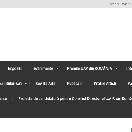
Despre UAP
Expoziții
Evenimente
Premile UAP din ROMÂNIA
Int
și Titularizări
Revista Arta
Publicații
Profile Artiști
Pa
ente
Proiecte de candidatură pentru Consiliul Director al U.A.P. din Rom