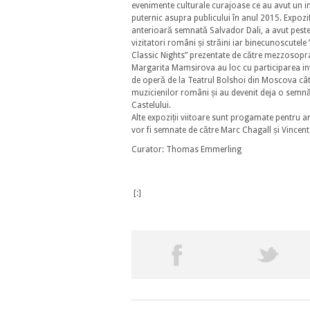
evenimente culturale curajoase ce au avut un 
puternic asupra publicului în anul 2015. Expozi
anterioară semnată Salvador Dali, a avut pest
vizitatori români și străini iar binecunoscutel
Classic Nights” prezentate de către mezzosop
Margarita Mamsirova au loc cu participarea int
de operă de la Teatrul Bolshoi din Moscova cât
muzicienilor români și au devenit deja o semn
Castelului.
Alte expoziții viitoare sunt progamate pentru a
vor fi semnate de către Marc Chagall și Vince
Curator: Thomas Emmerling
[:]