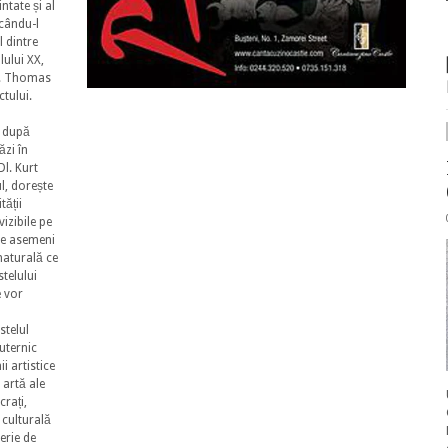
intate și al
ucându-l
 dintre
lului XX,
 dl. Thomas
ctului.
n după
ăzi în
Dl. Kurt
l, dorește
tății
vizibile pe
 de asemeni
 naturală ce
stelului
e vor
stelul
uternic
i artistice
 artă ale
crați,
 culturală
erie de