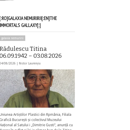
[:RO]GALAXIA NEMURIRII[:EN]THE
IMMORTALS GALLAXY[:]
galaxia nemuririi
Rădulescu Titina
06.09.1942 – 03.08.2026
04/08/2026 |
Nistor Laurențiu
Uniunea Artiștilor Plastici din Rpmânia, Filiala
Grafică București și colectivul Muzeului
Național al Satului i „Dimitrie Gusti”, anunță cu