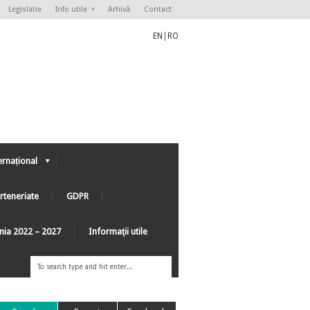
Legislatie
Info utile
Arhivă
Contact
EN
|
RO
ernațional
rteneriate
GDPR
ânia 2022 – 2027
Informaţii utile