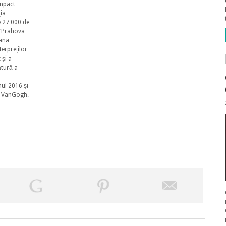
impact
ția
e 27 000 de
e ”Prahova
rana
erpreților
 și a
ătură a
nul 2016 și
nt VanGogh.