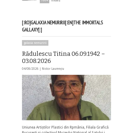
Views
7864
[:RO]GALAXIA NEMURIRII[:EN]THE IMMORTALS
GALLAXY[:]
galaxia nemuririi
Rădulescu Titina 06.09.1942 –
03.08.2026
04/08/2026 |
Nistor Laurențiu
Uniunea Artiștilor Plastici din Rpmânia, Filiala Grafică
București și colectivul Muzeului Național al Satului i