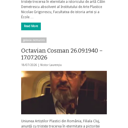
tristețe trecerea în eternitate a istoricului de artă Călin
Demetrescu absolvent al Institutului de Arte Plastice
Nicolae Grigorescu, Facultatea de istoria artei și a
École …
Read More
galaxia nemuririi
Octavian Cosman 26.09.1940 –
17.07.2026
18/07/2026 |
Nistor Laurențiu
Uniunea Artiștilor Plastici din România, Filiala Cluj,
anunță cu tristețe trecerea în etermitate a pictoriței