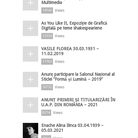
Multimedia
Views
14742
As You Like It, Expoziție de Grafică
Digitală pe teme shakespeariene
Views
12334
VASILE FLOREA 30.03.1931 –
11.02.2019
Views
11762
Anunț participare la Salonul Național al
Sticlei ”Formă și Lumină – 2019”
Views
10732
ANUNȚ PRIMIRI ȘI TITULARIZĂRI ÎN
U.A.P. DIN ROMÂNIA – 2021
Views
8274
Enache Alina Ilinca 03.04.1939 –
05.03.2021