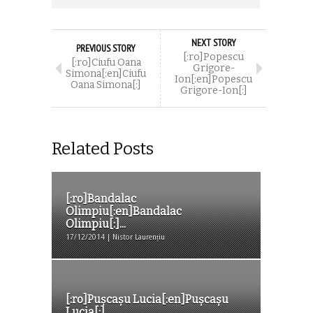
NEXT STORY
PREVIOUS STORY
[:ro]Popescu
[:ro]Ciufu Oana
Grigore-
Simona[:en]Ciufu
Ion[:en]Popescu
Oana Simona[:]
Grigore-Ion[:]
Related Posts
[:ro]Bandalac
Olimpiu[:en]Bandalac
Olimpiu[:]...
17/12/2014 | Nistor Laurențiu
[:ro]Pușcașu Lucia[:en]Pușcașu
Lucia[:]...