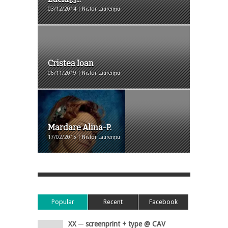
03/12/2014 | Nistor Laurențiu
Cristea Ioan
06/11/2019 | Nistor Laurențiu
Mardare Alina-P.
17/02/2015 | Nistor Laurențiu
Popular
Recent
Facebook
XX ─ screenprint + type @ CAV