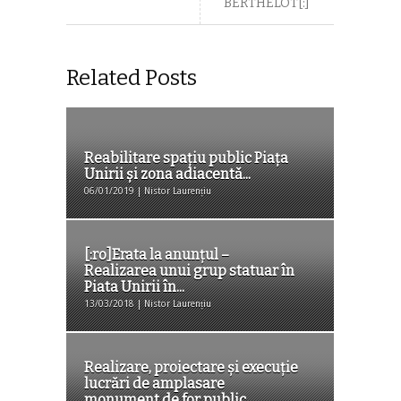
BERTHELOT[:]
Related Posts
Reabilitare spațiu public Piața
Unirii și zona adiacentǎ...
06/01/2019 | Nistor Laurențiu
[:ro]Erata la anunțul –
Realizarea unui grup statuar în
Piata Unirii în...
13/03/2018 | Nistor Laurențiu
Realizare, proiectare și execuție
lucrări de amplasare
monument de for public...