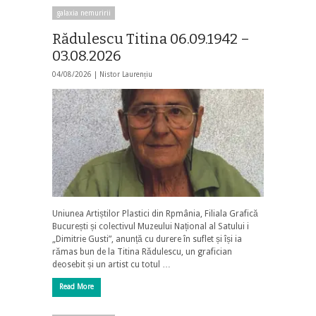
galaxia nemuririi
Rădulescu Titina 06.09.1942 –
03.08.2026
04/08/2026 |
Nistor Laurențiu
Uniunea Artiștilor Plastici din Rpmânia, Filiala Grafică
București și colectivul Muzeului Național al Satului i
„Dimitrie Gusti”, anunță cu durere în suflet și își ia
rămas bun de la Titina Rădulescu, un grafician
deosebit și un artist cu totul …
Read More