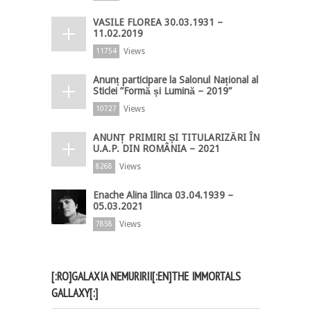
VASILE FLOREA 30.03.1931 –
11.02.2019
Views
11754
Anunț participare la Salonul Național al
Sticlei ”Formă și Lumină – 2019”
Views
10727
ANUNȚ PRIMIRI ȘI TITULARIZĂRI ÎN
U.A.P. DIN ROMÂNIA – 2021
Views
8268
Enache Alina Ilinca 03.04.1939 –
05.03.2021
Views
7858
[:RO]GALAXIA NEMURIRII[:EN]THE IMMORTALS
GALLAXY[:]