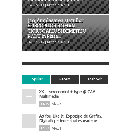
25/10/2019 | Nistor Laurențiu
[:ro]Amplasarea statuilor
EPISCOPILOR ROMAN
CIOROGARIU SI DEMETRIU
RADU in Piata...
28/11/2018 | Nistor Laurențiu
Popular
Recent
Facebook
XX ─ screenprint + type @ CAV
Multimedia
Views
14739
As You Like It, Expoziție de Grafică
Digitală pe teme shakespeariene
Views
12327