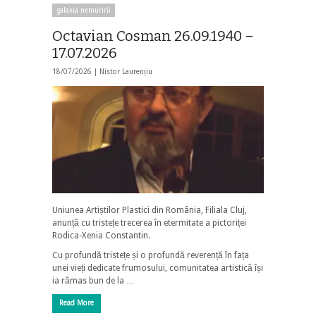
galaxia nemuririi
Octavian Cosman 26.09.1940 –
17.07.2026
18/07/2026 |
Nistor Laurențiu
Uniunea Artiștilor Plastici din România, Filiala Cluj,
anunță cu tristețe trecerea în etermitate a pictoriței
Rodica-Xenia Constantin.
Cu profundă tristețe și o profundă reverență în fața
unei vieți dedicate frumosului, comunitatea artistică își
ia rămas bun de la …
Read More