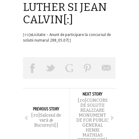
LUTHER SI JEAN
CALVIN[:]
[:ro]
eLicitatie – Anunt de participare la concursul de
solutii numarul 288_05.07
[:]
NEXT STORY
[:ro]CONCURS
DE SOLUTII
PREVIOUS STORY
REALIZARE
[:ro]Salonul de
MONUMENT
vară @
DE FOR PUBLIC
București[:]
GENERAL
HENRI
MATHIAS