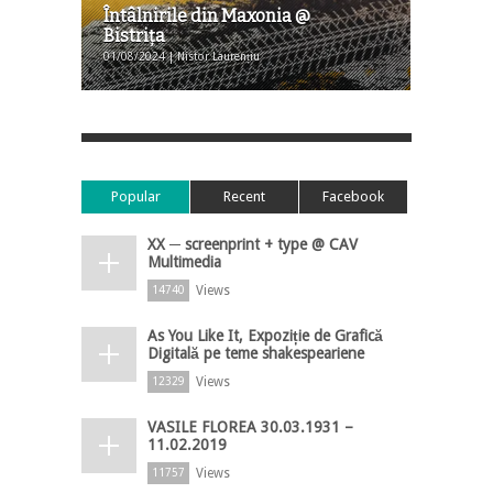
Întâlnirile din Maxonia @
Bistriţa
01/08/2024 | Nistor Laurențiu
Popular
Recent
Facebook
XX ─ screenprint + type @ CAV
Multimedia
Views
14740
As You Like It, Expoziție de Grafică
Digitală pe teme shakespeariene
Views
12329
VASILE FLOREA 30.03.1931 –
11.02.2019
Views
11757