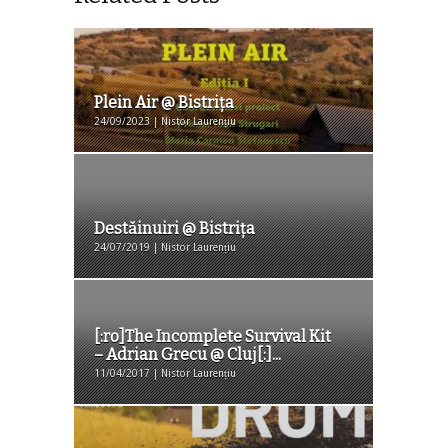
Plein Air @ Bistriţa
24/09/2023 | Nistor Laurențiu
Destăinuiri @ Bistrița
24/07/2019 | Nistor Laurențiu
[:ro]The Incomplete Survival Kit
– Adrian Grecu @ Cluj[:]...
11/04/2017 | Nistor Laurențiu