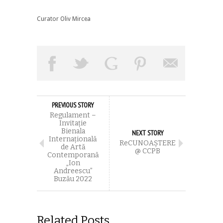
Curator Oliv Mircea
PREVIOUS STORY
Regulament –
Invitaţie
Bienala
NEXT STORY
Internaţională
ReCUNOAŞTERE
de Artă
@ CCPB
Contemporană
„Ion
Andreescu”
Buzău 2022
Related Posts