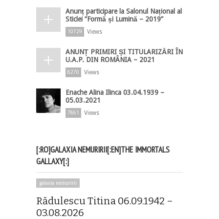
Anunț participare la Salonul Național al
Sticlei ”Formă și Lumină – 2019”
Views
10729
ANUNȚ PRIMIRI ȘI TITULARIZĂRI ÎN
U.A.P. DIN ROMÂNIA – 2021
Views
8270
Enache Alina Ilinca 03.04.1939 –
05.03.2021
Views
7861
[:RO]GALAXIA NEMURIRII[:EN]THE IMMORTALS
GALLAXY[:]
galaxia nemuririi
Rădulescu Titina 06.09.1942 –
03.08.2026