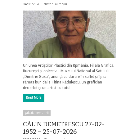
04/08/2026 |
Nistor Laurențiu
Uniunea Artiștilor Plastici din Rpmânia, Filiala Grafică
București și colectivul Muzeului Național al Satului i
„Dimitrie Gusti”, anunță cu durere în suflet și își ia
rămas bun de la Titina Rădulescu, un grafician
deosebit și un artist cu totul …
Read More
galaxia nemuririi
CĂLIN DEMETRESCU 27-02-
1952 – 25-07-2026