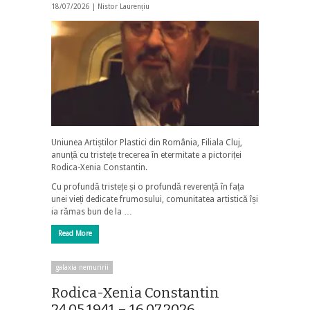
18/07/2026 |
Nistor Laurențiu
Uniunea Artiștilor Plastici din România, Filiala Cluj,
anunță cu tristețe trecerea în etermitate a pictoriței
Rodica-Xenia Constantin.
Cu profundă tristețe și o profundă reverență în fața
unei vieți dedicate frumosului, comunitatea artistică își
ia rămas bun de la …
Read More
galaxia nemuririi
Rodica-Xenia Constantin
24.05.1941 – 16.07.2026