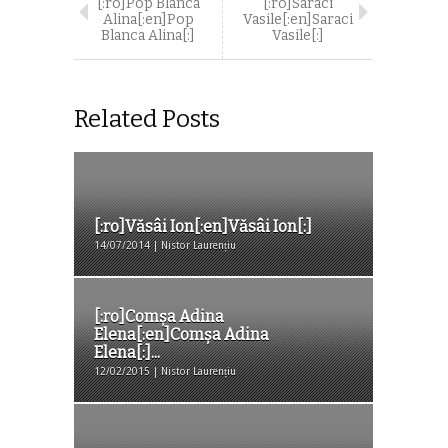
[:ro]Pop Blanca
[:ro]Saraci
Alina[:en]Pop
Vasile[:en]Saraci
Blanca Alina[:]
Vasile[:]
Related Posts
[:ro]Văsâi Ion[:en]Văsâi Ion[:]
14/07/2014 | Nistor Laurențiu
[:ro]Comşa Adina
Elena[:en]Comşa Adina
Elena[:]...
12/02/2015 | Nistor Laurențiu