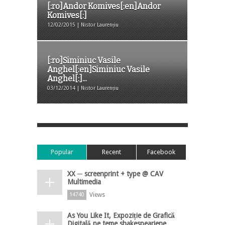
[:ro]Andor Komives[:en]Andor
Komives[:]
12/02/2015 | Nistor Laurențiu
[:ro]Siminiuc Vasile
Anghel[:en]Siminiuc Vasile
Anghel[:]...
03/12/2014 | Nistor Laurențiu
Popular
Recent
Facebook
XX ─ screenprint + type @ CAV
Multimedia
Views
14740
As You Like It, Expoziție de Grafică
Digitală pe teme shakespeariene