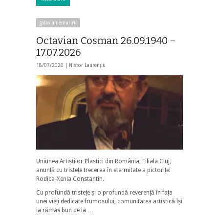
galaxia nemuririi
Octavian Cosman 26.09.1940 –
17.07.2026
18/07/2026 |
Nistor Laurențiu
Uniunea Artiștilor Plastici din România, Filiala Cluj,
anunță cu tristețe trecerea în etermitate a pictoriței
Rodica-Xenia Constantin.
Cu profundă tristețe și o profundă reverență în fața
unei vieți dedicate frumosului, comunitatea artistică își
ia rămas bun de la …