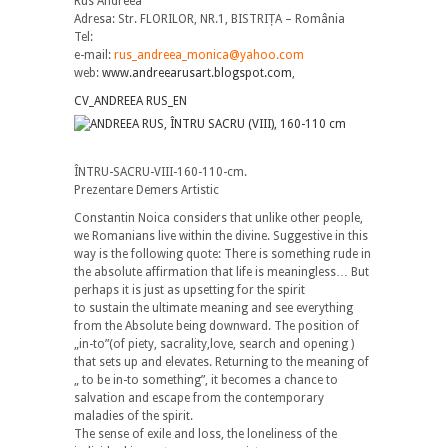
Rus Andreea
Adresa: Str. FLORILOR, NR.1, BISTRIȚA – România
Tel:
e-mail:
rus_andreea_monica@yahoo.com
web:
www.andreearusart.blogspot.com
,
CV_ANDREEA RUS_EN
ÎNTRU-SACRU-VIII-160-110-cm.
Prezentare Demers Artistic
Constantin Noica considers that unlike other people,
we Romanians live within the divine. Suggestive in this
way is the following quote: There is something rude in
the absolute affirmation that life is meaningless… But
perhaps it is just as upsetting for the spirit
to sustain the ultimate meaning and see everything
from the Absolute being downward. The position of
„in-to”(of piety, sacrality,love, search and opening )
that sets up and elevates. Returning to the meaning of
„ to be in-to something”, it becomes a chance to
salvation and escape from the contemporary
maladies of the spirit.
The sense of exile and loss, the loneliness of the