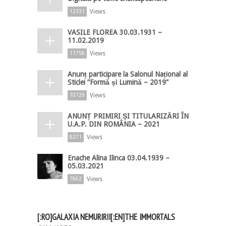
Views
12331
VASILE FLOREA 30.03.1931 –
11.02.2019
Views
11758
Anunț participare la Salonul Național al
Sticlei ”Formă și Lumină – 2019”
Views
10729
ANUNȚ PRIMIRI ȘI TITULARIZĂRI ÎN
U.A.P. DIN ROMÂNIA – 2021
Views
8271
Enache Alina Ilinca 03.04.1939 –
05.03.2021
Views
7862
[:RO]GALAXIA NEMURIRII[:EN]THE IMMORTALS