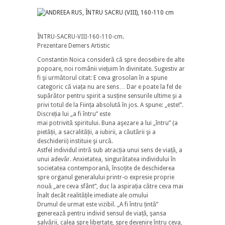
ÎNTRU-SACRU-VIII-160-110-cm.
Prezentare Demers Artistic
Constantin Noica consideră că spre deosebire de alte
popoare, noi românii viețuim în divinitate. Sugestiv ar
fi şi următorul citat: E ceva grosolan în a spune
categoric că viața nu are sens… Dar e poate la fel de
supărător pentru spirit a susține sensurile ultime şi a
privi totul de la Ființa absolută în jos. A spune: „este!”.
Discreția lui „a fi întru” este
mai potrivită spiritului. Buna aşezare a lui „întru” (a
pietății, a sacralității, a iubirii, a căutării şi a
deschiderii) instituie şi urcă.
Astfel individul intră sub atracția unui sens de viață, a
unui adevăr. Anxietatea, singurătatea individului în
societatea contemporană, însoțite de deschiderea
spre organul generalului printr-o expresie proprie
nouă „are ceva sfânt”, duc la aspirația către ceva mai
înalt decât realitățile imediate ale omului
Drumul de urmat este vizibil. „A fi întru țintă”
generează pentru individ sensul de viață, şansa
salvării, calea spre libertate, spre devenire întru ceva,