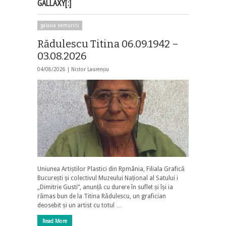
GALLAXY[:]
galaxia nemuririi
Rădulescu Titina 06.09.1942 –
03.08.2026
04/08/2026 |
Nistor Laurențiu
Uniunea Artiștilor Plastici din Rpmânia, Filiala Grafică
București și colectivul Muzeului Național al Satului i
„Dimitrie Gusti”, anunță cu durere în suflet și își ia
rămas bun de la Titina Rădulescu, un grafician
deosebit și un artist cu totul …
Read More