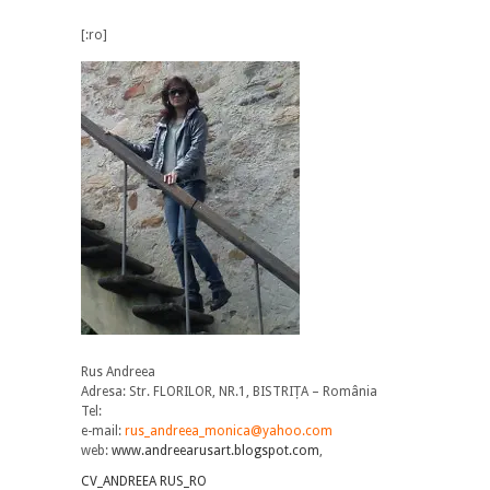
[:ro]
Rus Andreea
Adresa: Str. FLORILOR, NR.1, BISTRIȚA – România
Tel:
e-mail:
rus_andreea_monica@yahoo.com
web:
www.andreearusart.blogspot.com
,
CV_ANDREEA RUS_RO