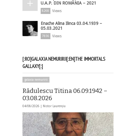
U.A.P. DIN ROMÂNIA – 2021
Views
8268
Enache Alina Ilinca 03.04.1939 –
05.03.2021
Views
7856
[:RO]GALAXIA NEMURIRII[:EN]THE IMMORTALS
GALLAXY[:]
galaxia nemuririi
Rădulescu Titina 06.09.1942 –
03.08.2026
04/08/2026 |
Nistor Laurențiu