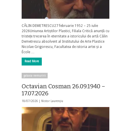
CĂLIN DEMETRESCU27 februarie 1952 – 25 iulie
2026Uniunea Artiștilor Plastici, Filiala Critică anunță cu
tristețe trecerea în eternitate a istoricului de artă Călin
Demetrescu absolvent al Institutului de Arte Plastice
Nicolae Grigorescu, Facultatea de istoria artei și a
École …
Read More
galaxia nemuririi
Octavian Cosman 26.09.1940 –
17.07.2026
18/07/2026 |
Nistor Laurențiu