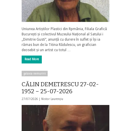
Uniunea Artiștilor Plastici din Rpmânia, Filiala Grafică
București și colectivul Muzeului Național al Satului i
„Dimitrie Gusti”, anunță cu durere în suflet și își ia
rămas bun de la Titina Rădulescu, un grafician
deosebit și un artist cu totul …
Read More
galaxia nemuririi
CĂLIN DEMETRESCU 27-02-
1952 – 25-07-2026
27/07/2026 |
Nistor Laurențiu