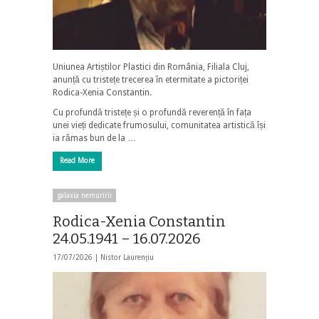
Uniunea Artiștilor Plastici din România, Filiala Cluj,
anunță cu tristețe trecerea în etermitate a pictoriței
Rodica-Xenia Constantin.
Cu profundă tristețe și o profundă reverență în fața
unei vieți dedicate frumosului, comunitatea artistică își
ia rămas bun de la …
Read More
galaxia nemuririi
Rodica-Xenia Constantin
24.05.1941 – 16.07.2026
17/07/2026 |
Nistor Laurențiu