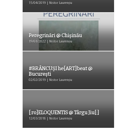
15/04/2019 | Nistor Laurențiu
Peregrinări @ Chișinău
19/01/2022 | Nistor Laurențiu
#BRÂNCUŞI he[ART]beat @
București
02/02/2019 | Nistor Laurențiu
[:ro]ELOQUENTIS @ Târgu Jiu[:]
12/03/2018 | Nistor Laurențiu