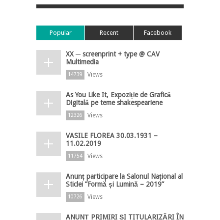
Popular
Recent
Facebook
XX ─ screenprint + type @ CAV
Multimedia
Views
14739
As You Like It, Expoziție de Grafică
Digitală pe teme shakespeariene
Views
12326
VASILE FLOREA 30.03.1931 –
11.02.2019
Views
11754
Anunț participare la Salonul Național al
Sticlei ”Formă și Lumină – 2019”
Views
10726
ANUNȚ PRIMIRI ȘI TITULARIZĂRI ÎN