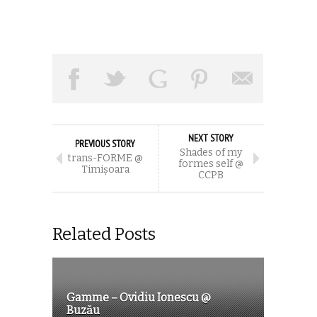
NEXT STORY
PREVIOUS STORY
Shades of my
trans-FORME @
formes self @
Timișoara
CCPB
Related Posts
Gamme – Ovidiu Ionescu @
Buzău