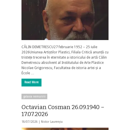
CĂLIN DEMETRESCU27 februarie 1952 – 25 iulie
2026Uniunea Artiștilor Plastici, Filiala Critică anunță cu
tristețe trecerea în eternitate a istoricului de artă Călin
Demetrescu absolvent al Institutului de Arte Plastice
Nicolae Grigorescu, Facultatea de istoria artei și a
École …
Read More
galaxia nemuririi
Octavian Cosman 26.09.1940 –
17.07.2026
18/07/2026 |
Nistor Laurențiu