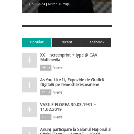
31/05/2024 | Nistor Laurențiu
Popular
Recent
Facebook
XX ─ screenprint + type @ CAV
Multimedia
Views
14742
As You Like It, Expoziție de Grafică
Digitală pe teme shakespeariene
Views
12334
VASILE FLOREA 30.03.1931 –
11.02.2019
Views
11762
Anunț participare la Salonul Național al