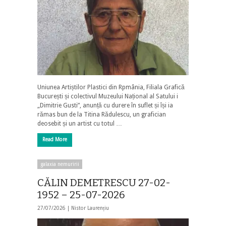
Uniunea Artiștilor Plastici din Rpmânia, Filiala Grafică
București și colectivul Muzeului Național al Satului i
„Dimitrie Gusti”, anunță cu durere în suflet și își ia
rămas bun de la Titina Rădulescu, un grafician
deosebit și un artist cu totul …
Read More
galaxia nemuririi
CĂLIN DEMETRESCU 27-02-
1952 – 25-07-2026
27/07/2026 |
Nistor Laurențiu