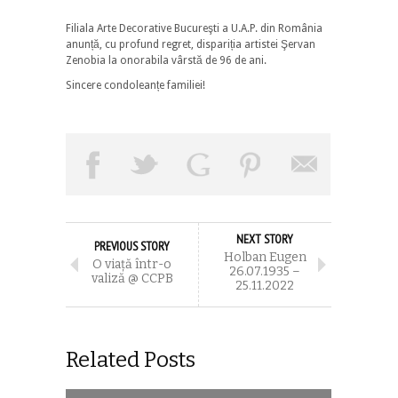
Filiala Arte Decorative Bucureşti a U.A.P. din România
anunță, cu profund regret, dispariția artistei Şervan
Zenobia la onorabila vârstă de 96 de ani.
Sincere condoleanțe familiei!
NEXT STORY
PREVIOUS STORY
Holban Eugen
O viaţă într-o
26.07.1935 –
valiză @ CCPB
25.11.2022
Related Posts