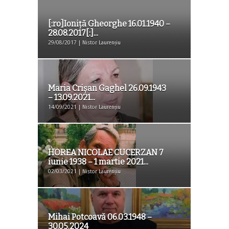
[:ro]Ioniță Gheorghe 16.01.1940 –
28.08.2017[:]...
29/08/2017 | Nistor Laurențiu
Maria Crișan Gaghel 26.09.1943
– 13.09.2021...
14/09/2021 | Nistor Laurențiu
HOREA NICOLAE CUCERZAN 7
iunie 1938 – 1 martie 2021...
02/03/2021 | Nistor Laurențiu
Mihai Potcoavă 06.03.1948 –
30.05.2024