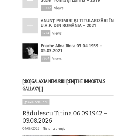
Sticlei ”Formă și Lumină – 2019”
Views
10732
ANUNȚ PRIMIRI ȘI TITULARIZĂRI ÎN
U.A.P. DIN ROMÂNIA – 2021
Views
8274
Enache Alina Ilinca 03.04.1939 –
05.03.2021
Views
7864
[:RO]GALAXIA NEMURIRII[:EN]THE IMMORTALS
GALLAXY[:]
galaxia nemuririi
Rădulescu Titina 06.09.1942 –
03.08.2026
04/08/2026 |
Nistor Laurențiu