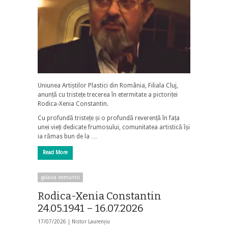
Uniunea Artiștilor Plastici din România, Filiala Cluj,
anunță cu tristețe trecerea în etermitate a pictoriței
Rodica-Xenia Constantin.
Cu profundă tristețe și o profundă reverență în fața
unei vieți dedicate frumosului, comunitatea artistică își
ia rămas bun de la …
Read More
galaxia nemuririi
Rodica-Xenia Constantin
24.05.1941 – 16.07.2026
17/07/2026 |
Nistor Laurențiu