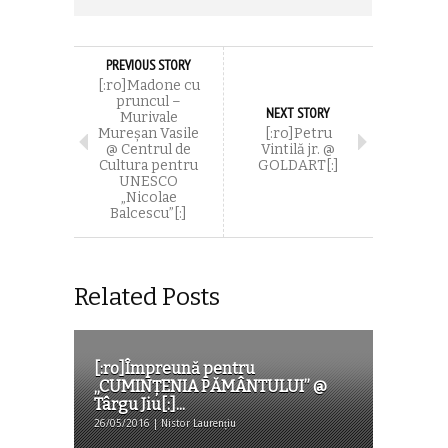
PREVIOUS STORY
[:ro]Madone cu
pruncul –
NEXT STORY
Murivale
Mureșan Vasile
[:ro]Petru
@ Centrul de
Vintilă jr. @
Cultura pentru
GOLDART[:]
UNESCO
„Nicolae
Balcescu”[:]
Related Posts
[:ro]Împreună pentru
„CUMINȚENIA PĂMÂNTULUI” @
Târgu Jiu[:]...
26/05/2016 | Nistor Laurențiu