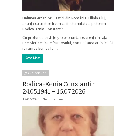
Uniunea Artiștilor Plastici din România, Filiala Cluj,
anunță cu tristețe trecerea în etermitate a pictoriței
Rodica-Xenia Constantin.
Cu profundă tristețe și o profundă reverență în fața
unei vieți dedicate frumosului, comunitatea artistică își
ia rămas bun de la …
Read More
galaxia nemuririi
Rodica-Xenia Constantin
24.05.1941 – 16.07.2026
17/07/2026 |
Nistor Laurențiu