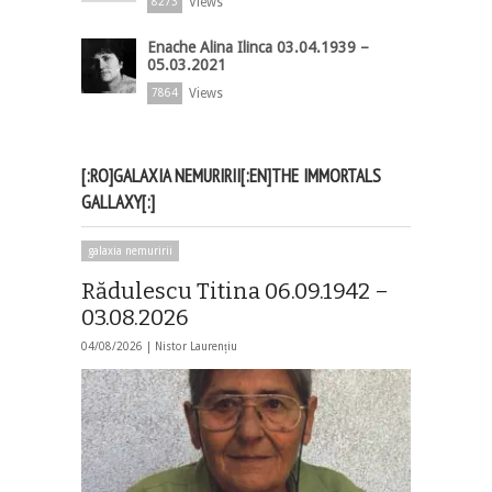
Views
8273
Enache Alina Ilinca 03.04.1939 –
05.03.2021
Views
7864
[:RO]GALAXIA NEMURIRII[:EN]THE IMMORTALS
GALLAXY[:]
galaxia nemuririi
Rădulescu Titina 06.09.1942 –
03.08.2026
04/08/2026 |
Nistor Laurențiu