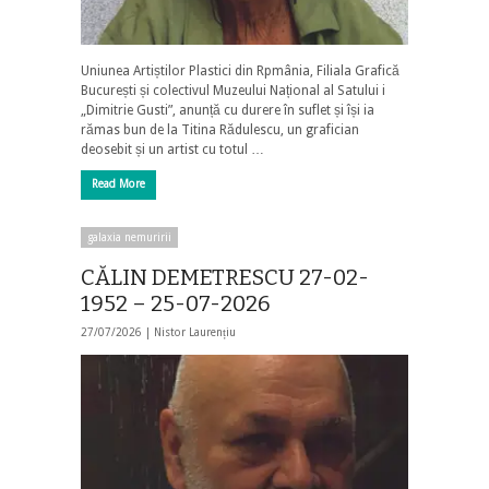
Uniunea Artiștilor Plastici din Rpmânia, Filiala Grafică
București și colectivul Muzeului Național al Satului i
„Dimitrie Gusti”, anunță cu durere în suflet și își ia
rămas bun de la Titina Rădulescu, un grafician
deosebit și un artist cu totul …
Read More
galaxia nemuririi
CĂLIN DEMETRESCU 27-02-
1952 – 25-07-2026
27/07/2026 |
Nistor Laurențiu