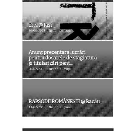
Trei @ Iaşi
19/06/2023 | Nistor Laurențiu
Anunț prezentare lucrări
pentru dosarele de stagiatură
și titularizări pent...
20/02/2019 | Nistor Laurențiu
RAPSODII ROMÂNEȘTI @ Bacău
11/02/2019 | Nistor Laurențiu