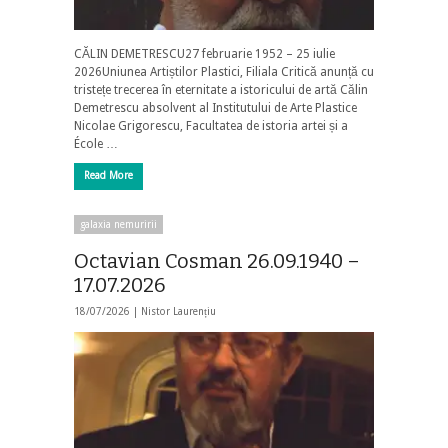
CĂLIN DEMETRESCU27 februarie 1952 – 25 iulie
2026Uniunea Artiștilor Plastici, Filiala Critică anunță cu
tristețe trecerea în eternitate a istoricului de artă Călin
Demetrescu absolvent al Institutului de Arte Plastice
Nicolae Grigorescu, Facultatea de istoria artei și a
École …
Read More
galaxia nemuririi
Octavian Cosman 26.09.1940 –
17.07.2026
18/07/2026 |
Nistor Laurențiu