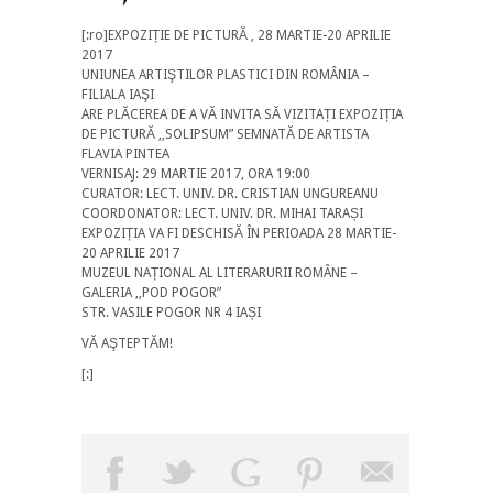
[:ro]EXPOZIȚIE DE PICTURĂ , 28 MARTIE-20 APRILIE
2017
UNIUNEA ARTIŞTILOR PLASTICI DIN ROMÂNIA –
FILIALA IAŞI
ARE PLĂCEREA DE A VĂ INVITA SĂ VIZITAȚI EXPOZIȚIA
DE PICTURĂ ,,SOLIPSUM” SEMNATĂ DE ARTISTA
FLAVIA PINTEA
VERNISAJ: 29 MARTIE 2017, ORA 19:00
CURATOR: LECT. UNIV. DR. CRISTIAN UNGUREANU
COORDONATOR: LECT. UNIV. DR. MIHAI TARAȘI
EXPOZIȚIA VA FI DESCHISĂ ÎN PERIOADA 28 MARTIE-
20 APRILIE 2017
MUZEUL NAȚIONAL AL LITERARURII ROMÂNE –
GALERIA ,,POD POGOR”
STR. VASILE POGOR NR 4 IAȘI
VĂ AŞTEPTĂM!
[:]