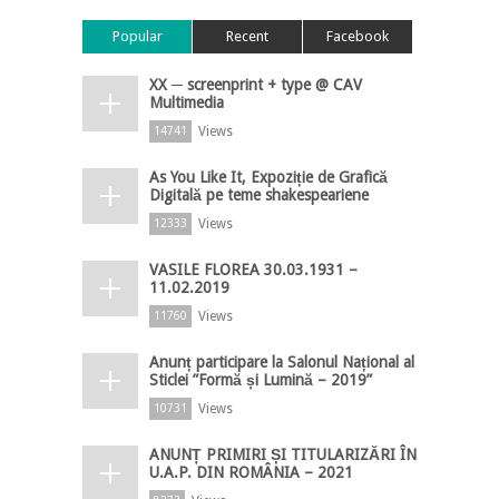
Popular
Recent
Facebook
XX ─ screenprint + type @ CAV
Multimedia
Views
14741
As You Like It, Expoziție de Grafică
Digitală pe teme shakespeariene
Views
12333
VASILE FLOREA 30.03.1931 –
11.02.2019
Views
11760
Anunț participare la Salonul Național al
Sticlei ”Formă și Lumină – 2019”
Views
10731
ANUNȚ PRIMIRI ȘI TITULARIZĂRI ÎN
U.A.P. DIN ROMÂNIA – 2021