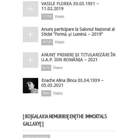
VASILE FLOREA 30.03.1931 –
11.02.2019
Views
11758
Anunț participare la Salonul Național al
Sticlei ”Formă și Lumină – 2019”
Views
10729
ANUNȚ PRIMIRI ȘI TITULARIZĂRI ÎN
U.A.P. DIN ROMÂNIA – 2021
Views
8272
Enache Alina Ilinca 03.04.1939 –
05.03.2021
Views
7862
[:RO]GALAXIA NEMURIRII[:EN]THE IMMORTALS
GALLAXY[:]
galaxia nemuririi