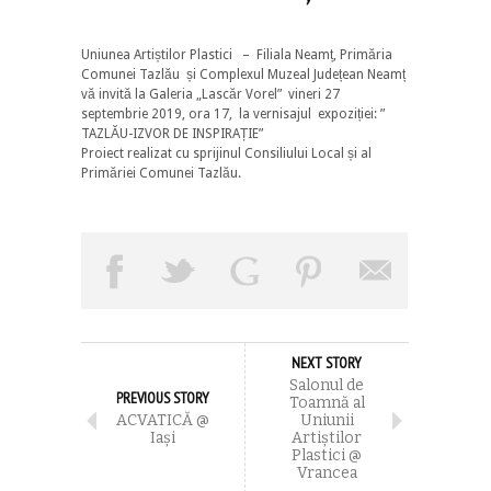
Uniunea Artiștilor Plastici – Filiala Neamț, Primăria
Comunei Tazlău și Complexul Muzeal Județean Neamț
vă invită la Galeria „Lascăr Vorel” vineri 27
septembrie 2019, ora 17, la vernisajul expoziției: ”
TAZLĂU-IZVOR DE INSPIRAȚIE”
Proiect realizat cu sprijinul Consiliului Local și al
Primăriei Comunei Tazlău.
NEXT STORY
Salonul de
PREVIOUS STORY
Toamnă al
ACVATICĂ @
Uniunii
Iași
Artiştilor
Plastici @
Vrancea