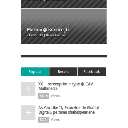
Marină @ București
21/08/2019 | Nistor Laurențiu
Popular
Recent
Facebook
XX ─ screenprint + type @ CAV
Multimedia
Views
14740
As You Like It, Expoziție de Grafică
Digitală pe teme shakespeariene
Views
12331