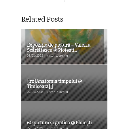
Related Posts
Expoziție de pictură – Valeriu
Scărlătescu @ Ploiești...
08/08/2022 | Nistor Laurențiu
[:ro]Anatomia timpului @
Timișoara[:]
02/05/2018 | Nistor Laurențiu
60 pictură și grafică @ Ploiești
27/05/2019 | Nistor Laurențiu