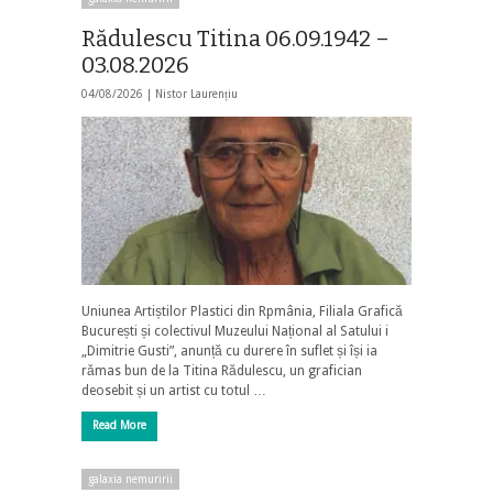
Rădulescu Titina 06.09.1942 –
03.08.2026
04/08/2026 |
Nistor Laurențiu
Uniunea Artiștilor Plastici din Rpmânia, Filiala Grafică
București și colectivul Muzeului Național al Satului i
„Dimitrie Gusti”, anunță cu durere în suflet și își ia
rămas bun de la Titina Rădulescu, un grafician
deosebit și un artist cu totul …
Read More
galaxia nemuririi