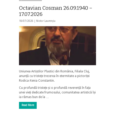
Octavian Cosman 26.09.1940 –
17.07.2026
18/07/2026 |
Nistor Laurențiu
Uniunea Artiștilor Plastici din România, Filiala Cluj,
anunță cu tristețe trecerea în etermitate a pictoriței
Rodica-Xenia Constantin.
Cu profundă tristețe și o profundă reverență în fața
unei vieți dedicate frumosului, comunitatea artistică își
ia rămas bun de la …
Read More