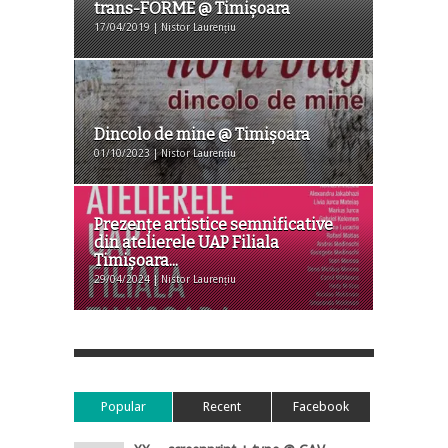
trans-FORME @ Timișoara
17/04/2019 | Nistor Laurențiu
Dincolo de mine @ Timişoara
01/10/2023 | Nistor Laurențiu
Prezenţe artistice semnificative
din atelierele UAP Filiala
Timişoara...
29/04/2024 | Nistor Laurențiu
Popular
Recent
Facebook