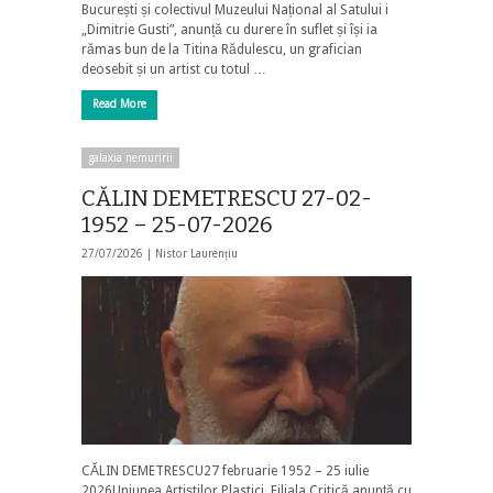
București și colectivul Muzeului Național al Satului i
„Dimitrie Gusti”, anunță cu durere în suflet și își ia
rămas bun de la Titina Rădulescu, un grafician
deosebit și un artist cu totul …
Read More
galaxia nemuririi
CĂLIN DEMETRESCU 27-02-
1952 – 25-07-2026
27/07/2026 |
Nistor Laurențiu
CĂLIN DEMETRESCU27 februarie 1952 – 25 iulie
2026Uniunea Artiștilor Plastici, Filiala Critică anunță cu