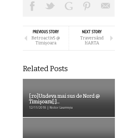
PREVIOUS STORY
NEXT STORY
Retroactiv5 @
Traversând
Timişoara
h’ARTA
Related Posts
[:ro]Undeva mai sus de Nord @
Timișoara[:]...
12/11/2018 | Nistor Laurențiu