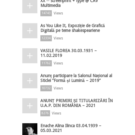
XX ─ screenprint + type @ CAV
Multimedia
Views
14743
As You Like It, Expoziție de Grafică
Digitală pe teme shakespeariene
Views
12334
VASILE FLOREA 30.03.1931 –
11.02.2019
Views
11762
Anunț participare la Salonul Național al
Sticlei ”Formă și Lumină – 2019”
Views
10732
ANUNȚ PRIMIRI ȘI TITULARIZĂRI ÎN
U.A.P. DIN ROMÂNIA – 2021
Views
8276
Enache Alina Ilinca 03.04.1939 –
05.03.2021