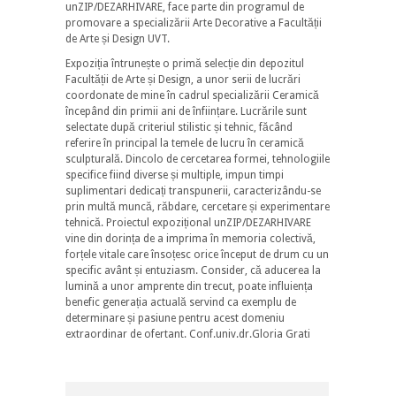
unZIP/DEZARHIVARE, face parte din programul de
promovare a specializării Arte Decorative a Facultății
de Arte și Design UVT.
Expoziția întrunește o primă selecție din depozitul
Facultății de Arte și Design, a unor serii de lucrări
coordonate de mine în cadrul specializării Ceramică
începând din primii ani de înființare. Lucrările sunt
selectate după criteriul stilistic și tehnic, făcând
referire în principal la temele de lucru în ceramică
sculpturală. Dincolo de cercetarea formei, tehnologiile
specifice fiind diverse și multiple, impun timpi
suplimentari dedicați transpunerii, caracterizându-se
prin multă muncă, răbdare, cercetare și experimentare
tehnică. Proiectul expozițional unZIP/DEZARHIVARE
vine din dorința de a imprima în memoria colectivă,
forțele vitale care însoțesc orice început de drum cu un
specific avânt și entuziasm. Consider, că aducerea la
lumină a unor amprente din trecut, poate influiența
benefic generația actuală servind ca exemplu de
determinare și pasiune pentru acest domeniu
extraordinar de ofertant. Conf.univ.dr.Gloria Grati