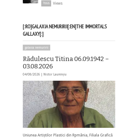
Views
7866
[:RO]GALAXIA NEMURIRII[:EN]THE IMMORTALS
GALLAXY[:]
galaxia nemuririi
Rădulescu Titina 06.09.1942 –
03.08.2026
04/08/2026 |
Nistor Laurențiu
Uniunea Artiștilor Plastici din Rpmânia, Filiala Grafică