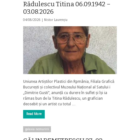
Rădulescu Titina 06.09.1942 –
03.08.2026
04/08/2026 |
Nistor Laurențiu
Uniunea Artiștilor Plastici din Rpmânia, Filiala Grafică
București și colectivul Muzeului Național al Satului i
„Dimitrie Gusti”, anunță cu durere în suflet și își ia
rămas bun de la Titina Rădulescu, un grafician
deosebit și un artist cu totul …
Read More
galaxia nemuririi