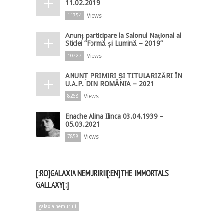
11.02.2019
Views
11754
Anunț participare la Salonul Național al
Sticlei ”Formă și Lumină – 2019”
Views
10727
ANUNȚ PRIMIRI ȘI TITULARIZĂRI ÎN
U.A.P. DIN ROMÂNIA – 2021
Views
8268
Enache Alina Ilinca 03.04.1939 –
05.03.2021
Views
7858
[:RO]GALAXIA NEMURIRII[:EN]THE IMMORTALS
GALLAXY[:]
galaxia nemuririi