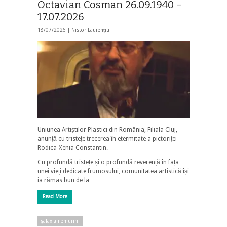
Octavian Cosman 26.09.1940 –
17.07.2026
18/07/2026 |
Nistor Laurențiu
Uniunea Artiștilor Plastici din România, Filiala Cluj,
anunță cu tristețe trecerea în etermitate a pictoriței
Rodica-Xenia Constantin.
Cu profundă tristețe și o profundă reverență în fața
unei vieți dedicate frumosului, comunitatea artistică își
ia rămas bun de la …
Read More
galaxia nemuririi