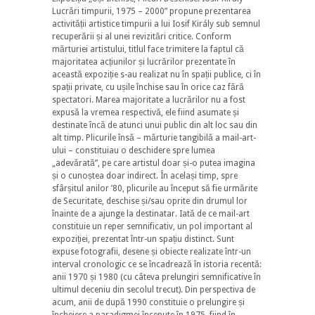
Lucrări timpurii, 1975 – 2000” propune prezentarea
activității artistice timpurii a lui Iosif Király sub semnul
recuperării și al unei revizitări critice. Conform
mărturiei artistului, titlul face trimitere la faptul că
majoritatea acțiunilor și lucrărilor prezentate în
această expoziție s-au realizat nu în spații publice, ci în
spații private, cu ușile închise sau în orice caz fără
spectatori. Marea majoritate a lucrărilor nu a fost
expusă la vremea respectivă, ele fiind asumate și
destinate încă de atunci unui public din alt loc sau din
alt timp. Plicurile însă – mărturie tangibilă a mail-art-
ului – constituiau o deschidere spre lumea
„adevărată”, pe care artistul doar și-o putea imagina
și o cunoștea doar indirect. În același timp, spre
sfârșitul anilor ’80, plicurile au început să fie urmărite
de Securitate, deschise și/sau oprite din drumul lor
înainte de a ajunge la destinatar. Iată de ce mail-art
constituie un reper semnificativ, un pol important al
expoziției, prezentat într-un spațiu distinct. Sunt
expuse fotografii, desene și obiecte realizate într-un
interval cronologic ce se încadrează în istoria recentă:
anii 1970 și 1980 (cu câteva prelungiri semnificative în
ultimul deceniu din secolul trecut). Din perspectiva de
acum, anii de după 1990 constituie o prelungire și
încheiere a paradigmei începute în 1975, fiind în