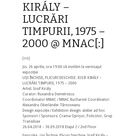
KIRÁLY –
LUCRĂRI
TIMPURII, 1975 –
2000 @ MNAC[:]
[:ro]
Joi, 26 aprilie, ora 19:00 vă invităm la vernisajul
expoziției
UȘI ÎNCHISE, PLICURI DESCHISE. IOSIF KIRÁLY –
LUCRĂRI TIMPURII, 1975 – 2000
Artist: Iosif Király
Curator: Ruxandra Demetrescu
Coordonator MNAC / MNAC Bucharest Coordinator:
Alexandru Oberländer-Târnoveanu
Design expoziție / Exhibition design: atelier ad hoc
Sponsori / Sponsors: Crama Oprișor, Policolor, Grup
Transilvae
26.04.2018 – 30.09.2018 Etajul 2 / 2nd Floor
Expoziția „Uși Închise, Plicuri Deschise. Iosif Király –