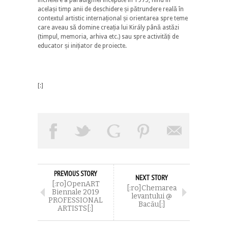
același timp anii de deschidere și pătrundere reală în
contextul artistic internațional și orientarea spre teme
care aveau să domine creația lui Király până astăzi
(timpul, memoria, arhiva etc.) sau spre activități de
educator și inițiator de proiecte.
[:]
PREVIOUS STORY
NEXT STORY
[:ro]OpenART
[:ro]Chemarea
Biennale 2019
levantului @
PROFESSIONAL
Bacău[:]
ARTISTS[:]