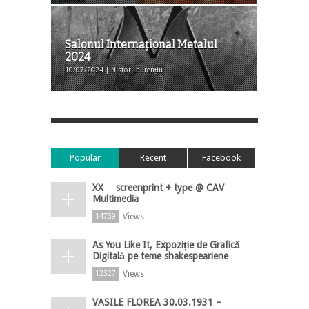
Salonul Internațional Metalul
2024
10/07/2024 | Nistor Laurențiu
Popular
Recent
Facebook
XX ─ screenprint + type @ CAV
Multimedia
Views
14739
As You Like It, Expoziție de Grafică
Digitală pe teme shakespeariene
Views
12327
VASILE FLOREA 30.03.1931 –