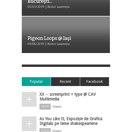
București...
05/03/2019 | Nistor Laurențiu
Pigeon Loops @ Iași
09/06/2019 | Nistor Laurențiu
Popular
Recent
Facebook
XX ─ screenprint + type @ CAV
Multimedia
Views
14741
As You Like It, Expoziție de Grafică
Digitală pe teme shakespeariene
Views
12333