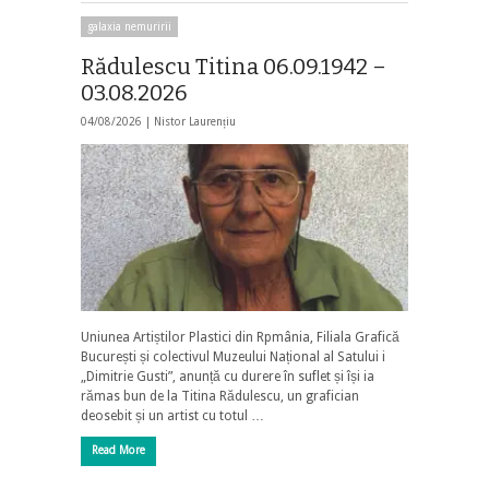
galaxia nemuririi
Rădulescu Titina 06.09.1942 –
03.08.2026
04/08/2026 |
Nistor Laurențiu
Uniunea Artiștilor Plastici din Rpmânia, Filiala Grafică
București și colectivul Muzeului Național al Satului i
„Dimitrie Gusti”, anunță cu durere în suflet și își ia
rămas bun de la Titina Rădulescu, un grafician
deosebit și un artist cu totul …
Read More