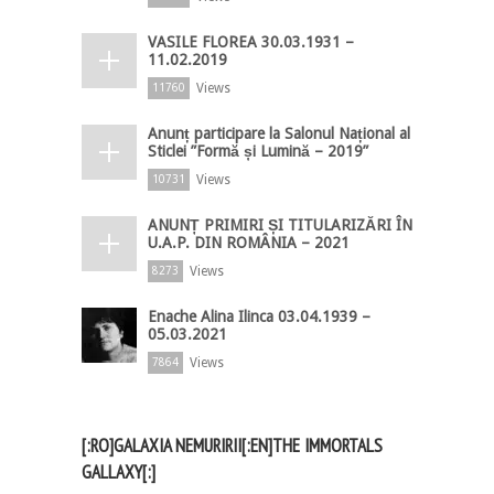
VASILE FLOREA 30.03.1931 –
11.02.2019
Views
11760
Anunț participare la Salonul Național al
Sticlei ”Formă și Lumină – 2019”
Views
10731
ANUNȚ PRIMIRI ȘI TITULARIZĂRI ÎN
U.A.P. DIN ROMÂNIA – 2021
Views
8273
Enache Alina Ilinca 03.04.1939 –
05.03.2021
Views
7864
[:RO]GALAXIA NEMURIRII[:EN]THE IMMORTALS
GALLAXY[:]