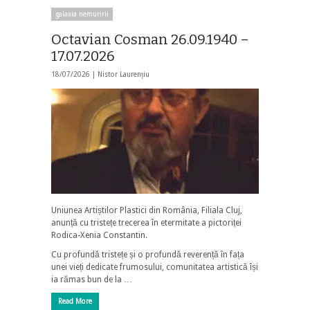
galaxia nemuririi
Octavian Cosman 26.09.1940 –
17.07.2026
18/07/2026 |
Nistor Laurențiu
Uniunea Artiștilor Plastici din România, Filiala Cluj,
anunță cu tristețe trecerea în etermitate a pictoriței
Rodica-Xenia Constantin.
Cu profundă tristețe și o profundă reverență în fața
unei vieți dedicate frumosului, comunitatea artistică își
ia rămas bun de la …
Read More