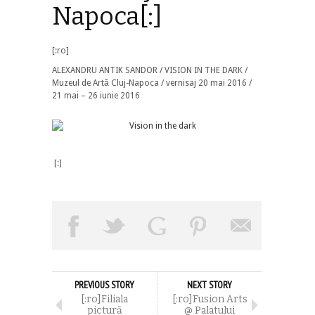
Napoca[:]
[:ro]
ALEXANDRU ANTIK SANDOR / VISION IN THE DARK /
Muzeul de Artă Cluj-Napoca / vernisaj 20 mai 2016 /
21 mai – 26 iunie 2016
[:]
PREVIOUS STORY
NEXT STORY
[:ro]Filiala
[:ro]Fusion Arts
pictură
@ Palatului