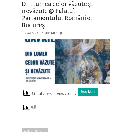
Din lumea celor văzute și
nevăzute @ Palatul
Parlamentului României
București
04/08/2026 |
Nistor Laurențiu
Read More
6 total views
, 1 views today
galaxia nemuririi