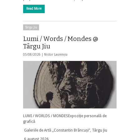
Read More
Târgu Jiu
Lumi / Words / Mondes @
Târgu Jiu
05/08/2026 |
Nistor Laurențiu
LUMI / WORLDS / MONDESExpoziție personală de
grafică
Galeriile de Artă „Constantin Brâncuși”, Târgu Jiu
6 august 2026