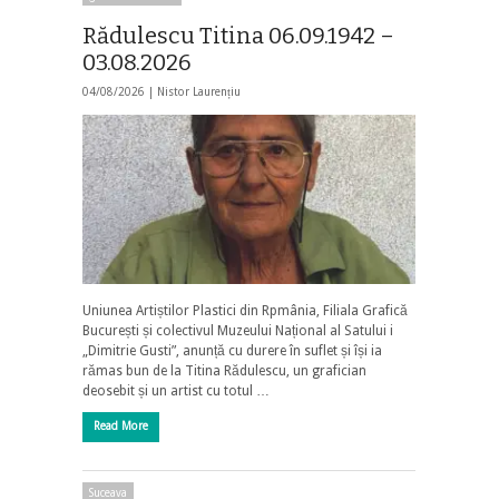
Rădulescu Titina 06.09.1942 –
03.08.2026
04/08/2026 |
Nistor Laurențiu
Uniunea Artiștilor Plastici din Rpmânia, Filiala Grafică
București și colectivul Muzeului Național al Satului i
„Dimitrie Gusti”, anunță cu durere în suflet și își ia
rămas bun de la Titina Rădulescu, un grafician
deosebit și un artist cu totul …
Read More
Suceava