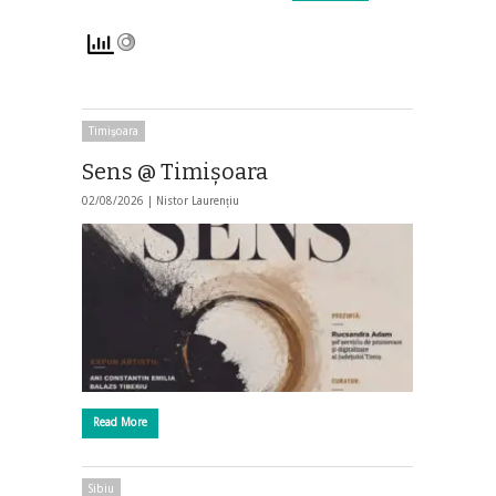
Timişoara
Sens @ Timișoara
02/08/2026 |
Nistor Laurențiu
Read More
Sibiu