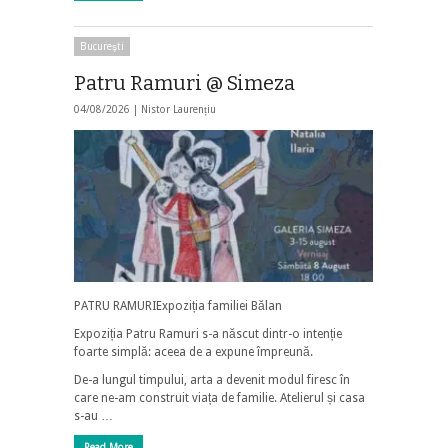
Bucureşti
Patru Ramuri @ Simeza
04/08/2026 |
Nistor Laurențiu
PATRU RAMURIExpoziția familiei Bălan
Expoziția Patru Ramuri s-a născut dintr-o intenție
foarte simplă: aceea de a expune împreună.
De-a lungul timpului, arta a devenit modul firesc în
care ne-am construit viața de familie. Atelierul și casa
s-au …
Read More