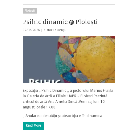
Ploieşti
Psihic dinamic @ Ploiești
02/08/2026 |
Nistor Laurențiu
Expoziția ,, Psihic Dinamic ,, a pictorului Marius Frățilă
la Galeria de Artă a Filialei UAPR – Ploiești.Prezintă
criticul de artă Ana Amelia Dincă .Vernisaj luni 10
august, orele 17.00.
,, Anularea identității și absorbția ei în dinamica …
Read More