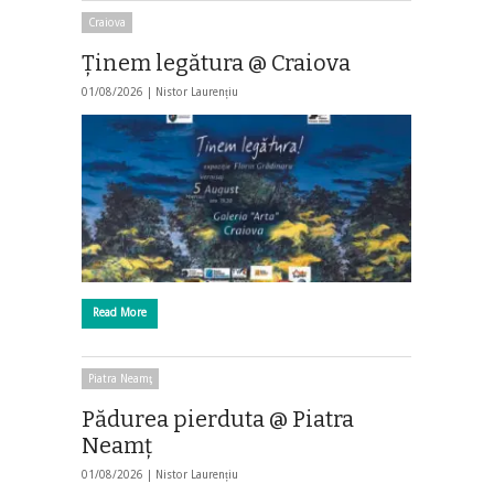
Craiova
Ținem legătura @ Craiova
01/08/2026 |
Nistor Laurențiu
Read More
Piatra Neamţ
Pădurea pierduta @ Piatra
Neamț
01/08/2026 |
Nistor Laurențiu