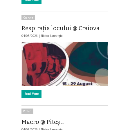
Craiova
Respirația locului @ Craiova
04/08/2026 |
Nistor Laurențiu
Read More
Piteşti
Macro @ Pitești
04/08/2026 |
Nistor Laurențiu