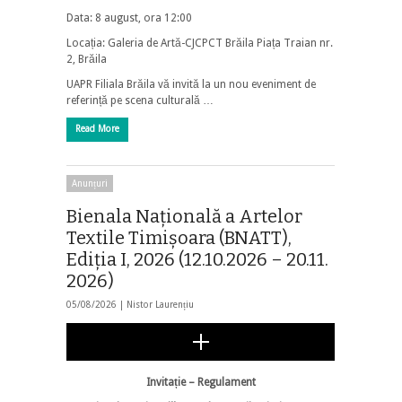
​Data: 8 august, ora 12:00
Locația: Galeria de Artă-CJCPCT Brăila Piața Traian nr.
2, Brăila
​UAPR Filiala Brăila vă invită la un nou eveniment de
referință pe scena culturală …
Read More
Anunțuri
Bienala Națională a Artelor
Textile Timișoara (BNATT),
Ediția I, 2026 (12.10.2026 – 20.11.
2026)
05/08/2026 |
Nistor Laurențiu
Invitație – Regulament