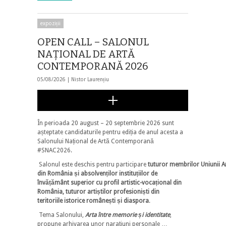
expoziții
OPEN CALL – SALONUL
NAŢIONAL DE ARTĂ
CONTEMPORANĂ 2026
05/08/2026 |
Nistor Laurențiu
În perioada 20 august – 20 septembrie 2026 sunt
așteptate candidaturile pentru ediția de anul acesta a
Salonului Național de Artă Contemporană
#SNAC2026.
Salonul este deschis pentru participare
tuturor membrilor Uniunii Art
din România și absolvenților instituțiilor de
învățământ superior cu profil artistic-vocațional din
România, tuturor artiștilor profesioniști din
teritoriile istorice românești și diaspora
.
Tema Salonului,
Arta între memorie și identitate
,
propune arhivarea unor narațiuni personale …