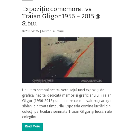
Expoziție comemorativa
Traian Gligor 1956 – 2015 @
Sibiu
02/08/2026 |
Nistor Laurențiu
Un ultim semnal pentru vernisajul unei expoziții de
grafică inedite, dedicată memoriei graficianului Traian
Gligor (1956-2015), unul dintre cei mai valoroși artiști
sibieni din toate timpurile! Expoziția conține lucrări din
colecții particulare semnate Traian Gligor și lucrări ale
colegilor …
Read More