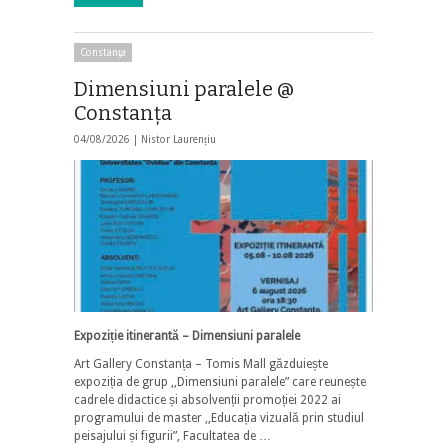
Constanţa
Dimensiuni paralele @
Constanța
04/08/2026 |
Nistor Laurențiu
Expoziție itinerantă – Dime
nsiuni
paralele
Art Gallery Constanța – Tomis Mall găzduiește
expoziția de grup ,,Dimensiuni paralele” care reunește
cadrele didactice și absolvenții promoției 2022 ai
programului de master ,,Educația vizuală prin studiul
peisajului și figurii”, Facultatea de …