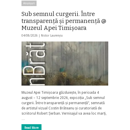
Anunțuri
Sub semnul curgerii. Între
transparență și permanență @
Muzeul Apei Timișoara
04/08/2026 |
Nistor Laurențiu
Muzeul Apei Timișoara găzduiește, în perioada 4
august – 12 septembrie 2026, expoziția „Sub semnul
curgerii. Între transparență și permanență”, semnată
de artistul vizual Costin Brăteanu și curatoriată de
scriitorul Robert Șerban. Vernisajul va avea loc marți,
…
Read More