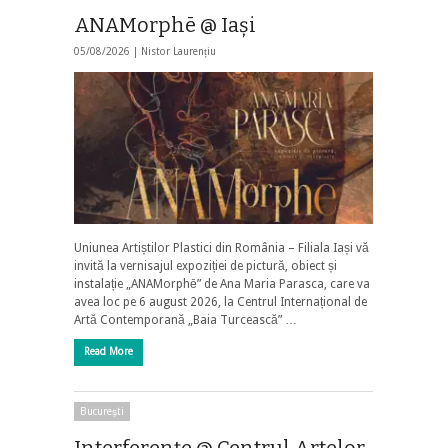
ANAMorphē @ Iași
05/08/2026 |
Nistor Laurențiu
Uniunea Artiștilor Plastici din România – Filiala Iași vă
invită la vernisajul expoziției de pictură, obiect și
instalație „ANAMorphē” de Ana Maria Parasca, care va
avea loc pe 6 august 2026, la Centrul Internațional de
Artă Contemporană „Baia Turcească” …
Read More
Bucureşti
Interferențe @ Centrul Artelor