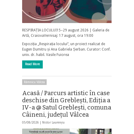
RESPIRAȚIA LOCULUI15–29 august 2026 | Galeria de
Artă, CraiovaVernisaj: 17 august, ora 19:00
Expoziția „Respirația locului”, un proiect realizat de
Eugen Dumitru și Ana Gabriela Șerban. Curator: Conf.
univ. dr. habil. Vasile Fuiorea
Read More
Râmnicu Vâlcea
Acasă / Parcurs artistic în case
deschise din Greblești, Ediția a
IV-a @ Satul Greblești, comuna
Câineni, județul Vâlcea
05/08/2026 |
Nistor Laurențiu