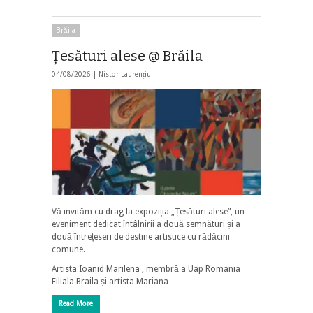
Brăila
Țesături alese @ Brăila
04/08/2026 |
Nistor Laurențiu
​Vă invităm cu drag la expoziția „Țesături alese”, un
eveniment dedicat întâlnirii a două semnături și a
două întrețeseri de destine artistice cu rădăcini
comune.
Artista Ioanid Marilena , membră a Uap Romania
Filiala Braila și artista Mariana …
Read More