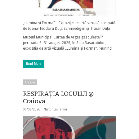
„Lumina și Forma” – Expoziție de artă vizuală semnată
de Ioana-Teodora Duță Schmiedigen și Traian Duță
Muzeul Municipal Curtea de Argeș găzduiește în
perioada 6–31 august 2026, în Sala Basarabilor,
expoziția de artă vizuală „Lumina și Forma”, reunind
…
Read More
Craiova
RESPIRAȚIA LOCULUI @
Craiova
05/08/2026 |
Nistor Laurențiu