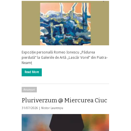
Expoziție personală Romeo Ionescu „Pădurea
pierdută“ la Galeriile de Artă „Lascăr Vorel” din Piatra-
Neamț
Read More
Anunțuri
Pluriverzum @ Miercurea Ciuc
31/07/2026 |
Nistor Laurențiu