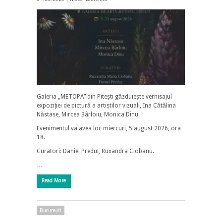
Galeria „METOPA” din Pitești găzduiește vernisajul
expoziției de pictură a artiștilor vizuali, Ina Cătălina
Năstase, Mircea Bârloiu, Monica Dinu.
Evenimentul va avea loc miercuri, 5 august 2026, ora
18.
Curatori: Daniel Preduț, Ruxandra Ciobanu.
…
Read More
București