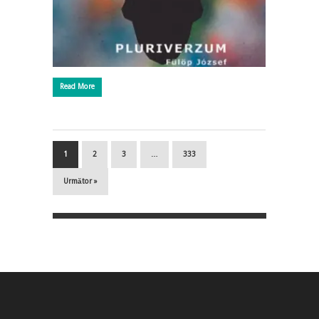
Read More
1
2
3
…
333
Următor »