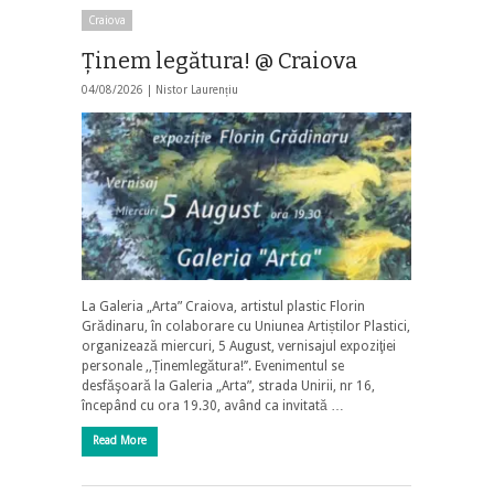
Craiova
Ținem legătura! @ Craiova
04/08/2026 |
Nistor Laurențiu
La Galeria „Arta” Craiova, artistul plastic Florin
Grădinaru, în colaborare cu Uniunea Artiștilor Plastici,
organizează miercuri, 5 August, vernisajul expoziţiei
personale ,,Ținemlegătura!’’. Evenimentul se
desfăşoară la Galeria „Arta”, strada Unirii, nr 16,
începând cu ora 19.30, având ca invitată …
Read More