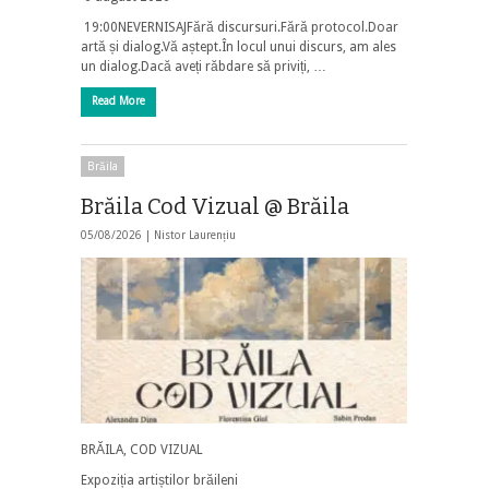
19:00NEVERNISAJFără discursuri.Fără protocol.Doar
artă și dialog.Vă aștept.În locul unui discurs, am ales
un dialog.Dacă aveți răbdare să priviți, …
Read More
Brăila
Brăila Cod Vizual @ Brăila
05/08/2026 |
Nistor Laurențiu
BRĂILA, COD VIZUAL
​Expoziția artiștilor brăileni