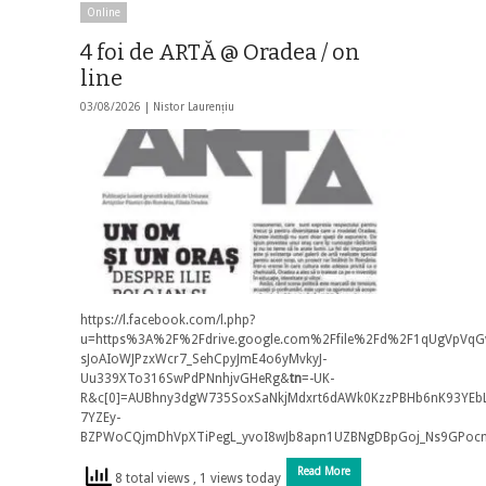
Online
4 foi de ARTĂ @ Oradea / on
line
03/08/2026 |
Nistor Laurențiu
https://l.facebook.com/l.php?
u=https%3A%2F%2Fdrive.google.com%2Ffile%2Fd%2F1qUgVpVqG
sJoAIoWJPzxWcr7_SehCpyJmE4o6yMvkyJ-
Uu339XTo316SwPdPNnhjvGHeRg&
tn
=-UK-
R&c[0]=AUBhny3dgW735SoxSaNkjMdxrt6dAWk0KzzPBHb6nK93YEbL
7YZEy-
BZPWoCQjmDhVpXTiPegL_yvoI8wJb8apn1UZBNgDBpGoj_Ns9GPoc
Read More
8 total views
, 1 views today