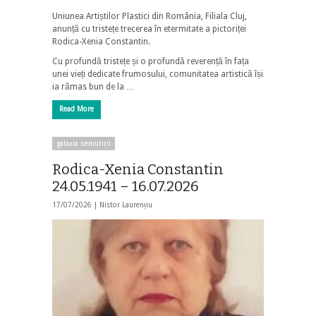
Uniunea Artiștilor Plastici din România, Filiala Cluj,
anunță cu tristețe trecerea în etermitate a pictoriței
Rodica-Xenia Constantin.
Cu profundă tristețe și o profundă reverență în fața
unei vieți dedicate frumosului, comunitatea artistică își
ia rămas bun de la …
Read More
galaxia nemuririi
Rodica-Xenia Constantin
24.05.1941 – 16.07.2026
17/07/2026 |
Nistor Laurențiu