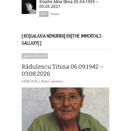
Enache Alina Ilinca 03.04.1939 –
05.03.2021
Views
7855
[:RO]GALAXIA NEMURIRII[:EN]THE IMMORTALS
GALLAXY[:]
galaxia nemuririi
Rădulescu Titina 06.09.1942 –
03.08.2026
04/08/2026 |
Nistor Laurențiu