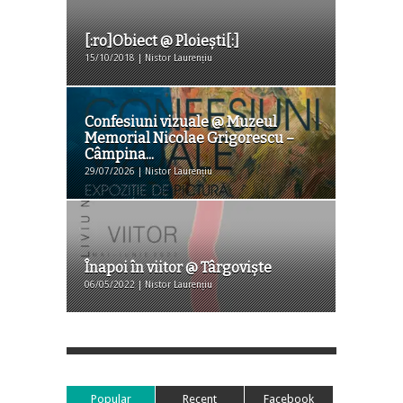
[:ro]Obiect @ Ploiești[:]
15/10/2018 | Nistor Laurențiu
Confesiuni vizuale @ Muzeul
Memorial Nicolae Grigorescu –
Câmpina...
29/07/2026 | Nistor Laurențiu
Înapoi în viitor @ Târgoviște
06/05/2022 | Nistor Laurențiu
Popular
Recent
Facebook