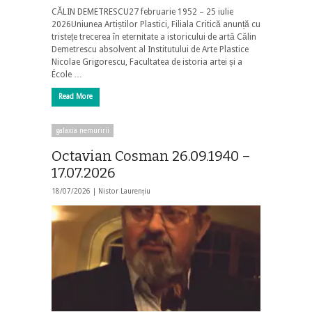
CĂLIN DEMETRESCU27 februarie 1952 – 25 iulie
2026Uniunea Artiștilor Plastici, Filiala Critică anunță cu
tristețe trecerea în eternitate a istoricului de artă Călin
Demetrescu absolvent al Institutului de Arte Plastice
Nicolae Grigorescu, Facultatea de istoria artei și a
École …
Read More
galaxia nemuririi
Octavian Cosman 26.09.1940 –
17.07.2026
18/07/2026 |
Nistor Laurențiu