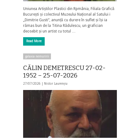
Uniunea Artiștilor Plastici din Rpmânia, Filiala Grafică
București și colectivul Muzeului Național al Satului i
„Dimitrie Gusti”, anunță cu durere în suflet și își ia
rămas bun de la Titina Rădulescu, un grafician
deosebit și un artist cu totul …
Read More
galaxia nemuririi
CĂLIN DEMETRESCU 27-02-
1952 – 25-07-2026
27/07/2026 |
Nistor Laurențiu