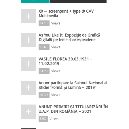
XX ─ screenprint + type @ CAV
Multimedia
Views
14739
As You Like It, Expoziție de Grafică
Digitală pe teme shakespeariene
Views
12325
VASILE FLOREA 30.03.1931 –
11.02.2019
Views
11752
Anunț participare la Salonul Național al
Sticlei ”Formă și Lumină – 2019”
Views
10726
ANUNȚ PRIMIRI ȘI TITULARIZĂRI ÎN
U.A.P. DIN ROMÂNIA – 2021
Views
8267