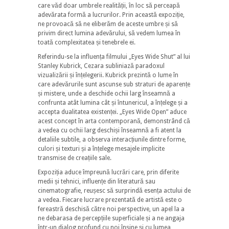
care văd doar umbrele realității, în loc să perceapă
adevărata formă a lucrurilor. Prin această expoziție,
ne provoacă să ne eliberăm de aceste umbre și să
privim direct lumina adevărului, să vedem lumea în
toată complexitatea și tenebrele ei.
​Referindu-se la influența filmului „Eyes Wide Shut” al lui
Stanley Kubrick, Cezara subliniază paradoxul
vizualizării și înțelegerii. Kubrick prezintă o lume în
care adevărurile sunt ascunse sub straturi de aparențe
și mistere, unde a deschide ochii larg înseamnă a
confrunta atât lumina cât și întunericul, a înțelege și a
accepta dualitatea existenței. „Eyes Wide Open” aduce
acest concept în arta contemporană, demonstrând că
a vedea cu ochii larg deschiși înseamnă a fi atent la
detaliile subtile, a observa interacțiunile dintre forme,
culori și texturi și a înțelege mesajele implicite
transmise de creațiile sale.
​Expoziția aduce împreună lucrări care, prin diferite
medii și tehnici, influențe din literatură sau
cinematografie, reușesc să surprindă esența actului de
a vedea. Fiecare lucrare prezentată de artistă este o
fereastră deschisă către noi perspective, un apel la a
ne debarasa de percepțiile superficiale și a ne angaja
într-un dialog profund cu noi înșine și cu lumea