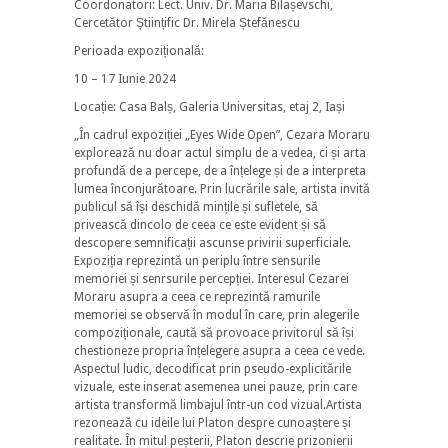
Coordonatori: Lect. Univ. Dr. Maria Bilașevschi,
Cercetător Științific Dr. Mirela Ștefănescu
Perioada expozițională:
10 – 17 Iunie 2024
Locație: Casa Balș, Galeria Universitas, etaj 2, Iași
​„În cadrul expoziției „Eyes Wide Open”, Cezara Moraru
explorează nu doar actul simplu de a vedea, ci și arta
profundă de a percepe, de a înțelege și de a interpreta
lumea înconjurătoare. Prin lucrările sale, artista invită
publicul să își deschidă mințile și sufletele, să
privească dincolo de ceea ce este evident și să
descopere semnificații ascunse privirii superficiale.
Expoziția reprezintă un periplu între sensurile
memoriei și senrsurile percepției. Interesul Cezarei
Moraru asupra a ceea ce reprezintă ramurile
memoriei se observă în modul în care, prin alegerile
compoziționale, caută să provoace privitorul să își
chestioneze propria înțelegere asupra a ceea ce vede.
Aspectul ludic, decodificat prin pseudo-explicitările
vizuale, este inserat asemenea unei pauze, prin care
artista transformă limbajul într-un cod vizual.Artista
rezonează cu ideile lui Platon despre cunoaștere și
realitate. În mitul peșterii, Platon descrie prizonierii