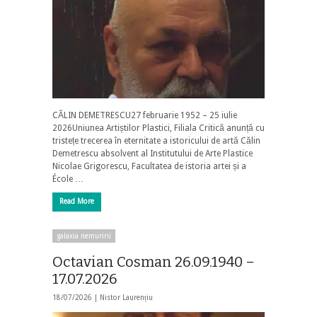
CĂLIN DEMETRESCU27 februarie 1952 – 25 iulie
2026Uniunea Artiștilor Plastici, Filiala Critică anunță cu
tristețe trecerea în eternitate a istoricului de artă Călin
Demetrescu absolvent al Institutului de Arte Plastice
Nicolae Grigorescu, Facultatea de istoria artei și a
École …
Read More
galaxia nemuririi
Octavian Cosman 26.09.1940 –
17.07.2026
18/07/2026 |
Nistor Laurențiu