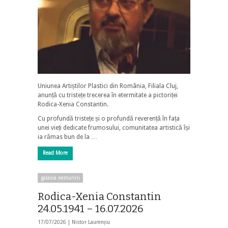
Uniunea Artiștilor Plastici din România, Filiala Cluj,
anunță cu tristețe trecerea în etermitate a pictoriței
Rodica-Xenia Constantin.
Cu profundă tristețe și o profundă reverență în fața
unei vieți dedicate frumosului, comunitatea artistică își
ia rămas bun de la …
Read More
galaxia nemuririi
Rodica-Xenia Constantin
24.05.1941 – 16.07.2026
17/07/2026 |
Nistor Laurențiu