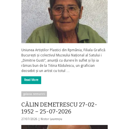
Uniunea Artiștilor Plastici din Rpmânia, Filiala Grafică
București și colectivul Muzeului Național al Satului i
„Dimitrie Gusti”, anunță cu durere în suflet și își ia
rămas bun de la Titina Rădulescu, un grafician
deosebit și un artist cu totul …
Read More
galaxia nemuririi
CĂLIN DEMETRESCU 27-02-
1952 – 25-07-2026
27/07/2026 |
Nistor Laurențiu