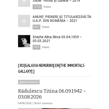
Sticlei ”Formă și Lumină – 2019”
Views
10726
ANUNȚ PRIMIRI ȘI TITULARIZĂRI ÎN
U.A.P. DIN ROMÂNIA – 2021
Views
8267
Enache Alina Ilinca 03.04.1939 –
05.03.2021
Views
7855
[:RO]GALAXIA NEMURIRII[:EN]THE IMMORTALS
GALLAXY[:]
galaxia nemuririi
Rădulescu Titina 06.09.1942 –
03.08.2026
04/08/2026 |
Nistor Laurențiu