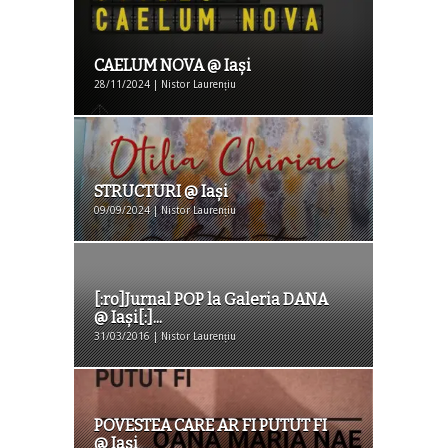
CAELUM NOVA @ Iaşi
28/11/2024 | Nistor Laurențiu
STRUCTURI @ Iaşi
09/09/2024 | Nistor Laurențiu
[:ro]Jurnal POP la Galeria DANA
@ Iași[:]...
31/03/2016 | Nistor Laurențiu
POVESTEA CARE AR FI PUTUT FI
@ Iaşi