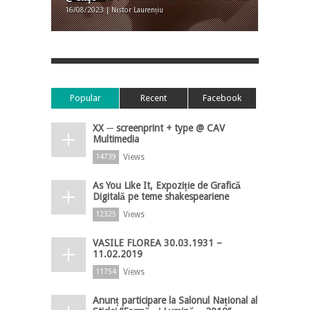
16/08/2023 | Nistor Laurențiu
Popular
Recent
Facebook
XX ─ screenprint + type @ CAV
Multimedia
Views
14739
As You Like It, Expoziție de Grafică
Digitală pe teme shakespeariene
Views
12325
VASILE FLOREA 30.03.1931 –
11.02.2019
Views
11754
Anunț participare la Salonul Național al