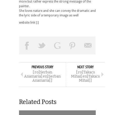
more but rather express the strong message of the
painter.
She loves nature and she can convey the dramatic and
the lyric side of a temporary image as well
website link
[:]
PREVIOUS STORY
NEXT STORY
[:ro]Şerban
[:ro]Takacs
Anamaria[:en]Şerban
Mihai[:en]Takacs
Anamaria[:]
Mihai[:]
Related Posts