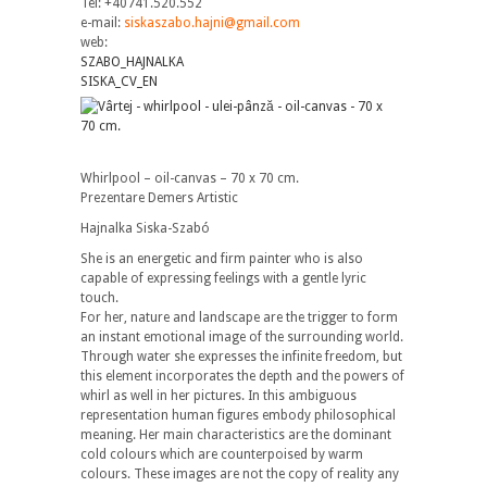
Tel: +40741.520.552
e-mail:
siskaszabo.hajni@gmail.com
web:
SZABO_HAJNALKA
SISKA_CV_EN
Whirlpool – oil-canvas – 70 x 70 cm.
Prezentare Demers Artistic
Hajnalka Siska-Szabó
She is an energetic and firm painter who is also
capable of expressing feelings with a gentle lyric
touch.
For her, nature and landscape are the trigger to form
an instant emotional image of the surrounding world.
Through water she expresses the infinite freedom, but
this element incorporates the depth and the powers of
whirl as well in her pictures. In this ambiguous
representation human figures embody philosophical
meaning. Her main characteristics are the dominant
cold colours which are counterpoised by warm
colours. These images are not the copy of reality any