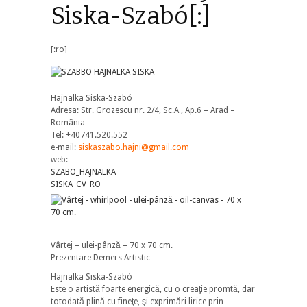
Siska-Szabó[:]
[:ro]
Hajnalka Siska-Szabó
Adresa: Str. Grozescu nr. 2/4, Sc.A , Ap.6 – Arad –
România
Tel: +40741.520.552
e-mail:
siskaszabo.hajni@gmail.com
web:
SZABO_HAJNALKA
SISKA_CV_RO
Vârtej – ulei-pânză – 70 x 70 cm.
Prezentare Demers Artistic
Hajnalka Siska-Szabó
Este o artistă foarte energică, cu o creaţie promtă, dar
totodată plină cu fineţe, şi exprimări lirice prin