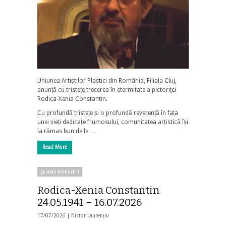
Uniunea Artiștilor Plastici din România, Filiala Cluj,
anunță cu tristețe trecerea în etermitate a pictoriței
Rodica-Xenia Constantin.
Cu profundă tristețe și o profundă reverență în fața
unei vieți dedicate frumosului, comunitatea artistică își
ia rămas bun de la …
Read More
galaxia nemuririi
Rodica-Xenia Constantin
24.05.1941 – 16.07.2026
17/07/2026 |
Nistor Laurențiu