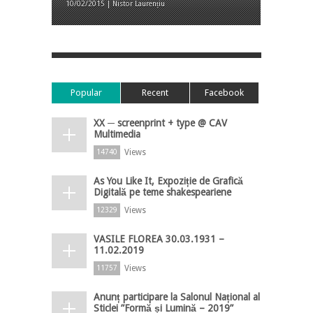
10/02/2015 | Nistor Laurențiu
Popular
Recent
Facebook
XX ─ screenprint + type @ CAV
Multimedia
Views
14740
As You Like It, Expoziție de Grafică
Digitală pe teme shakespeariene
Views
12329
VASILE FLOREA 30.03.1931 –
11.02.2019
Views
11757
Anunț participare la Salonul Național al
Sticlei ”Formă și Lumină – 2019”