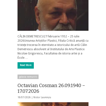
CĂLIN DEMETRESCU27 februarie 1952 – 25 iulie
2026Uniunea Artiștilor Plastici, Filiala Critică anunță cu
tristețe trecerea în eternitate a istoricului de artă Călin
Demetrescu absolvent al Institutului de Arte Plastice
Nicolae Grigorescu, Facultatea de istoria artei și a
École …
Read More
galaxia nemuririi
Octavian Cosman 26.09.1940 –
17.07.2026
18/07/2026 |
Nistor Laurențiu