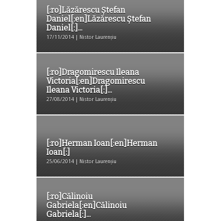
[:ro]Lăzărescu Ștefan
Daniel[:en]Lăzărescu Ștefan
Daniel[:]...
17/11/2014 | Nistor Laurențiu
[:ro]Dragomirescu Ileana
Victoria[:en]Dragomirescu
Ileana Victoria[:]...
27/08/2014 | Nistor Laurențiu
[:ro]Herman Ioan[:en]Herman
Ioan[:]
25/06/2014 | Nistor Laurențiu
[:ro]Călinoiu
Gabriela[:en]Călinoiu
Gabriela[:]...