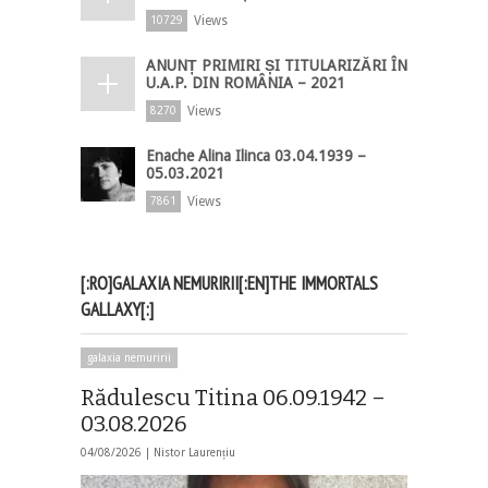
Views
10729
ANUNȚ PRIMIRI ȘI TITULARIZĂRI ÎN
U.A.P. DIN ROMÂNIA – 2021
Views
8270
Enache Alina Ilinca 03.04.1939 –
05.03.2021
Views
7861
[:RO]GALAXIA NEMURIRII[:EN]THE IMMORTALS
GALLAXY[:]
galaxia nemuririi
Rădulescu Titina 06.09.1942 –
03.08.2026
04/08/2026 |
Nistor Laurențiu