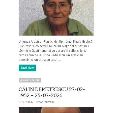
Uniunea Artiștilor Plastici din Rpmânia, Filiala Grafică
București și colectivul Muzeului Național al Satului i
„Dimitrie Gusti”, anunță cu durere în suflet și își ia
rămas bun de la Titina Rădulescu, un grafician
deosebit și un artist cu totul …
Read More
galaxia nemuririi
CĂLIN DEMETRESCU 27-02-
1952 – 25-07-2026
27/07/2026 |
Nistor Laurențiu