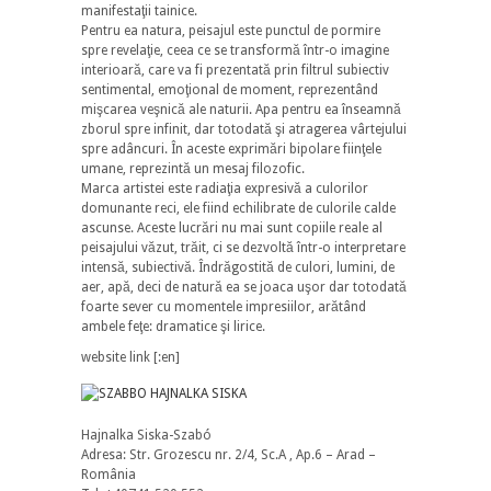
manifestaţii tainice.
Pentru ea natura, peisajul este punctul de pormire
spre revelaţie, ceea ce se transformă într-o imagine
interioară, care va fi prezentată prin filtrul subiectiv
sentimental, emoţional de moment, reprezentând
mişcarea veşnică ale naturii. Apa pentru ea înseamnă
zborul spre infinit, dar totodată şi atragerea vârtejului
spre adâncuri. În aceste exprimări bipolare fiinţele
umane, reprezintă un mesaj filozofic.
Marca artistei este radiaţia expresivă a culorilor
domunante reci, ele fiind echilibrate de culorile calde
ascunse. Aceste lucrări nu mai sunt copiile reale al
peisajului văzut, trăit, ci se dezvoltă într-o interpretare
intensă, subiectivă. Îndrăgostită de culori, lumini, de
aer, apă, deci de natură ea se joaca uşor dar totodată
foarte sever cu momentele impresiilor, arătând
ambele feţe: dramatice şi lirice.
website link
[:en]
Hajnalka Siska-Szabó
Adresa: Str. Grozescu nr. 2/4, Sc.A , Ap.6 – Arad –
România