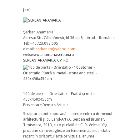
[:ro]
Şerban Anamaria
Adresa: Str. Călimăneşti, bl 36 ap 8 – Arad – România
Tel: +40723.093.605
e-mail:
serbanan@yahoo.com
web:
www.anamariaserban.ro
SERBAN_ANAMARIA_CV_RO
100 de pietre – Orientatio – Piatră și metal –
450x450x450cm
Prezentare Demers Artistic
Sculptura contemporană – interferenţe cu domeniul
arhitecturii şi cu Land-Art (A. Șerban ed Brumar,
Timisoara, 2013, cu o prefață de C. R. Velescu) îşi
propune să investigheze un fenomen apărut relativ
recent în orizontul artelor vizuale, anume