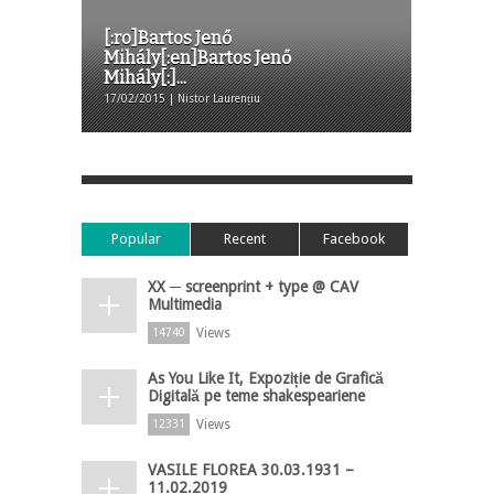
[:ro]Bartos Jenő
Mihály[:en]Bartos Jenő
Mihály[:]...
17/02/2015 | Nistor Laurențiu
Popular
Recent
Facebook
XX ─ screenprint + type @ CAV
Multimedia
Views
14740
As You Like It, Expoziție de Grafică
Digitală pe teme shakespeariene
Views
12331
VASILE FLOREA 30.03.1931 –
11.02.2019