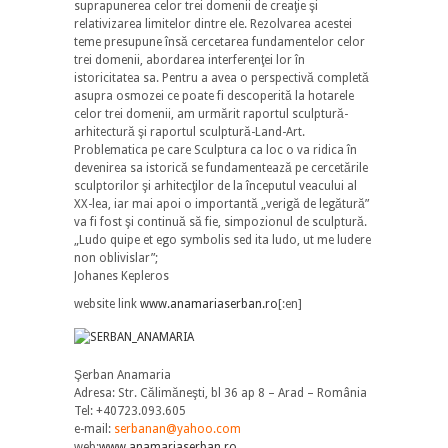
suprapunerea celor trei domenii de creaţie şi
relativizarea limitelor dintre ele. Rezolvarea acestei
teme presupune însă cercetarea fundamentelor celor
trei domenii, abordarea interferenţei lor în
istoricitatea sa. Pentru a avea o perspectivă completă
asupra osmozei ce poate fi descoperită la hotarele
celor trei domenii, am urmărit raportul sculptură-
arhitectură şi raportul sculptură-Land-Art.
Problematica pe care Sculptura ca loc o va ridica în
devenirea sa istorică se fundamentează pe cercetările
sculptorilor şi arhitecţilor de la începutul veacului al
XX-lea, iar mai apoi o importantă „verigă de legătură”
va fi fost şi continuă să fie, simpozionul de sculptură.
„Ludo quipe et ego symbolis sed ita ludo, ut me ludere
non oblivislar”;
Johanes Kepleros
website link
www.anamariaserban.ro
[:en]
Şerban Anamaria
Adresa: Str. Călimăneşti, bl 36 ap 8 – Arad – România
Tel: +40723.093.605
e-mail:
serbanan@yahoo.com
web:
www.anamariaserban.ro