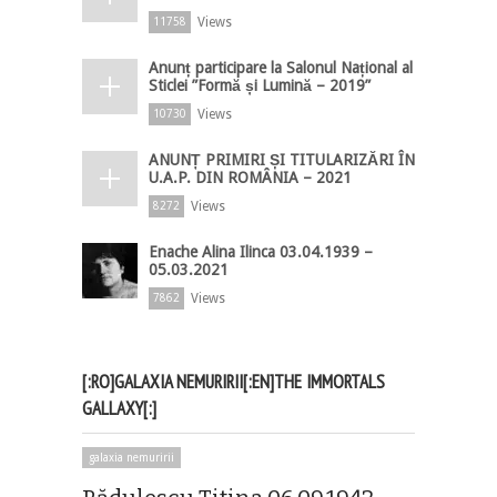
Views
11758
Anunț participare la Salonul Național al
Sticlei ”Formă și Lumină – 2019”
Views
10730
ANUNȚ PRIMIRI ȘI TITULARIZĂRI ÎN
U.A.P. DIN ROMÂNIA – 2021
Views
8272
Enache Alina Ilinca 03.04.1939 –
05.03.2021
Views
7862
[:RO]GALAXIA NEMURIRII[:EN]THE IMMORTALS
GALLAXY[:]
galaxia nemuririi