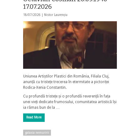
17.07.2026
18/07/2026 |
Nistor Laurențiu
Uniunea Artiștilor Plastici din România, Filiala Cluj,
anunță cu tristețe trecerea în etermitate a pictoriței
Rodica-Xenia Constantin.
Cu profundă tristețe și o profundă reverență în fața
unei vieți dedicate frumosului, comunitatea artistică își
ia rămas bun de la …
Read More
galaxia nemuririi