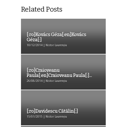
Related Posts
[:ro]Kovács Géza[:en]Kovács
Géza[:]
10/12/2014 | Nistor Laurențiu
[:ro]Craioveanu
Paula[:en]Craioveanu Paula[:]...
26/08/2014 | Nistor Laurențiu
[:ro]Davidescu Cătălin[:]
15/01/2015 | Nistor Laurențiu