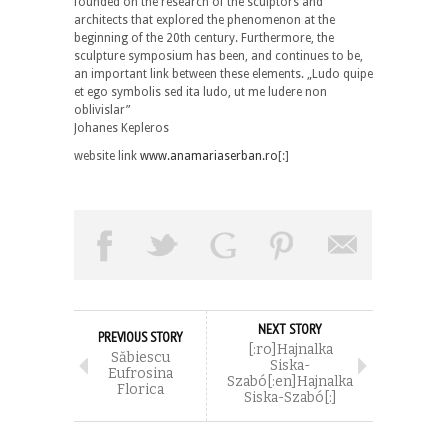
founded on the research of the sculptors and
architects that explored the phenomenon at the
beginning of the 20th century. Furthermore, the
sculpture symposium has been, and continues to be,
an important link between these elements. „Ludo quipe
et ego symbolis sed ita ludo, ut me ludere non
oblivislar”
Johanes Kepleros
website link
www.anamariaserban.ro
[:]
NEXT STORY
PREVIOUS STORY
[:ro]Hajnalka
Săbiescu
Siska-
Eufrosina
Szabó[:en]Hajnalka
Florica
Siska-Szabó[:]