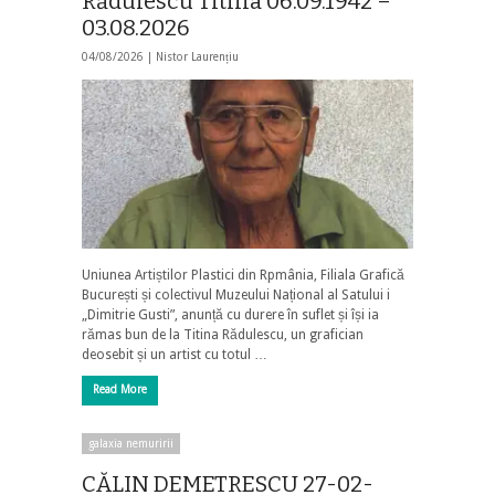
Rădulescu Titina 06.09.1942 –
03.08.2026
04/08/2026 |
Nistor Laurențiu
Uniunea Artiștilor Plastici din Rpmânia, Filiala Grafică
București și colectivul Muzeului Național al Satului i
„Dimitrie Gusti”, anunță cu durere în suflet și își ia
rămas bun de la Titina Rădulescu, un grafician
deosebit și un artist cu totul …
Read More
galaxia nemuririi
CĂLIN DEMETRESCU 27-02-