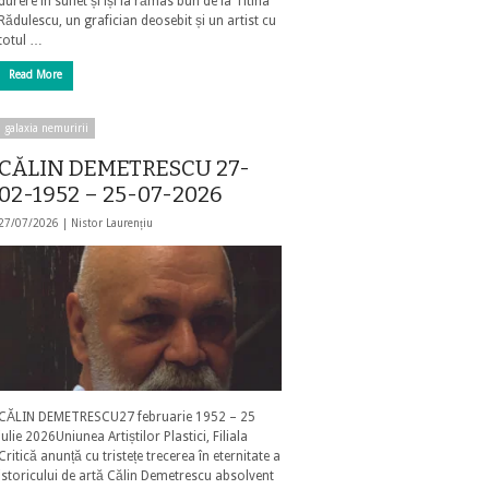
durere în suflet și își ia rămas bun de la Titina
Rădulescu, un grafician deosebit și un artist cu
totul …
Read More
galaxia nemuririi
CĂLIN DEMETRESCU 27-
02-1952 – 25-07-2026
27/07/2026 |
Nistor Laurențiu
CĂLIN DEMETRESCU27 februarie 1952 – 25
iulie 2026Uniunea Artiștilor Plastici, Filiala
Critică anunță cu tristețe trecerea în eternitate a
istoricului de artă Călin Demetrescu absolvent