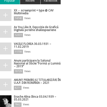
Popular
Recent
Facebook
XX ─ screenprint + type @ CAV
Multimedia
14740
Views
As You Like It, Expoziție de Grafică
Digitală pe teme shakespeariene
12331
Views
VASILE FLOREA 30.03.1931 –
11.02.2019
11758
Views
Anunț participare la Salonul
Național al Sticlei ”Formă și Lumină
– 2019”
10729
Views
ANUNȚ PRIMIRI ȘI TITULARIZĂRI ÎN
U.A.P. DIN ROMÂNIA – 2021
8271
Views
Enache Alina Ilinca 03.04.1939 –
05.03.2021
7862
Views