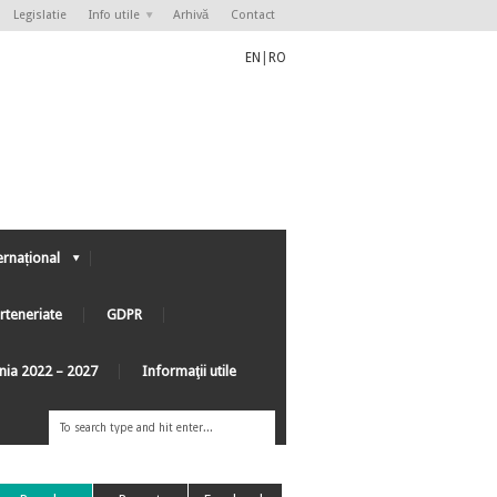
Legislatie
Info utile
Arhivă
Contact
EN
|
RO
ernațional
rteneriate
GDPR
ânia 2022 – 2027
Informaţii utile