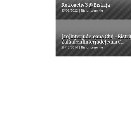
Retroactiv 3 @ Bistriţa
13/09/2022 | Nistor Laurențiu
[:ro]Interjudeţeana Cluj – Bistri
Zalău[:en]Interjudeţeana C...
28/10/2014 | Nistor Laurențiu