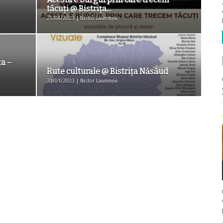
tăcuţi @ Bistriţa...
25/08/2023 | Nistor Laurențiu
ţa –
Rute culturale @ Bistriţa Năsăud
31/01/2023 | Nistor Laurențiu