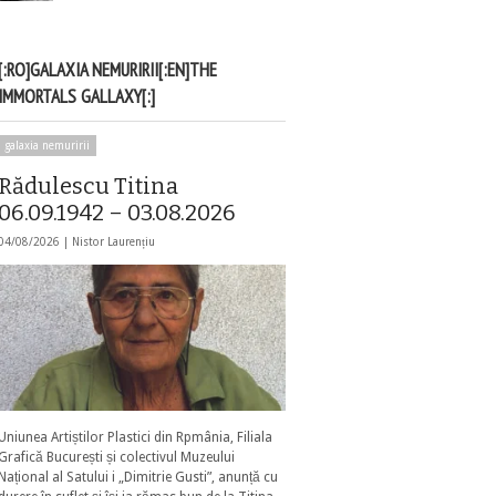
[:RO]GALAXIA NEMURIRII[:EN]THE
IMMORTALS GALLAXY[:]
galaxia nemuririi
Rădulescu Titina
06.09.1942 – 03.08.2026
04/08/2026 |
Nistor Laurențiu
Uniunea Artiștilor Plastici din Rpmânia, Filiala
Grafică București și colectivul Muzeului
Național al Satului i „Dimitrie Gusti”, anunță cu