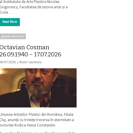
al Institutului de Arte Plastice Nicolae
Grigorescu, Facultatea de istoria artei și a
École …
Read More
galaxia nemuririi
Octavian Cosman
26.09.1940 – 17.07.2026
18/07/2026 |
Nistor Laurențiu
Uniunea Artiștilor Plastici din România, Filiala
Cluj, anunță cu tristețe trecerea în etermitate a
pictoriței Rodica-Xenia Constantin.