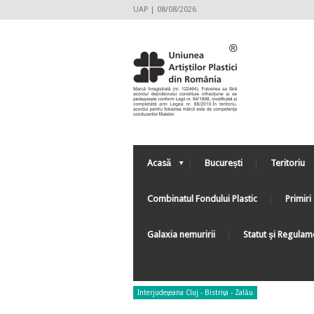
UAP | 08/08/2026
Acasă
București
Teritoriu
Combinatul Fondului Plastic
Primiri 
Galaxia nemuririi
Statut şi Regulam
Interjudeţeana Cluj - Bistriţa - Zalău