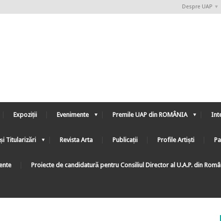
Despre UAP
Expoziții
Evenimente
Premile UAP din ROMÂNIA
Int
și Titularizări
Revista Arta
Publicații
Profile Artiști
Pa
ente
Proiecte de candidatură pentru Consiliul Director al U.A.P. din Rom