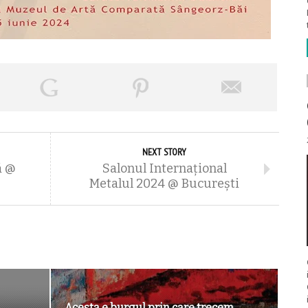
NEXT STORY
ă @
Salonul Internațional
Metalul 2024 @ Bucureşti
Acesta e burgul prin care trecem