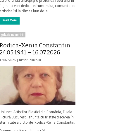
Cu profundă tristețe și o profundă reverență în
fața unei vieți dedicate frumosului, comunitatea
artistică își ia rămas bun de la …
Read More
galaxia nemuririi
Rodica-Xenia Constantin
24.05.1941 – 16.07.2026
17/07/2026 |
Nistor Laurențiu
Uniunea Artiștilor Plastici din România, Filiala
Pictură București, anunță cu tristețe trecerea în
etermitate a pictoriței Rodica-Xenia Constantin.
Dumnezeu să o odihnească!