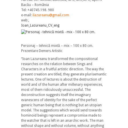
Bacău – România
Tel: +40745.198. 980
e-mail:
ilazureanu@gmail.com
web:
,
Ioan_Lazureanu_CV_eng
Personaj – tehnică mixtă – mix – 100 x 80 cm.
Prezentare Demers Artistic
“Ioan Lazureanu transformed the compositional
researches on the relation between Sings and
Characters in a fruitful artistic direction. The way the
present creation are titled, they generate plurisemantic
lectures. One of lectures is about the destruction of
world and of the human after millenary experiences,
most of them ridiculously unsuccessful. The
deconstruction suggests itself the imaginary
evanescens of identity for the sake of the perfect
generic human being that is nothing but an utopian
model. The suggestions which would send towards
hominoid beings represent a compromise made to
the watcher that is left in an anarchic work. The man
without shape and without volume, without anything