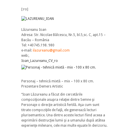
[:ro]
Lăzureanu Ioan
Adresa: Str. Nicolae Bălcescu, Nr.5, bl.5,sc. C, apt.15 –
Bacău – România
Tel: +40745.198. 980
e-mail:
ilazureanu@gmail.com
web:
,
Ioan_Lazureanu_CV_ro
Personaj – tehnică mixtă – mix – 100 x 80 cm.
Prezentare Demers Artistic
“Ioan Lăzureanu a făcut din cercetările
compoziţionale asupra relaţiei dintre Semne şi
Personaje o direcţie artistică fertilă. Aşa cum sunt
titrate compoziţiile de faţă, ele generează lecturi
plurisemantice. Una dintre aceste lecturi fiind aceea a
exprimării destrucţiei lumii şi a umanului după atâtea
experienţe milenare, cele mai multe eşuate în derizoriu.