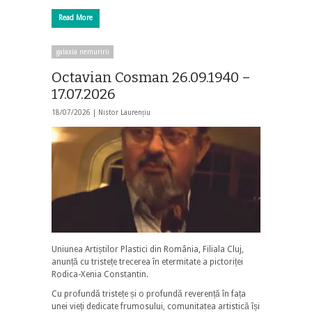
Read More
galaxia nemuririi
Octavian Cosman 26.09.1940 –
17.07.2026
18/07/2026 |
Nistor Laurențiu
Uniunea Artiștilor Plastici din România, Filiala Cluj,
anunță cu tristețe trecerea în etermitate a pictoriței
Rodica-Xenia Constantin.
Cu profundă tristețe și o profundă reverență în fața
unei vieți dedicate frumosului, comunitatea artistică își