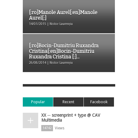
[:ro]Manole Aurel[:en]Manole
Aurel[:]
14/01/2015 | Nistor Laurențiu
[:ro]Bocin-Dumitriu Ruxandra
Cristina[:en]Bocin-Dumitriu
Ruxandra Cristina [:]...
26/08/2014 | Nistor Laurențiu
Popular
Recent
Facebook
XX ─ screenprint + type @ CAV
Multimedia
Views
14742