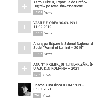
As You Like It, Expoziție de Grafică
Digitală pe teme shakespeariene
Views
12334
VASILE FLOREA 30.03.1931 –
11.02.2019
Views
11762
Anunț participare la Salonul Național al
Sticlei ”Formă și Lumină – 2019”
Views
10732
ANUNȚ PRIMIRI ȘI TITULARIZĂRI ÎN
U.A.P. DIN ROMÂNIA – 2021
Views
8274
Enache Alina Ilinca 03.04.1939 –
05.03.2021
Views
7864