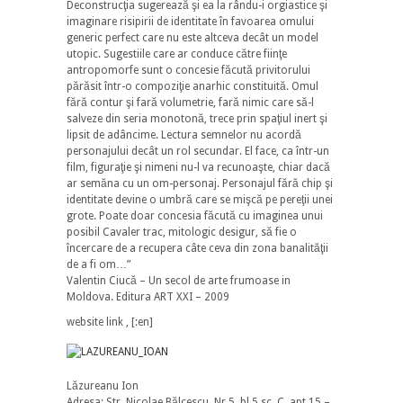
Deconstrucţia sugerează şi ea la rându-i orgiastice şi
imaginare risipirii de identitate în favoarea omului
generic perfect care nu este altceva decât un model
utopic. Sugestiile care ar conduce către fiinţe
antropomorfe sunt o concesie făcută privitorului
părăsit într-o compoziţie anarhic constituită. Omul
fără contur şi fară volumetrie, fară nimic care să-l
salveze din seria monotonă, trece prin spaţiul inert şi
lipsit de adâncime. Lectura semnelor nu acordă
personajului decât un rol secundar. El face, ca într-un
film, figuraţie şi nimeni nu-l va recunoaşte, chiar dacă
ar semăna cu un om-personaj. Personajul fără chip şi
identitate devine o umbră care se mişcă pe pereţii unei
grote. Poate doar concesia făcută cu imaginea unui
posibil Cavaler trac, mitologic desigur, să fie o
încercare de a recupera câte ceva din zona banalităţii
de a fi om…”
Valentin Ciucă – Un secol de arte frumoase in
Moldova. Editura ART XXI – 2009
website link
,
[:en]
Lăzureanu Ion
Adresa: Str. Nicolae Bălcescu, Nr.5, bl.5,sc. C, apt.15 –