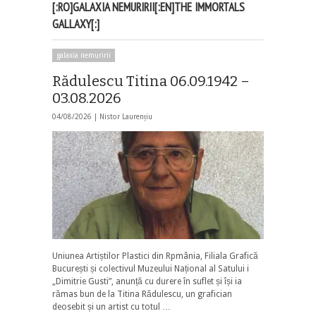
[:RO]GALAXIA NEMURIRII[:EN]THE IMMORTALS
GALLAXY[:]
galaxia nemuririi
Rădulescu Titina 06.09.1942 –
03.08.2026
04/08/2026 |
Nistor Laurențiu
Uniunea Artiștilor Plastici din Rpmânia, Filiala Grafică
București și colectivul Muzeului Național al Satului i
„Dimitrie Gusti”, anunță cu durere în suflet și își ia
rămas bun de la Titina Rădulescu, un grafician
deosebit și un artist cu totul …