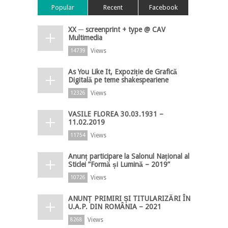
Popular
Recent
Facebook
XX ─ screenprint + type @ CAV
Multimedia
Views
14739
As You Like It, Expoziție de Grafică
Digitală pe teme shakespeariene
Views
12326
VASILE FLOREA 30.03.1931 –
11.02.2019
Views
11754
Anunț participare la Salonul Național al
Sticlei ”Formă și Lumină – 2019”
Views
10726
ANUNȚ PRIMIRI ȘI TITULARIZĂRI ÎN
U.A.P. DIN ROMÂNIA – 2021
Views
8268