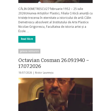
CĂLIN DEMETRESCU27 februarie 1952 – 25 iulie
2026Uniunea Artiștilor Plastici, Filiala Critică anunță cu
tristețe trecerea în eternitate a istoricului de artă Călin
Demetrescu absolvent al Institutului de Arte Plastice
Nicolae Grigorescu, Facultatea de istoria artei și a
École …
Read More
galaxia nemuririi
Octavian Cosman 26.09.1940 –
17.07.2026
18/07/2026 |
Nistor Laurențiu