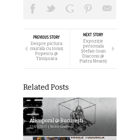
NEXT STORY
PREVIOUS STORY
Expoziție
Despre pictura
personala
murală cu Ionuț
Ștefan-Ioan
Popescu @
Diaconu @
Timişoara
Piatra Neamț
Related Posts
Atemporal @ București
27/05/2021 | Nistor Laurențiu