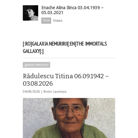
Enache Alina Ilinca 03.04.1939 –
05.03.2021
Views
7856
[:RO]GALAXIA NEMURIRII[:EN]THE IMMORTALS
GALLAXY[:]
galaxia nemuririi
Rădulescu Titina 06.09.1942 –
03.08.2026
04/08/2026 |
Nistor Laurențiu