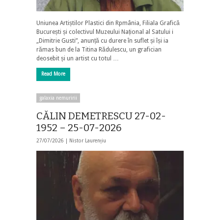
Uniunea Artiștilor Plastici din Rpmânia, Filiala Grafică
București și colectivul Muzeului Național al Satului i
„Dimitrie Gusti”, anunță cu durere în suflet și își ia
rămas bun de la Titina Rădulescu, un grafician
deosebit și un artist cu totul …
Read More
galaxia nemuririi
CĂLIN DEMETRESCU 27-02-
1952 – 25-07-2026
27/07/2026 |
Nistor Laurențiu