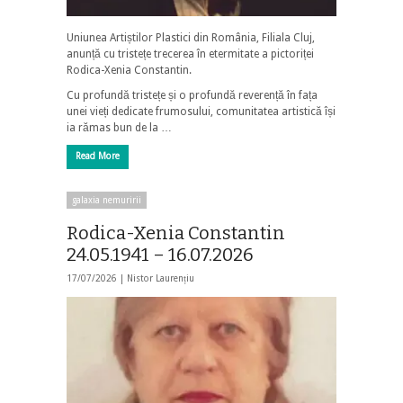
Uniunea Artiștilor Plastici din România, Filiala Cluj,
anunță cu tristețe trecerea în etermitate a pictoriței
Rodica-Xenia Constantin.
Cu profundă tristețe și o profundă reverență în fața
unei vieți dedicate frumosului, comunitatea artistică își
ia rămas bun de la …
Read More
galaxia nemuririi
Rodica-Xenia Constantin
24.05.1941 – 16.07.2026
17/07/2026 |
Nistor Laurențiu