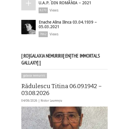
U.A.P. DIN ROMÂNIA – 2021
Views
8270
Enache Alina Ilinca 03.04.1939 –
05.03.2021
Views
7862
[:RO]GALAXIA NEMURIRII[:EN]THE IMMORTALS
GALLAXY[:]
galaxia nemuririi
Rădulescu Titina 06.09.1942 –
03.08.2026
04/08/2026 |
Nistor Laurențiu