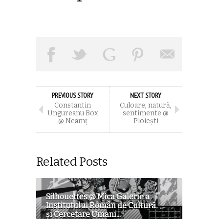
PREVIOUS STORY
NEXT STORY
Constantin
Culoare, natură,
Ungureanu Box
sentimente @
@ Neamț
Ploiești
Related Posts
Silhouettes @ Mica Galerie a
Institutului Român de Cultură
şi Cercetare Umani...