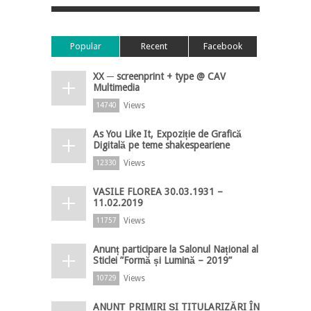
Popular
Recent
Facebook
XX ─ screenprint + type @ CAV
Multimedia
Views
14740
As You Like It, Expoziție de Grafică
Digitală pe teme shakespeariene
Views
12330
VASILE FLOREA 30.03.1931 –
11.02.2019
Views
11757
Anunț participare la Salonul Național al
Sticlei ”Formă și Lumină – 2019”
Views
10729
ANUNȚ PRIMIRI ȘI TITULARIZĂRI ÎN