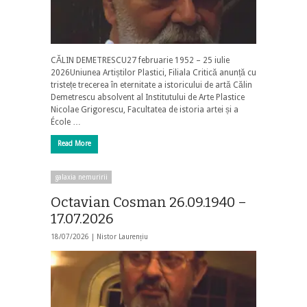
CĂLIN DEMETRESCU27 februarie 1952 – 25 iulie
2026Uniunea Artiștilor Plastici, Filiala Critică anunță cu
tristețe trecerea în eternitate a istoricului de artă Călin
Demetrescu absolvent al Institutului de Arte Plastice
Nicolae Grigorescu, Facultatea de istoria artei și a
École …
Read More
galaxia nemuririi
Octavian Cosman 26.09.1940 –
17.07.2026
18/07/2026 |
Nistor Laurențiu