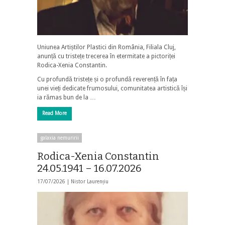
Uniunea Artiștilor Plastici din România, Filiala Cluj,
anunță cu tristețe trecerea în etermitate a pictoriței
Rodica-Xenia Constantin.
Cu profundă tristețe și o profundă reverență în fața
unei vieți dedicate frumosului, comunitatea artistică își
ia rămas bun de la …
Read More
galaxia nemuririi
Rodica-Xenia Constantin
24.05.1941 – 16.07.2026
17/07/2026 |
Nistor Laurențiu