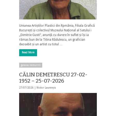
Uniunea Artiștilor Plastici din Rpmânia, Filiala Grafică
București și colectivul Muzeului Național al Satului i
„Dimitrie Gusti”, anunță cu durere în suflet și își ia
rămas bun de la Titina Rădulescu, un grafician
deosebit și un artist cu totul …
Read More
galaxia nemuririi
CĂLIN DEMETRESCU 27-02-
1952 – 25-07-2026
27/07/2026 |
Nistor Laurențiu