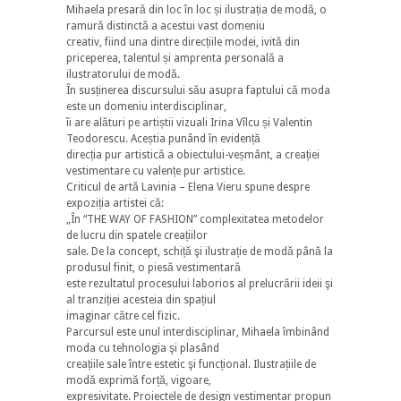
Mihaela presară din loc în loc și ilustrația de modă, o
ramură distinctă a acestui vast domeniu
creativ, fiind una dintre direcțiile modei, ivită din
priceperea, talentul și amprenta personală a
ilustratorului de modă.
În susținerea discursului său asupra faptului că moda
este un domeniu interdisciplinar,
îi are alături pe artiștii vizuali Irina Vîlcu și Valentin
Teodorescu. Aceștia punând în evidență
direcția pur artistică a obiectului-veșmânt, a creației
vestimentare cu valențe pur artistice.
Criticul de artă Lavinia – Elena Vieru spune despre
expoziția artistei că:
„În “THE WAY OF FASHION” complexitatea metodelor
de lucru din spatele creațiilor
sale. De la concept, schiță şi ilustrație de modă până la
produsul finit, o piesă vestimentară
este rezultatul procesului laborios al prelucrării ideii şi
al tranziției acesteia din spațiul
imaginar către cel fizic.
Parcursul este unul interdisciplinar, Mihaela îmbinând
moda cu tehnologia şi plasând
creațiile sale între estetic şi funcțional. Ilustrațiile de
modă exprimă forță, vigoare,
expresivitate. Proiectele de design vestimentar propun