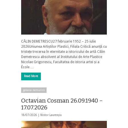
CĂLIN DEMETRESCU27 februarie 1952 – 25 iulie
2026Uniunea Artiștilor Plastici, Filiala Critică anunță cu
tristețe trecerea în eternitate a istoricului de artă Călin
Demetrescu absolvent al Institutului de Arte Plastice
Nicolae Grigorescu, Facultatea de istoria artei și a
École …
Read More
galaxia nemuririi
Octavian Cosman 26.09.1940 –
17.07.2026
18/07/2026 |
Nistor Laurențiu