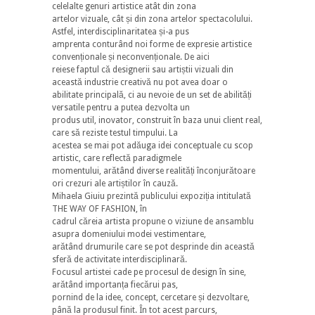
celelalte genuri artistice atât din zona
artelor vizuale, cât și din zona artelor spectacolului.
Astfel, interdisciplinaritatea și-a pus
amprenta conturând noi forme de expresie artistice
convenționale și neconvenționale. De aici
reiese faptul că designerii sau artiștii vizuali din
această industrie creativă nu pot avea doar o
abilitate principală, ci au nevoie de un set de abilități
versatile pentru a putea dezvolta un
produs util, inovator, construit în baza unui client real,
care să reziste testul timpului. La
acestea se mai pot adăuga idei conceptuale cu scop
artistic, care reflectă paradigmele
momentului, arătând diverse realități înconjurătoare
ori crezuri ale artiștilor în cauză.
Mihaela Giuiu prezintă publicului expoziția intitulată
THE WAY OF FASHION, în
cadrul căreia artista propune o viziune de ansamblu
asupra domeniului modei vestimentare,
arătând drumurile care se pot desprinde din această
sferă de activitate interdisciplinară.
Focusul artistei cade pe procesul de design în sine,
arătând importanța fiecărui pas,
pornind de la idee, concept, cercetare și dezvoltare,
până la produsul finit. În tot acest parcurs,