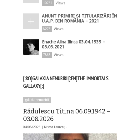
Views
10731
ANUNȚ PRIMIRI ȘI TITULARIZĂRI ÎN
U.A.P. DIN ROMÂNIA – 2021
Views
8273
Enache Alina Ilinca 03.04.1939 –
05.03.2021
Views
7863
[:RO]GALAXIA NEMURIRII[:EN]THE IMMORTALS
GALLAXY[:]
galaxia nemuririi
Rădulescu Titina 06.09.1942 –
03.08.2026
04/08/2026 |
Nistor Laurențiu