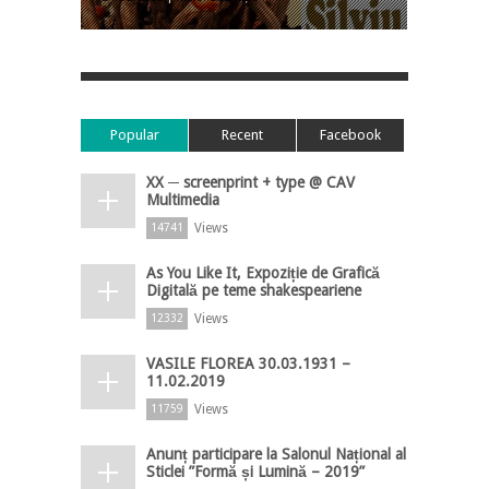
Popular
Recent
Facebook
XX ─ screenprint + type @ CAV
Multimedia
Views
14741
As You Like It, Expoziție de Grafică
Digitală pe teme shakespeariene
Views
12332
VASILE FLOREA 30.03.1931 –
11.02.2019
Views
11759
Anunț participare la Salonul Național al
Sticlei ”Formă și Lumină – 2019”