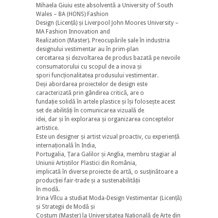
Mihaela Giuiu este absolventă a University of South
Wales – BA (HONS) Fashion
Design (Licență) și Liverpool John Moores University –
MA Fashion Innovation and
Realization (Master). Preocupările sale în industria
designului vestimentar au în prim-plan
cercetarea și dezvoltarea de produs bazată pe nevoile
consumatorului cu scopul de a inova și
spori funcționalitatea produsului vestimentar.
Deși abordarea proiectelor de design este
caracterizată prin gândirea critică, are o
fundație solidă în artele plastice și își folosește acest
set de abilități în comunicarea vizuală de
idei, dar și în explorarea și organizarea conceptelor
artistice.
Este un designer și artist vizual proactiv, cu experiență
internațională în India,
Portugalia, Țara Galilor și Anglia, membru stagiar al
Uniunii Artiștilor Plastici din România,
implicată în diverse proiecte de artă, o susținătoare a
producției fair-trade și a sustenabilității
în modă.
Irina Vîlcu a studiat Moda-Design Vestimentar (Licență)
și Strategii de Modă și
Costum (Master) la Universitatea Națională de Arte din