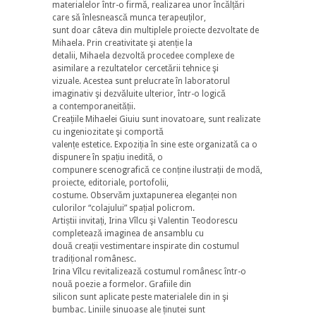
materialelor într-o firmă, realizarea unor încălțări
care să înlesnească munca terapeuților,
sunt doar câteva din multiplele proiecte dezvoltate de
Mihaela. Prin creativitate şi atenție la
detalii, Mihaela dezvoltă procedee complexe de
asimilare a rezultatelor cercetării tehnice şi
vizuale. Acestea sunt prelucrate în laboratorul
imaginativ şi dezvăluite ulterior, într-o logică
a contemporaneității.
Creațiile Mihaelei Giuiu sunt inovatoare, sunt realizate
cu ingeniozitate şi comportă
valențe estetice. Expoziția în sine este organizată ca o
dispunere în spațiu inedită, o
compunere scenografică ce conține ilustrații de modă,
proiecte, editoriale, portofolii,
costume. Observăm juxtapunerea eleganței non
culorilor “colajului” spațial policrom.
Artiștii invitați, Irina Vîlcu şi Valentin Teodorescu
completează imaginea de ansamblu cu
două creații vestimentare inspirate din costumul
tradițional românesc.
Irina Vîlcu revitalizează costumul românesc într-o
nouă poezie a formelor. Grafiile din
silicon sunt aplicate peste materialele din in şi
bumbac. Liniile sinuoase ale ținutei sunt