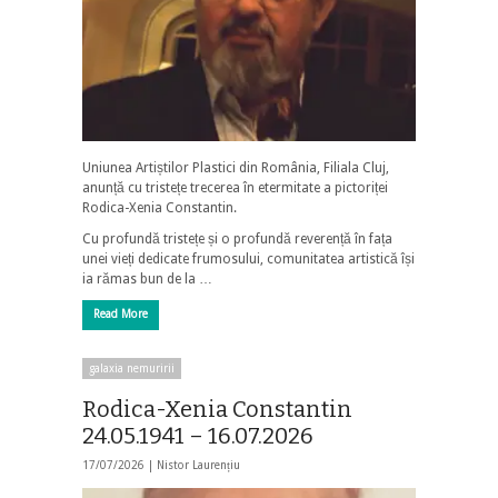
Uniunea Artiștilor Plastici din România, Filiala Cluj,
anunță cu tristețe trecerea în etermitate a pictoriței
Rodica-Xenia Constantin.
Cu profundă tristețe și o profundă reverență în fața
unei vieți dedicate frumosului, comunitatea artistică își
ia rămas bun de la …
Read More
galaxia nemuririi
Rodica-Xenia Constantin
24.05.1941 – 16.07.2026
17/07/2026 |
Nistor Laurențiu