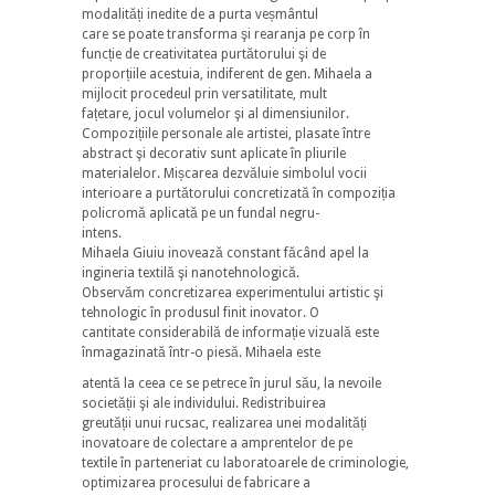
modalități inedite de a purta veșmântul
care se poate transforma şi rearanja pe corp în
funcție de creativitatea purtătorului şi de
proporțiile acestuia, indiferent de gen. Mihaela a
mijlocit procedeul prin versatilitate, mult
fațetare, jocul volumelor şi al dimensiunilor.
Compozițiile personale ale artistei, plasate între
abstract şi decorativ sunt aplicate în pliurile
materialelor. Mișcarea dezvăluie simbolul vocii
interioare a purtătorului concretizată în compoziția
policromă aplicată pe un fundal negru-
intens.
Mihaela Giuiu inovează constant făcând apel la
ingineria textilă şi nanotehnologică.
Observăm concretizarea experimentului artistic şi
tehnologic în produsul finit inovator. O
cantitate considerabilă de informație vizuală este
înmagazinată într-o piesă. Mihaela este
atentă la ceea ce se petrece în jurul său, la nevoile
societății şi ale individului. Redistribuirea
greutății unui rucsac, realizarea unei modalități
inovatoare de colectare a amprentelor de pe
textile în parteneriat cu laboratoarele de criminologie,
optimizarea procesului de fabricare a