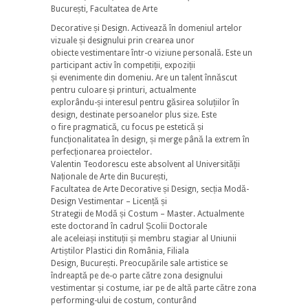
București, Facultatea de Arte
Decorative și Design. Activează în domeniul artelor
vizuale și designului prin crearea unor
obiecte vestimentare într-o viziune personală. Este un
participant activ în competiții, expoziții
și evenimente din domeniu. Are un talent înnăscut
pentru culoare și printuri, actualmente
explorându-și interesul pentru găsirea soluțiilor în
design, destinate persoanelor plus size. Este
o fire pragmatică, cu focus pe estetică și
funcționalitatea în design, și merge până la extrem în
perfecționarea proiectelor.
Valentin Teodorescu este absolvent al Universității
Naționale de Arte din București,
Facultatea de Arte Decorative și Design, secția Modă-
Design Vestimentar – Licență și
Strategii de Modă și Costum – Master. Actualmente
este doctorand în cadrul Școlii Doctorale
ale aceleiași instituții și membru stagiar al Uniunii
Artiștilor Plastici din România, Filiala
Design, București. Preocupările sale artistice se
îndreaptă pe de-o parte către zona designului
vestimentar și costume, iar pe de altă parte către zona
performing-ului de costum, conturând