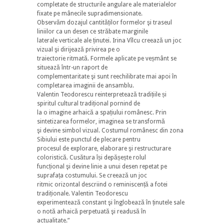
completate de structurile angulare ale materialelor
fixate pe mânecile supradimensionate.
Observăm dozajul cantităților formelor şi traseul
liniilor ca un desen ce străbate marginile
laterale verticale ale ținutei. Irina Vîlcu creează un joc
vizual şi dirijează privirea pe o
traiectorie ritmată. Formele aplicate pe veșmânt se
situează într-un raport de
complementaritate şi sunt reechilibrate mai apoi în
completarea imaginii de ansamblu.
Valentin Teodorescu reinterpretează tradițiile și
spiritul cultural tradițional pornind de
la o imagine arhaică a spațiului românesc. Prin
sintetizarea formelor, imaginea se transformă
şi devine simbol vizual. Costumul românesc din zona
Sibiului este punctul de plecare pentru
procesul de explorare, elaborare şi restructurare
coloristică. Cusătura își depășește rolul
funcțional şi devine linie a unui desen repetat pe
suprafața costumului. Se creează un joc
ritmic orizontal descriind o reminiscență a fotei
tradiționale. Valentin Teodorescu
experimentează constant şi înglobează în ținutele sale
o notă arhaică perpetuată şi readusă în
actualitate.”