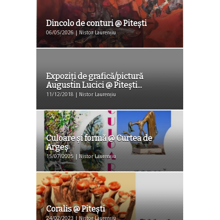
Dincolo de conturi @ Pitești
06/05/2026 | Nistor Laurențiu
Expoziți de grafică/pictură
Augustin Lucici @ Pitești...
11/12/2018 | Nistor Laurențiu
Culoare şi formă @ Curtea de
Argeş
15/07/2025 | Nistor Laurențiu
Coralis @ Piteşti
24/02/2023 | Nistor Laurențiu