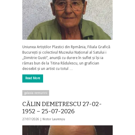
Uniunea Artiștilor Plastici din Rpmânia, Filiala Grafică
București și colectivul Muzeului Național al Satului i
„Dimitrie Gusti”, anunță cu durere în suflet și își ia
rămas bun de la Titina Rădulescu, un grafician
deosebit și un artist cu totul …
Read More
galaxia nemuririi
CĂLIN DEMETRESCU 27-02-
1952 – 25-07-2026
27/07/2026 |
Nistor Laurențiu