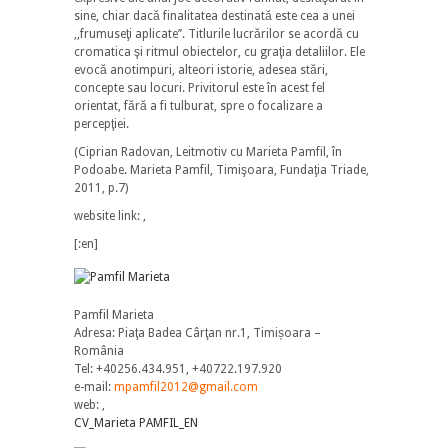
sine, chiar dacă finalitatea destinată este cea a unei
,,frumuseţi aplicate’’. Titlurile lucrărilor se acordă cu
cromatica şi ritmul obiectelor, cu graţia detaliilor. Ele
evocă anotimpuri, alteori istorie, adesea stări,
concepte sau locuri. Privitorul este în acest fel
orientat, fără a fi tulburat, spre o focalizare a
percepţiei.
(Ciprian Radovan, Leitmotiv cu Marieta Pamfil, în
Podoabe. Marieta Pamfil, Timişoara, Fundaţia Triade,
2011, p.7)
website link: ,
[:en]
Pamfil Marieta
Adresa: Piaţa Badea Cârţan nr.1, Timișoara –
România
Tel: +40256.434.951, +40722.197.920
e-mail:
mpamfil2012@gmail.com
web: ,
CV_Marieta PAMFIL_EN