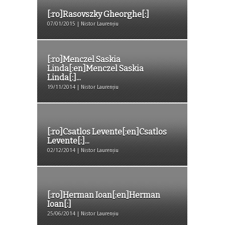
[:ro]Rasovszky Gheorghe[:]
07/01/2015 | Nistor Laurențiu
[:ro]Menczel Saskia
Linda[:en]Menczel Saskia
Linda[:]...
19/11/2014 | Nistor Laurențiu
[:ro]Csatlos Levente[:en]Csatlos
Levente[:]...
02/12/2014 | Nistor Laurențiu
[:ro]Herman Ioan[:en]Herman
Ioan[:]
25/06/2014 | Nistor Laurențiu