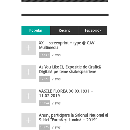
Popular
Recent
Facebook
XX ─ screenprint + type @ CAV
Multimedia
Views
14739
As You Like It, Expoziție de Grafică
Digitală pe teme shakespeariene
Views
12327
VASILE FLOREA 30.03.1931 –
11.02.2019
Views
11754
Anunț participare la Salonul Național al
Sticlei ”Formă și Lumină – 2019”
Views
10726