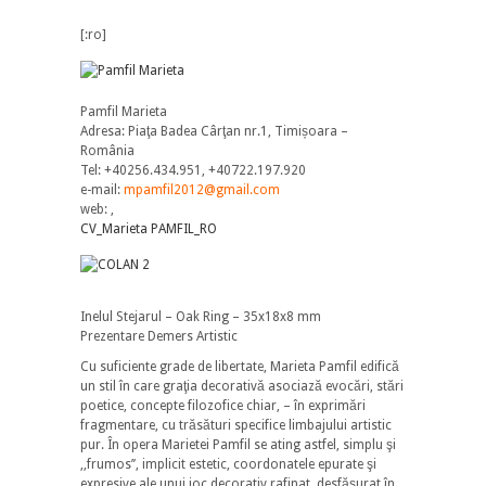
[:ro]
Pamfil Marieta
Adresa: Piaţa Badea Cârţan nr.1, Timișoara –
România
Tel: +40256.434.951, +40722.197.920
e-mail:
mpamfil2012@gmail.com
web: ,
CV_Marieta PAMFIL_RO
Inelul Stejarul – Oak Ring – 35x18x8 mm
Prezentare Demers Artistic
Cu suficiente grade de libertate, Marieta Pamfil edifică
un stil în care graţia decorativă asociază evocări, stări
poetice, concepte filozofice chiar, – în exprimări
fragmentare, cu trăsături specifice limbajului artistic
pur. În opera Marietei Pamfil se ating astfel, simplu şi
,,frumos’’, implicit estetic, coordonatele epurate şi
expresive ale unui joc decorativ rafinat, desfăşurat în