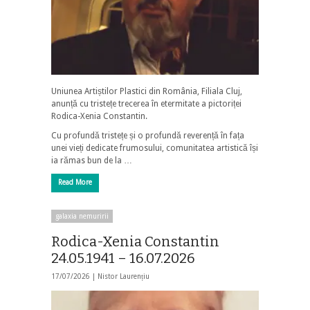
Uniunea Artiștilor Plastici din România, Filiala Cluj,
anunță cu tristețe trecerea în etermitate a pictoriței
Rodica-Xenia Constantin.
Cu profundă tristețe și o profundă reverență în fața
unei vieți dedicate frumosului, comunitatea artistică își
ia rămas bun de la …
Read More
galaxia nemuririi
Rodica-Xenia Constantin
24.05.1941 – 16.07.2026
17/07/2026 |
Nistor Laurențiu