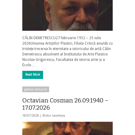
CĂLIN DEMETRESCU27 februarie 1952 – 25 iulie
2026Uniunea Artiștilor Plastici, Filiala Critică anunță cu
tristețe trecerea în eternitate a istoricului de artă Călin
Demetrescu absolvent al Institutului de Arte Plastice
Nicolae Grigorescu, Facultatea de istoria artei și a
École …
Read More
galaxia nemuririi
Octavian Cosman 26.09.1940 –
17.07.2026
18/07/2026 |
Nistor Laurențiu