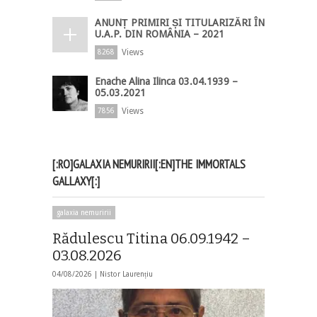
ANUNȚ PRIMIRI ȘI TITULARIZĂRI ÎN
U.A.P. DIN ROMÂNIA – 2021
Views
8268
Enache Alina Ilinca 03.04.1939 –
05.03.2021
Views
7856
[:RO]GALAXIA NEMURIRII[:EN]THE IMMORTALS
GALLAXY[:]
galaxia nemuririi
Rădulescu Titina 06.09.1942 –
03.08.2026
04/08/2026 |
Nistor Laurențiu