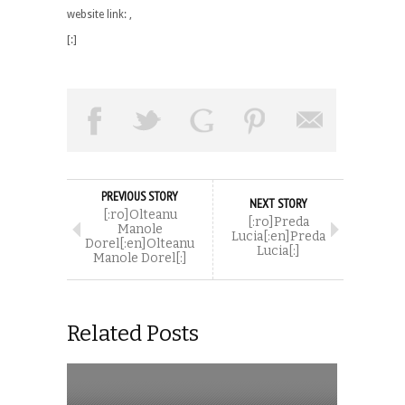
website link: ,
[:]
PREVIOUS STORY
NEXT STORY
[:ro]Olteanu
[:ro]Preda
Manole
Lucia[:en]Preda
Dorel[:en]Olteanu
Lucia[:]
Manole Dorel[:]
Related Posts