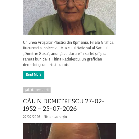
Uniunea Artiștilor Plastici din Rpmânia, Filiala Grafică
București și colectivul Muzeului Național al Satului i
„Dimitrie Gusti”, anunță cu durere în suflet și își ia
rămas bun de la Titina Rădulescu, un grafician
deosebit și un artist cu totul …
Read More
galaxia nemuririi
CĂLIN DEMETRESCU 27-02-
1952 – 25-07-2026
27/07/2026 |
Nistor Laurențiu