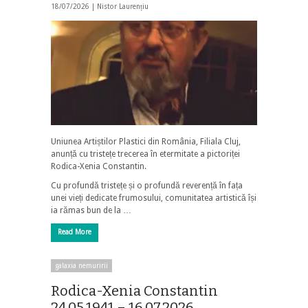
18/07/2026 |
Nistor Laurențiu
Uniunea Artiștilor Plastici din România, Filiala Cluj,
anunță cu tristețe trecerea în etermitate a pictoriței
Rodica-Xenia Constantin.
Cu profundă tristețe și o profundă reverență în fața
unei vieți dedicate frumosului, comunitatea artistică își
ia rămas bun de la …
Read More
galaxia nemuririi
Rodica-Xenia Constantin
24.05.1941 – 16.07.2026