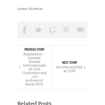
Curator Oliv Mircea
PREVIOUS STORY
Regulament –
Invitaţie
Bienala
NEXT STORY
Internaţională
ReCUNOAŞTERE
de Artă
@ CCPB
Contemporană
„Ion
Andreescu”
Buzău 2022
Related Posts