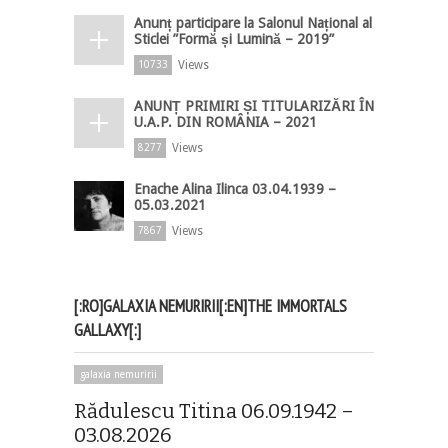
Anunț participare la Salonul Național al
Sticlei ”Formă și Lumină – 2019”
Views
10733
ANUNȚ PRIMIRI ȘI TITULARIZĂRI ÎN
U.A.P. DIN ROMÂNIA – 2021
Views
8277
Enache Alina Ilinca 03.04.1939 –
05.03.2021
Views
7867
[:RO]GALAXIA NEMURIRII[:EN]THE IMMORTALS
GALLAXY[:]
galaxia nemuririi
Rădulescu Titina 06.09.1942 –
03.08.2026