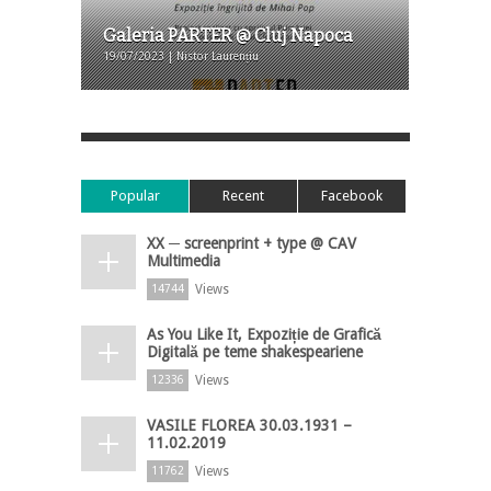
Galeria PARTER @ Cluj Napoca
19/07/2023 | Nistor Laurențiu
Popular
Recent
Facebook
XX ─ screenprint + type @ CAV
Multimedia
Views
14744
As You Like It, Expoziție de Grafică
Digitală pe teme shakespeariene
Views
12336
VASILE FLOREA 30.03.1931 –
11.02.2019
Views
11762