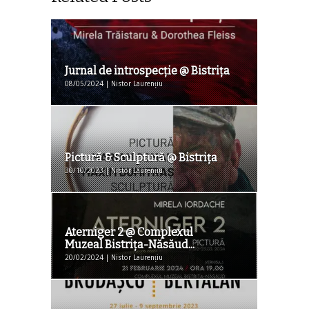
Jurnal de introspecţie @ Bistriţa
08/05/2024 | Nistor Laurențiu
Pictură & Sculptură @ Bistriţa
30/10/2023 | Nistor Laurențiu
Aterniger 2 @ Complexul
Muzeal Bistrița-Năsăud...
20/02/2024 | Nistor Laurențiu