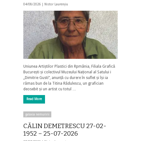
04/08/2026 |
Nistor Laurențiu
Uniunea Artiștilor Plastici din Rpmânia, Filiala Grafică
București și colectivul Muzeului Național al Satului i
„Dimitrie Gusti”, anunță cu durere în suflet și își ia
rămas bun de la Titina Rădulescu, un grafician
deosebit și un artist cu totul …
Read More
galaxia nemuririi
CĂLIN DEMETRESCU 27-02-
1952 – 25-07-2026