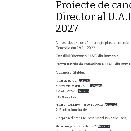
Proiecte de can
Director al U.A
2027
Au fost depuse de către artiștii plastici, membri
Generala din 19.11.2022.
Consiliul Director al U.A.P. din Romania
Pentru funcția de Președinte al U.A.P. din Roma
Alexandru Ghilduş;
1.-Candidatura-2
Descarcă
2.-Activitate-pentru-UAP-2
Descarcă
3.-CV-AG-2022-2
Descarcă
Petru Lucaci;
PROIECT-CANDIDAT-PETRU-LUCACI-2
Descarcă
2.
Pentru functia de:
Vicepresedinte/Bucuresti: Marius Vasile Barb;
Plan-manegerial-Barb-Marius-2
Descarcă