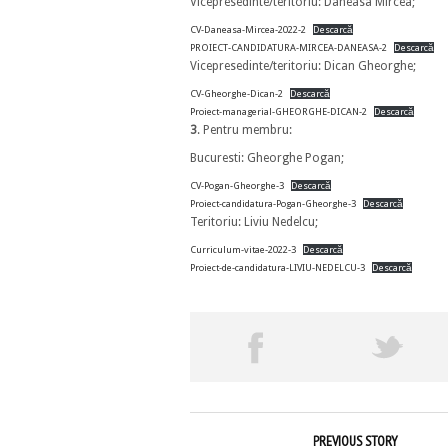
Vicepresedinte/teritoriu: Daneasa Mircea;
CV-Daneasa-Mircea-2022-2
Descarcă
PROIECT-CANDIDATURA-MIRCEA-DANEASA-2
Descarcă
Vicepresedinte/teritoriu: Dican Gheorghe;
CV-Gheorghe-Dican-2
Descarcă
Proiect-managerial-GHEORGHE-DICAN-2
Descarcă
3
. Pentru membru:
Bucuresti: Gheorghe Pogan;
CV-Pogan-Gheorghe-3
Descarcă
Proiect-candidatura-Pogan-Gheorghe-3
Descarcă
Teritoriu: Liviu Nedelcu;
Curriculum-vitae-2022-3
Descarcă
Proiect-de-candidatura-LIVIU-NEDELCU-3
Descarcă
PREVIOUS STORY