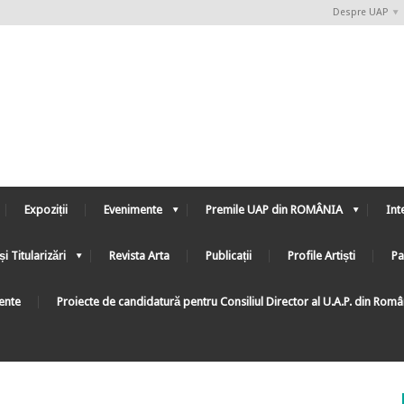
Despre UAP
Expoziții
Evenimente
Premile UAP din ROMÂNIA
Int
și Titularizări
Revista Arta
Publicații
Profile Artiști
Pa
ente
Proiecte de candidatură pentru Consiliul Director al U.A.P. din Rom