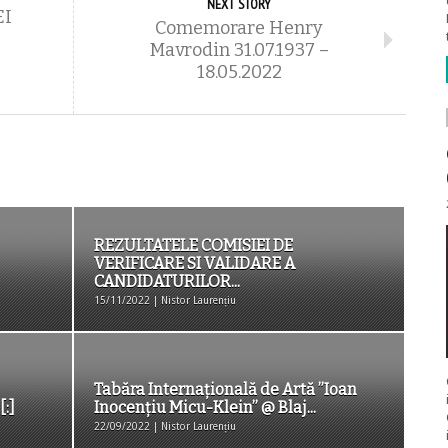
NEXT STORY
EI
Comemorare Henry
Mavrodin 31.07.1937 –
18.05.2022
REZULTATELE COMISIEI DE
VERIFICARE SI VALIDARE A
CANDIDATURILOR...
15/11/2022 | Nistor Laurențiu
Tabăra Internațională de Artă ”Ioan
:]
Inocenţiu Micu-Klein” @ Blaj...
22/09/2022 | Nistor Laurențiu