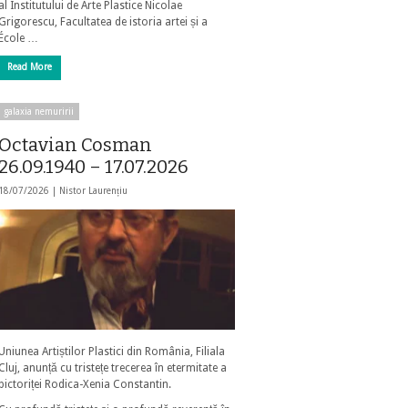
al Institutului de Arte Plastice Nicolae
Grigorescu, Facultatea de istoria artei și a
École …
Read More
galaxia nemuririi
Octavian Cosman
26.09.1940 – 17.07.2026
18/07/2026 |
Nistor Laurențiu
Uniunea Artiștilor Plastici din România, Filiala
Cluj, anunță cu tristețe trecerea în etermitate a
pictoriței Rodica-Xenia Constantin.