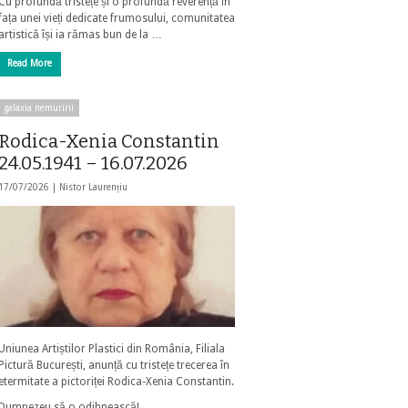
Cu profundă tristețe și o profundă reverență în
fața unei vieți dedicate frumosului, comunitatea
artistică își ia rămas bun de la …
Read More
galaxia nemuririi
Rodica-Xenia Constantin
24.05.1941 – 16.07.2026
17/07/2026 |
Nistor Laurențiu
Uniunea Artiștilor Plastici din România, Filiala
Pictură București, anunță cu tristețe trecerea în
etermitate a pictoriței Rodica-Xenia Constantin.
Dumnezeu să o odihnească!