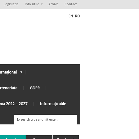
Legislatie
Info utile
Arhivă
Contact
EN
|
RO
ernațional
rteneriate
GDPR
ânia 2022 – 2027
Informaţii utile