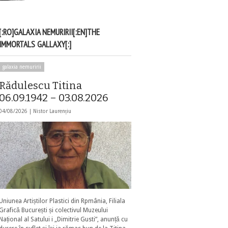
[:RO]GALAXIA NEMURIRII[:EN]THE
IMMORTALS GALLAXY[:]
galaxia nemuririi
Rădulescu Titina
06.09.1942 – 03.08.2026
04/08/2026 |
Nistor Laurențiu
Uniunea Artiștilor Plastici din Rpmânia, Filiala
Grafică București și colectivul Muzeului
Național al Satului i „Dimitrie Gusti”, anunță cu