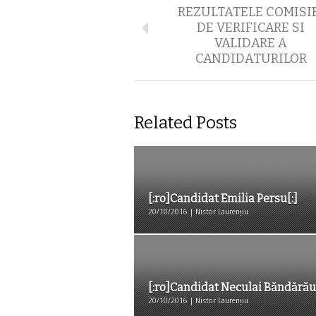
REZULTATELE COMISI
DE VERIFICARE SI
VALIDARE A
CANDIDATURILOR
Related Posts
[:ro]Candidat Emilia Persu[:]
20/10/2016 | Nistor Laurențiu
[:ro]Candidat Neculai Băndărău[
20/10/2016 | Nistor Laurențiu