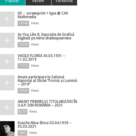
Popular
Recent
Facebook
XX ─ screenprint + type @ CAV
Multimedia
14740
Views
As You Like It, Expoziție de Grafică
Digitală pe teme shakespeariene
12330
Views
VASILE FLOREA 30.03.1931 –
11.02.2019
11757
Views
Anunț participare la Salonul
Național al Sticlei ”Formă și Lumină
– 2019”
10729
Views
ANUNȚ PRIMIRI ȘI TITULARIZĂRI ÎN
U.A.P. DIN ROMÂNIA – 2021
8270
Views
Enache Alina Ilinca 03.04.1939 –
05.03.2021
7862
Views