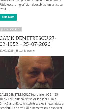
durere în suflet și își ia rămas bun de la Titina
Rădulescu, un grafician deosebit și un artist cu
totul …
Read More
galaxia nemuririi
CĂLIN DEMETRESCU 27-
02-1952 – 25-07-2026
27/07/2026 |
Nistor Laurențiu
CĂLIN DEMETRESCU27 februarie 1952 – 25
iulie 2026Uniunea Artiștilor Plastici, Filiala
Critică anunță cu tristețe trecerea în eternitate a
istoricului de artă Călin Demetrescu absolvent